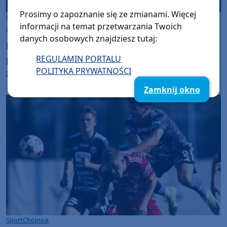
Prosimy o zapoznanie się ze zmianami. Więcej
Gmina Czersk
informacji na temat przetwarzania Twoich
czwartek, 6 sierpnia 2026, 07:37
danych osobowych znajdziesz tutaj:
Most we Wiecku uszkodzony przez ciężki
pojazd. Trwa szukanie sprawców, a burmistrz
REGULAMIN PORTALU
POLITYKA PRYWATNOŚCI
zapowiada montaż bramownicy
Zamknij okno
Sport
Chojnice