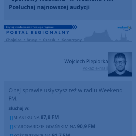
Posłuchaj najnowszej audycji
Wojciech Piepiorka
Pokaż e-mail
O tej sprawie usłyszysz też w radiu Weekend
FM.
Słuchaj w:
87,8 FM
MIASTKU NA
90,9 FM
STAROGARDZIE GDAŃSKIM NA
91,7 FM
KOŚCIERZYNIE NA