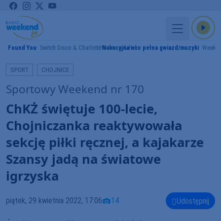
I Found You
Switch Disco & Charlotte Haining & Felix
Wakacyjna noc pełna gwiazd/muzyki
Weeke
Y
SPORT
CHOJNICE
Sportowy Weekend nr 170
ChKŻ świętuje 100-lecie,
Chojniczanka reaktywowała
sekcję piłki ręcznej, a kajakarze
Szansy jadą na światowe
igrzyska
piątek, 29 kwietnia 2022, 17:06
14
Udostępnij