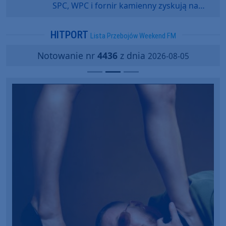
SPC, WPC i fornir kamienny zyskują na
popularności?
HITPORT
Lista Przebojów Weekend FM
Notowanie nr
4436
z dnia
2026-08-05