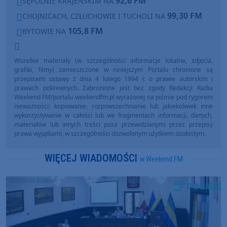
92,6 FM
SĘPÓLNIE KRAJEŃSKIM NA
99,30 FM
CHOJNICACH, CZŁUCHOWIE I TUCHOLI NA
105,8 FM
BYTOWIE NA
Wszelkie materiały (w szczególności informacje lokalne, zdjęcia,
grafiki, filmy) zamieszczone w niniejszym Portalu chronione są
przepisami ustawy z dnia 4 lutego 1994 r. o prawie autorskim i
prawach pokrewnych. Zabronione jest bez zgody Redakcji Radia
Weekend FM/portalu weekendfm.pl wyrażonej na piśmie pod rygorem
nieważności: kopiowanie, rozpowszechnianie lub jakiekolwiek inne
wykorzystywanie w całości lub we fragmentach informacji, danych,
materiałów lub innych treści poza przewidzianymi przez przepisy
prawa wyjątkami, w szczególności dozwolonym użytkiem osobistym.
WIĘCEJ WIADOMOŚCI
w Weekend FM