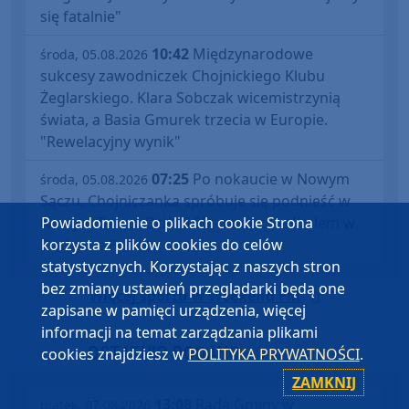
się fatalnie"
10:42
Międzynarodowe
środa, 05.08.2026
sukcesy zawodniczek Chojnickiego Klubu
Żeglarskiego. Klara Sobczak wicemistrzynią
świata, a Basia Gmurek trzecia w Europie.
"Rewelacyjny wynik"
07:25
Po nokaucie w Nowym
środa, 05.08.2026
Sączu, Chojniczanka spróbuje się podnieść w
Powiadomienie o plikach cookie Strona
Nowym Targu. Dziś (5.08) mecz z Podhalem w
korzysta z plików cookies do celów
Pucharze Polski
statystycznych. Korzystając z naszych stron
bez zmiany ustawień przeglądarki będą one
Więcej sportu w Weekend FM
zapisane w pamięci urządzenia, więcej
informacji na temat zarządzania plikami
OSTATNIO DODANO
cookies znajdziesz w
POLITYKA PRYWATNOŚCI
.
w Weekend FM
ZAMKNIJ
13:08
Rada Gminy w
piątek, 07.08.2026