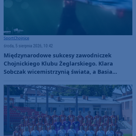
Sport
Chojnice
środa, 5 sierpnia 2026, 10:42
Międzynarodowe sukcesy zawodniczek
Chojnickiego Klubu Żeglarskiego. Klara
Sobczak wicemistrzynią świata, a Basia
Gmurek trzecia w Europie. "Rewelacyjny
wynik"