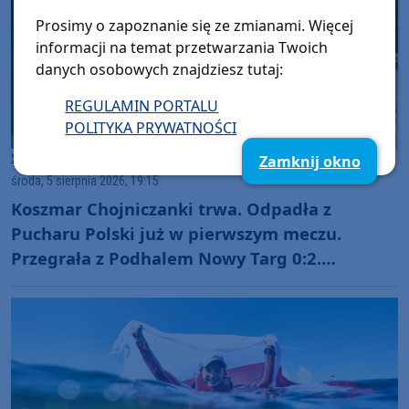
Prosimy o zapoznanie się ze zmianami. Więcej
informacji na temat przetwarzania Twoich
danych osobowych znajdziesz tutaj:
REGULAMIN PORTALU
POLITYKA PRYWATNOŚCI
Sport
Chojnice
Zamknij okno
środa, 5 sierpnia 2026, 19:15
Koszmar Chojniczanki trwa. Odpadła z
Pucharu Polski już w pierwszym meczu.
Przegrała z Podhalem Nowy Targ 0:2.
"Jesteśmy w totalnym dołku. Czujemy się
fatalnie"