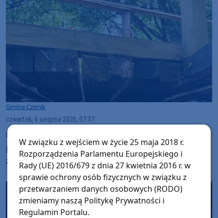
Gmina Czersk
czwartek, 6 sierpnia 2026, 07:37
Most we Wiecku uszkodzony przez ciężki
W związku z wejściem w życie 25 maja 2018 r.
pojazd. Trwa szukanie sprawców, a burmistrz
Rozporządzenia Parlamentu Europejskiego i
zapowiada montaż bramownicy
Rady (UE) 2016/679 z dnia 27 kwietnia 2016 r. w
sprawie ochrony osób fizycznych w związku z
przetwarzaniem danych osobowych (RODO)
zmieniamy naszą Politykę Prywatności i
Regulamin Portalu.