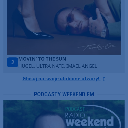
LEGENDARY LOVERS (SAVE ME)
3
EL
KATY PERRY & CHIEF KEEF
Głosuj na swoje ulubione utwory!
PODCASTY WEEKEND FM