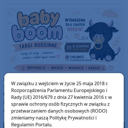
administratora nekropolii
Chojnice
W związku z wejściem w życie 25 maja 2018 r.
czwartek, 6 sierpnia 2026, 10:00
Rozporządzenia Parlamentu Europejskiego i
W sobotę (8.08) w Chojnicach Targi Rodzinne
Rady (UE) 2016/679 z dnia 27 kwietnia 2016 r. w
Baby Boom. Będą porady specjalistów i
sprawie ochrony osób fizycznych w związku z
animacje dla całych rodzin
przetwarzaniem danych osobowych (RODO)
zmieniamy naszą Politykę Prywatności i
Regulamin Portalu.