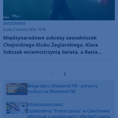
Sport
Chojnice
środa, 5 sierpnia 2026, 10:42
Międzynarodowe sukcesy zawodniczek
Chojnickiego Klubu Żeglarskiego. Klara
Sobczak wicemistrzynią świata, a Basia
Gmurek trzecia w Europie. "Rewelacyjny
wynik"
Poprzednia strona
Następna strona
Mega lato z Weekend FM - poranny
konkurs w Weekend FM
Artykuł sponsorowany
Spółdzielnia "Pomorzanka" w Człuchowie
informuje o przetargach i ofertach najmu