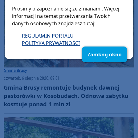
Prosimy o zapoznanie się ze zmianami. Więcej
informacji na temat przetwarzania Twoich
danych osobowych znajdziesz tutaj:
REGULAMIN PORTALU
POLITYKA PRYWATNOŚCI
Zamknij okno
Gmina Brusy
czwartek, 6 sierpnia 2026, 09:01
Gmina Brusy remontuje budynek dawnej
pastorówki w Kosobudach. Odnowa zabytku
kosztuje ponad 1 mln zł