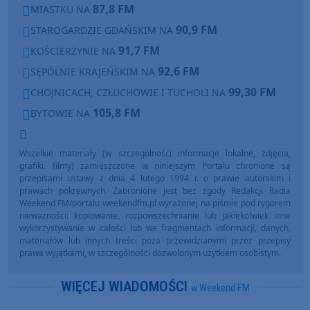
87,8 FM
MIASTKU NA
90,9 FM
STAROGARDZIE GDAŃSKIM NA
91,7 FM
KOŚCIERZYNIE NA
92,6 FM
SĘPÓLNIE KRAJEŃSKIM NA
99,30 FM
CHOJNICACH, CZŁUCHOWIE I TUCHOLI NA
105,8 FM
BYTOWIE NA
Wszelkie materiały (w szczególności informacje lokalne, zdjęcia,
grafiki, filmy) zamieszczone w niniejszym Portalu chronione są
przepisami ustawy z dnia 4 lutego 1994 r. o prawie autorskim i
prawach pokrewnych. Zabronione jest bez zgody Redakcji Radia
Weekend FM/portalu weekendfm.pl wyrażonej na piśmie pod rygorem
nieważności: kopiowanie, rozpowszechnianie lub jakiekolwiek inne
wykorzystywanie w całości lub we fragmentach informacji, danych,
materiałów lub innych treści poza przewidzianymi przez przepisy
prawa wyjątkami, w szczególności dozwolonym użytkiem osobistym.
WIĘCEJ WIADOMOŚCI
w Weekend FM