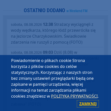
OSTATNIO DODANO
w Weekend FM
12:38
Strażacy wyciągnęli z
sobota, 08.08.2026
wody wędkarza, którego łódź przewróciła się
na Jeziorze Charzykowskim. Świadkowie
zdarzenia nie ruszyli z pomocą (FOTO)
09:03
Dziś (8.08) w
sobota, 08.08.2026
Charzykowach ostatni dzień Festiwalu Piosenki
Powiadomienie o plikach cookie Strona
Żeglarskiej. Wystąpią między innymi Chór
korzysta z plików cookies do celów
Zawisza Czarny oraz Perły i Łotry
statystycznych. Korzystając z naszych stron
bez zmiany ustawień przeglądarki będą one
21:15
Szanty znów królują w
piątek, 07.08.2026
zapisane w pamięci urządzenia, więcej
Charzykowach. Ruszył Festiwal Piosenki
informacji na temat zarządzania plikami
Żeglarskiej. "Jak by było nudno, nikt by mnie tu
cookies znajdziesz w
POLITYKA PRYWATNOŚCI
.
nie zobaczył. Jest fajna atmosfera, fajna
ZAMKNIJ
zabawa" (FOTO)