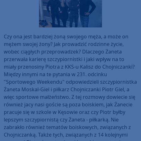
Czy ona jest bardziej żoną swojego męża, a może on
mężem swojej żony? Jak prowadzić rodzinne życie,
wobec ciągłych przeprowadzek? Dlaczego Żaneta
przerwała karierę szczypiornistki i jaki wpływ na to
miały przenosiny Piotra z KKS-u Kalisz do Chojniczanki?
Między innymi na te pytania w 231. odcinku
"Sportowego Weekendu" odpowiedzieli szczypiornistka
Żaneta Moskal-Giel i piłkarz Chojniczanki Piotr Giel, a
więc sportowe małżeństwo. Z tej rozmowy dowiecie się
również jacy nasi goście są poza boiskiem, jak Żanecie
pracuje się w szkole w Kęsowie oraz czy Piotr byłby
lepszym szczypiornistą czy Żaneta - piłkarką. Nie
zabrakło również tematów boiskowych, związanych z
Chojniczanką. Także tych, związanych z 14 kolejnymi