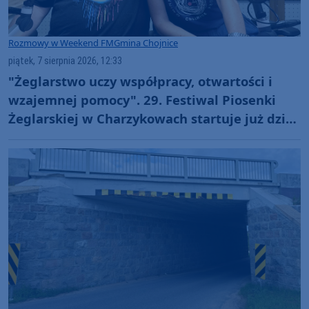
Rozmowy w Weekend FM
Gmina Chojnice
piątek, 7 sierpnia 2026, 12:33
"Żeglarstwo uczy współpracy, otwartości i
wzajemnej pomocy". 29. Festiwal Piosenki
Żeglarskiej w Charzykowach startuje już dziś.
Szanty, gwiazdy i wyjątkowa atmosfera
(ROZMOWA)