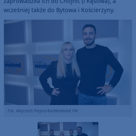
zaprowadziła ich do Chojnic (i Kęsowa), a
wcześniej także do Bytowa i Kościerzyny.
Fot. Wojciech Piepiorka/Weekend FM