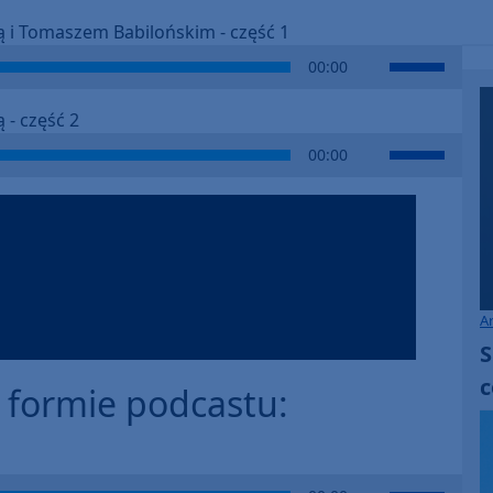
 i Tomaszem Babilońskim - część 1
Use
00:00
Up/Down
Arrow
- część 2
keys
Use
00:00
to
Up/Down
increase
Arrow
or
keys
decrease
to
volume.
increase
or
A
decrease
S
volume.
c
w formie podcastu:
Use