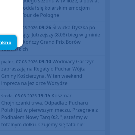
debiutanckiego sezonu w IV lidze, a powiat
t
bytowski oddał się kolarskim emocjom
podczas Tour de Pologne
09:26
Śliwicka Dyszka po
piątek, 07.08.2026
raz dziesiąty. Jutrzejszy (8.08) bieg w gminie
Śliwice zakończy Grand Prix Borów
 okno
Tucholskich
09:10
Wodniacy Garczyn
piątek, 07.08.2026
zapraszają na Regaty o Puchar Wójta
Gminy Kościerzyna. W ten weekend
impreza na jeziorze Wdzydze
19:15
Koszmar
środa, 05.08.2026
Chojniczanki trwa. Odpadła z Pucharu
Polski już w pierwszym meczu. Przegrała z
Podhalem Nowy Targ 0:2. "Jesteśmy w
totalnym dołku. Czujemy się fatalnie"