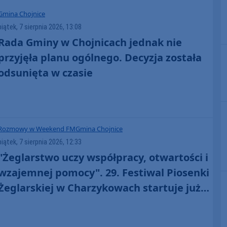
Gmina Chojnice
piątek, 7 sierpnia 2026, 13:08
Rada Gminy w Chojnicach jednak nie
przyjęła planu ogólnego. Decyzja została
odsunięta w czasie
Rozmowy w Weekend FM
Gmina Chojnice
piątek, 7 sierpnia 2026, 12:33
"Żeglarstwo uczy współpracy, otwartości i
wzajemnej pomocy". 29. Festiwal Piosenki
Żeglarskiej w Charzykowach startuje już
dziś. Szanty, gwiazdy i wyjątkowa
atmosfera (ROZMOWA)