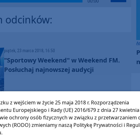
00:00
Up/Down
Arrow
h odcinków:
keys
to
increase
or
A
decrease
P
piątek, 23 marca 2018, 16:50
volume.
"Sportowy Weekend" w Weekend FM.
n
Posłuchaj najnowszej audycji
zku z wejściem w życie 25 maja 2018 r. Rozporządzenia
entu Europejskiego i Rady (UE) 2016/679 z dnia 27 kwietnia 
wie ochrony osób fizycznych w związku z przetwarzaniem
ych (RODO) zmieniamy naszą Politykę Prywatności i Regu
u.