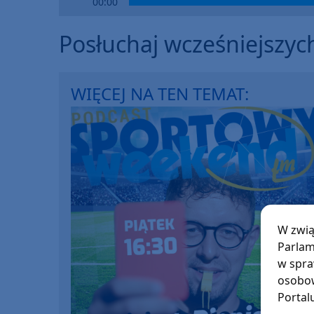
00:00
Player
Posłuchaj wcześniejszyc
WIĘCEJ NA TEN TEMAT:
W zwią
Parlam
w spra
osobow
Portal