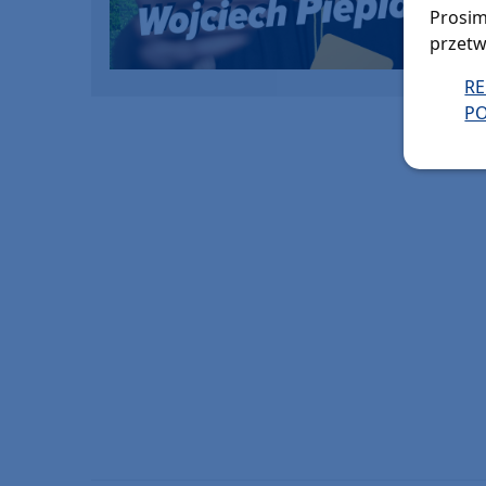
Prosim
przetw
R
PO