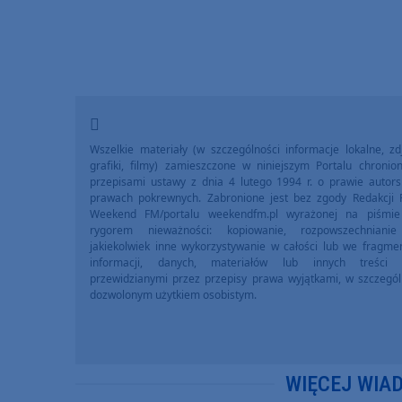
Wszelkie materiały (w szczególności informacje lokalne, zdj
grafiki, filmy) zamieszczone w niniejszym Portalu chronio
przepisami ustawy z dnia 4 lutego 1994 r. o prawie autors
prawach pokrewnych. Zabronione jest bez zgody Redakcji 
Weekend FM/portalu weekendfm.pl wyrażonej na piśmi
rygorem nieważności: kopiowanie, rozpowszechniani
jakiekolwiek inne wykorzystywanie w całości lub we fragme
informacji, danych, materiałów lub innych treści 
przewidzianymi przez przepisy prawa wyjątkami, w szczegól
dozwolonym użytkiem osobistym.
WIĘCEJ WIA