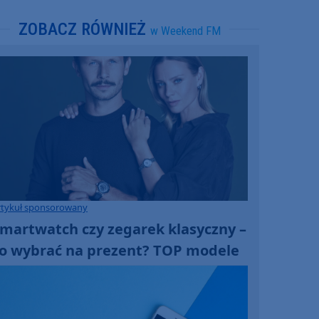
ZOBACZ RÓWNIEŻ
w Weekend FM
rtykuł sponsorowany
martwatch czy zegarek klasyczny –
o wybrać na prezent? TOP modele