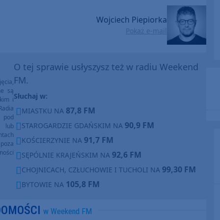
Wojciech Piepiorka
Pokaż e-mail
O tej sprawie usłyszysz też w radiu Weekend
FM.
ęcia,
ne są
Słuchaj w:
kim i
Radia
87,8 FM
MIASTKU NA
e pod
90,9 FM
STAROGARDZIE GDAŃSKIM NA
e lub
ntach
91,7 FM
KOŚCIERZYNIE NA
poza
ności
92,6 FM
SĘPÓLNIE KRAJEŃSKIM NA
99,30 FM
CHOJNICACH, CZŁUCHOWIE I TUCHOLI NA
105,8 FM
BYTOWIE NA
DOMOŚCI
w Weekend FM