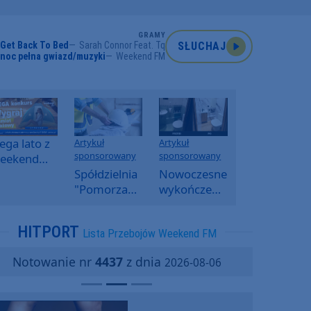
GRAMY
 Get Back To Bed
Sarah Connor Feat. Tq
SŁUCHAJ
noc pełna gwiazd/muzyki
Weekend FM
ga lato z
Artykuł
Artykuł
sponsorowany
sponsorowany
eekend
M -
Spółdzielnia
Nowoczesne
oranny
"Pomorzanka"
wykończenia
onkurs w
w
ścian.
eekend
Człuchowie
Dlaczego
HITPORT
Lista Przebojów Weekend FM
M
informuje o
SPC, WPC i
przetargach
fornir
Notowanie nr
4437
z dnia
2026-08-06
i ofertach
kamienny
najmu
zyskują na
popularności?