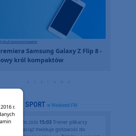
rtykuł sponsorowany
remiera Samsung Galaxy Z Flip 8 -
owy król kompaktów
SPORT
w Weekend FM
2016 r.
 danych
lamin
15:03
Trener piłkarzy
piątek, 07.08.2026
Rawysa Raciąż melduje gotowość do