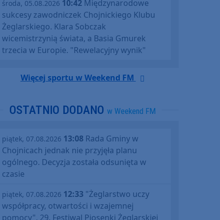
10:42
Międzynarodowe
środa, 05.08.2026
sukcesy zawodniczek Chojnickiego Klubu
Żeglarskiego. Klara Sobczak
wicemistrzynią świata, a Basia Gmurek
trzecia w Europie. "Rewelacyjny wynik"
Więcej sportu w Weekend FM
OSTATNIO DODANO
w Weekend FM
13:08
Rada Gminy w
piątek, 07.08.2026
Chojnicach jednak nie przyjęła planu
ogólnego. Decyzja została odsunięta w
czasie
12:33
"Żeglarstwo uczy
piątek, 07.08.2026
współpracy, otwartości i wzajemnej
pomocy". 29. Festiwal Piosenki Żeglarskiej