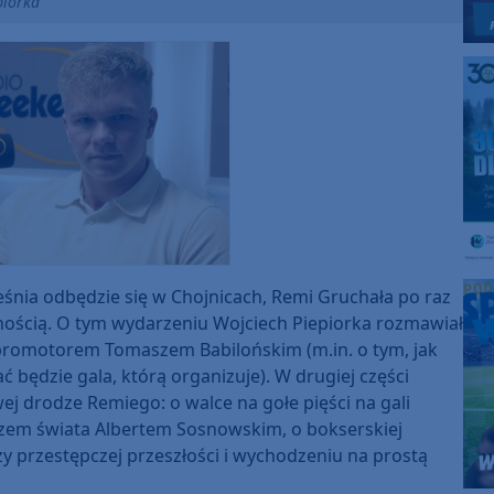
piorka
eśnia odbędzie się w Chojnicach, Remi Gruchała po raz
znością. O tym wydarzeniu Wojciech Piepiorka rozmawiał
 promotorem Tomaszem Babilońskim (m.in. o tym, jak
ć będzie gala, którą organizuje). W drugiej części
ej drodze Remiego: o walce na gołe pięści na gali
zem świata Albertem Sosnowskim, o bokserskiej
czy przestępczej przeszłości i wychodzeniu na prostą