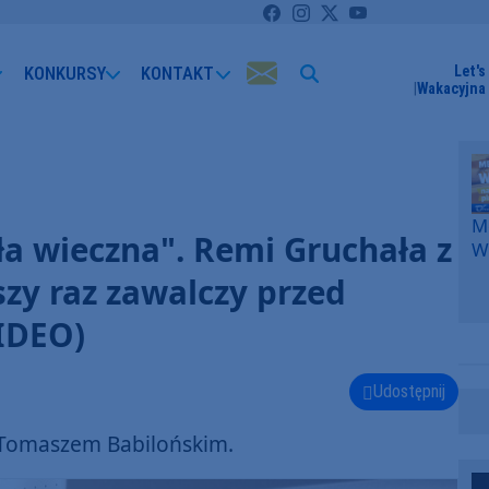
KONKURSY
KONTAKT
Let's
Wakacyjna 
Me
ła wieczna". Remi Gruchała z
W
F
szy raz zawalczy przed
p
k
IDEO)
W
F
Udostępnij
Tomaszem Babilońskim.