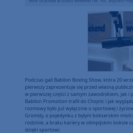
Remi Gruchała w studiu Weekend FM. Fot. Wojciech Pie
Podczas gali Babilon Boxing Show, która 20 wrz
pierwszy zaprezentuje się przed własną public
w pierwszej części z samym zawodnikiem, jak i
Babilon Promotion trafił do Chojnic i jak wygląda
rozmowy było już wyłącznie o sportowej i życiow
Gromdy, o pojedynku z byłym bokserskim mistr
rodzinie, a braku kariery w olimpijskim boksie 
dzięki sportowi.