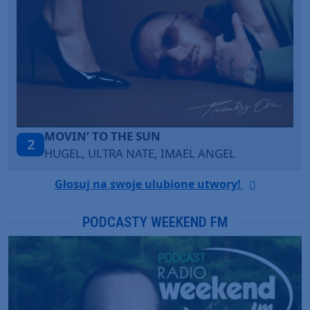
TAŃCZ!
3
BLETKA
Głosuj na swoje ulubione utwory!
PODCASTY WEEKEND FM