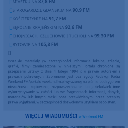
87,8 FM
MIASTKU NA
90,9 FM
STAROGARDZIE GDAŃSKIM NA
91,7 FM
KOŚCIERZYNIE NA
92,6 FM
SĘPÓLNIE KRAJEŃSKIM NA
99,30 FM
CHOJNICACH, CZŁUCHOWIE I TUCHOLI NA
105,8 FM
BYTOWIE NA
Wszelkie materiały (w szczególności informacje lokalne, zdjęcia,
grafiki, filmy) zamieszczone w niniejszym Portalu chronione są
przepisami ustawy z dnia 4 lutego 1994 r. o prawie autorskim i
prawach pokrewnych. Zabronione jest bez zgody Redakcji Radia
Weekend FM/portalu weekendfm.pl wyrażonej na piśmie pod rygorem
nieważności: kopiowanie, rozpowszechnianie lub jakiekolwiek inne
wykorzystywanie w całości lub we fragmentach informacji, danych,
materiałów lub innych treści poza przewidzianymi przez przepisy
prawa wyjątkami, w szczególności dozwolonym użytkiem osobistym.
WIĘCEJ WIADOMOŚCI
w Weekend FM