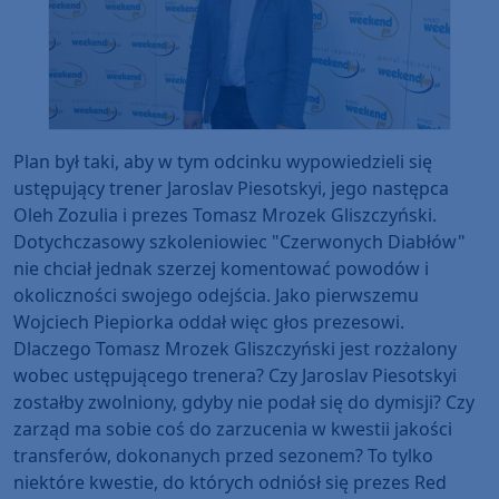
Plan był taki, aby w tym odcinku wypowiedzieli się
ustępujący trener Jaroslav Piesotskyi, jego następca
Oleh Zozulia i prezes Tomasz Mrozek Gliszczyński.
Dotychczasowy szkoleniowiec "Czerwonych Diabłów"
nie chciał jednak szerzej komentować powodów i
okoliczności swojego odejścia. Jako pierwszemu
Wojciech Piepiorka oddał więc głos prezesowi.
Dlaczego Tomasz Mrozek Gliszczyński jest rozżalony
wobec ustępującego trenera? Czy Jaroslav Piesotskyi
zostałby zwolniony, gdyby nie podał się do dymisji? Czy
zarząd ma sobie coś do zarzucenia w kwestii jakości
transferów, dokonanych przed sezonem? To tylko
niektóre kwestie, do których odniósł się prezes Red