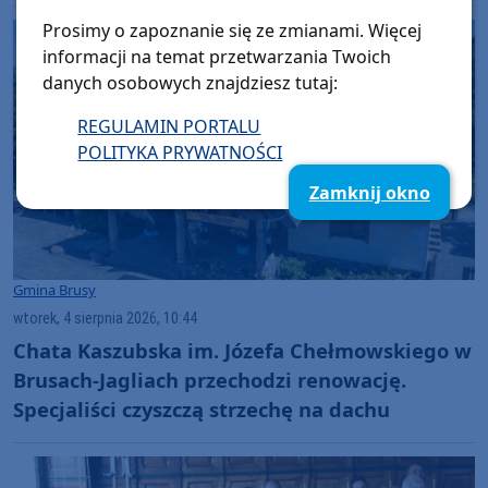
Prosimy o zapoznanie się ze zmianami. Więcej
informacji na temat przetwarzania Twoich
danych osobowych znajdziesz tutaj:
REGULAMIN PORTALU
POLITYKA PRYWATNOŚCI
Zamknij okno
Gmina Brusy
wtorek, 4 sierpnia 2026, 10:44
Chata Kaszubska im. Józefa Chełmowskiego w
Brusach-Jagliach przechodzi renowację.
Specjaliści czyszczą strzechę na dachu