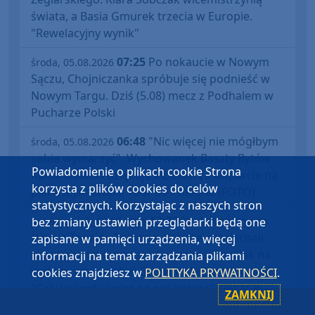
świata, a Basia Gmurek trzecia w Europie.
"Rewelacyjny wynik"
07:25
Po nokaucie w Nowym
środa, 05.08.2026
Sączu, Chojniczanka spróbuje się podnieść w
Nowym Targu. Dziś (5.08) mecz z Podhalem w
Pucharze Polski
06:48
"Nic więcej nie mógłbym
środa, 05.08.2026
sobie wymarzyć". Wychowanek Baszty Bytów
Powiadomienie o plikach cookie Strona
Kamil Małecki dziękuje kibicom za wsparcie na
korzysta z plików cookies do celów
pierwszym etapie Tour de Pologne (FOTO)
statystycznych. Korzystając z naszych stron
13:32
Nadawaliśmy na
poniedziałek, 03.08.2026
bez zmiany ustawień przeglądarki będą one
żywo z Tour de Pologne. Kolarze przejechali
zapisane w pamięci urządzenia, więcej
przez powiat bytowski. Sprawdzaliśmy jak na
informacji na temat zarządzania plikami
wyścig oczekiwali w Bytowie i Kołczygłowach.
cookies znajdziesz w
POLITYKA PRYWATNOŚCI
.
"Cały kolarski świat na nas patrzy" (RELACJE,
ZAMKNIJ
FOTO)