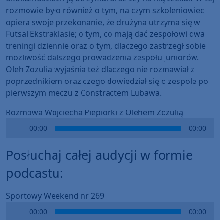
rozmowie było również o tym, na czym szkoleniowiec
opiera swoje przekonanie, że drużyna utrzyma się w
Futsal Ekstraklasie; o tym, co mają dać zespołowi dwa
treningi dziennie oraz o tym, dlaczego zastrzegł sobie
możliwość dalszego prowadzenia zespołu juniorów.
Oleh Zozulia wyjaśnia też dlaczego nie rozmawiał z
poprzednikiem oraz czego dowiedział się o zespole po
pierwszym meczu z Constractem Lubawa.
Rozmowa Wojciecha Piepiorki z Olehem Zozulią
Audio
00:00
00:00
Player
Posłuchaj całej audycji w formie
podcastu:
Sportowy Weekend nr 269
Audio
00:00
00:00
Player