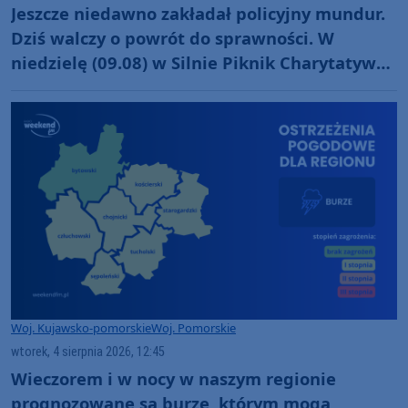
Jeszcze niedawno zakładał policyjny mundur.
Dziś walczy o powrót do sprawności. W
niedzielę (09.08) w Silnie Piknik Charytatywny
dla Szymona Golińskiego z Chojnic
(ROZMOWA)
Woj. Kujawsko-pomorskie
Woj. Pomorskie
wtorek, 4 sierpnia 2026, 12:45
Wieczorem i w nocy w naszym regionie
prognozowane są burze, którym mogą