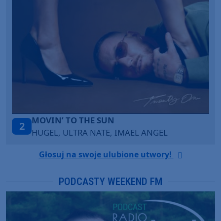
LEGENDARY LOVERS (SAVE ME)
3
KATY PERRY & CHIEF KEEF
Głosuj na swoje ulubione utwory!
PODCASTY WEEKEND FM