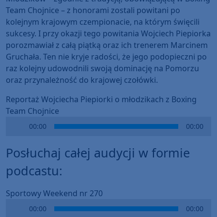
Team Chojnice – z honorami zostali powitani po
kolejnym krajowym czempionacie, na którym święcili
sukcesy. I przy okazji tego powitania Wojciech Piepiorka
porozmawiał z całą piątką oraz ich trenerem Marcinem
Gruchała. Ten nie kryje radości, że jego podopieczni po
raz kolejny udowodnili swoją dominację na Pomorzu
oraz przynależność do krajowej czołówki.
Reportaż Wojciecha Piepiorki o młodzikach z Boxing
Team Chojnice
Audio
00:00
00:00
Player
Posłuchaj całej audycji w formie
podcastu:
Sportowy Weekend nr 270
Audio
00:00
00:00
Player