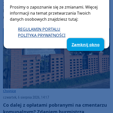
30 lat razem dla przyrody. Jubileusz 30-lecia
Prosimy o zapoznanie się ze zmianami. Więcej
Parku Narodowego "Bory Tucholskie".
informacji na temat przetwarzania Twoich
Odcinek 12: "Edukacja senioralna" (WIDEO)
danych osobowych znajdziesz tutaj:
REGULAMIN PORTALU
POLITYKA PRYWATNOŚCI
Zamknij okno
Chojnice
czwartek, 6 sierpnia 2026, 14:17
Co dalej z opłatami pobranymi na cmentarzu
komunalnym? Zdaniem burmistrza