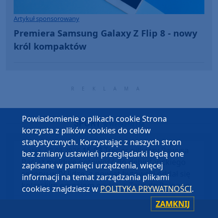
Artykuł sponsorowany
Premiera Samsung Galaxy Z Flip 8 - nowy
król kompaktów
Powiadomienie o plikach cookie Strona
SPORT
w Weekend FM
korzysta z plików cookies do celów
statystycznych. Korzystając z naszych stron
15:03
Trener piłkarzy Rawysa
piątek, 07.08.2026
bez zmiany ustawień przeglądarki będą one
Raciąż melduje gotowość do debiutanckiego
zapisane w pamięci urządzenia, więcej
sezonu w IV lidze, a powiat bytowski oddał się
informacji na temat zarządzania plikami
kolarskim emocjom podczas Tour de Pologne
cookies znajdziesz w
POLITYKA PRYWATNOŚCI
.
ZAMKNIJ
09:26
Śliwicka Dyszka po raz
piątek, 07.08.2026
dziesiąty. Jutrzejszy (8.08) bieg w gminie Śliwice