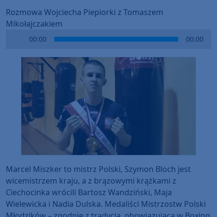
Rozmowa Wojciecha Piepiorki z Tomaszem
Mikołajczakiem
Audio
00:00
00:00
Player
Marcel Miszker to mistrz Polski, Szymon Bloch jest
wicemistrzem kraju, a z brązowymi krążkami z
Ciechocinka wrócili Bartosz Wandziński, Maja
Wielewicka i Nadia Dulska. Medaliści Mistrzostw Polski
Młodzików – zgodnie z tradycją, obowiązującą w Boxing