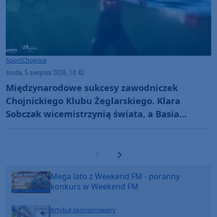
Sport
Chojnice
środa, 5 sierpnia 2026, 10:42
Międzynarodowe sukcesy zawodniczek
Chojnickiego Klubu Żeglarskiego. Klara
Sobczak wicemistrzynią świata, a Basia
Gmurek trzecia w Europie. "Rewelacyjny
wynik"
Poprzednia strona
Następna strona
Mega lato z Weekend FM - poranny
konkurs w Weekend FM
Artykuł sponsorowany