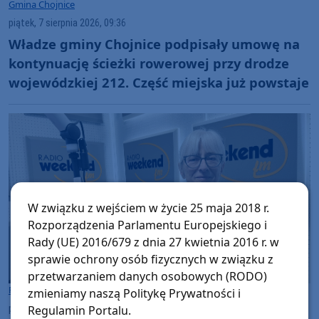
Gmina Chojnice
piątek, 7 sierpnia 2026, 09:36
Władze gminy Chojnice podpisały umowę na
kontynuację ścieżki rowerowej przy drodze
wojewódzkiej 212. Część miejska już powstaje
W związku z wejściem w życie 25 maja 2018 r.
Rozporządzenia Parlamentu Europejskiego i
Rady (UE) 2016/679 z dnia 27 kwietnia 2016 r. w
sprawie ochrony osób fizycznych w związku z
przetwarzaniem danych osobowych (RODO)
Powiat Chojnicki
zmieniamy naszą Politykę Prywatności i
piątek, 7 sierpnia 2026, 08:45
Regulamin Portalu.