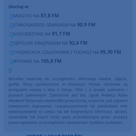
Słuchaj w:
87,8 FM
MIASTKU NA
90,9 FM
STAROGARDZIE GDAŃSKIM NA
91,7 FM
KOŚCIERZYNIE NA
92,6 FM
SĘPÓLNIE KRAJEŃSKIM NA
99,30 FM
CHOJNICACH, CZŁUCHOWIE I TUCHOLI NA
105,8 FM
BYTOWIE NA
Wszelkie materiały (w szczególności informacje lokalne, zdjęcia,
grafiki, filmy) zamieszczone w niniejszym Portalu chronione są
przepisami ustawy z dnia 4 lutego 1994 r. o prawie autorskim i
prawach pokrewnych. Zabronione jest bez zgody Redakcji Radia
Weekend FM/portalu weekendfm.pl wyrażonej na piśmie pod rygorem
nieważności: kopiowanie, rozpowszechnianie lub jakiekolwiek inne
wykorzystywanie w całości lub we fragmentach informacji, danych,
materiałów lub innych treści poza przewidzianymi przez przepisy
prawa wyjątkami, w szczególności dozwolonym użytkiem osobistym.