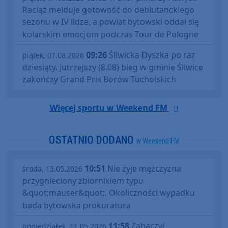
Raciąż melduje gotowość do debiutanckiego
sezonu w IV lidze, a powiat bytowski oddał się
kolarskim emocjom podczas Tour de Pologne
09:26
Śliwicka Dyszka po raz
piątek, 07.08.2026
dziesiąty. Jutrzejszy (8.08) bieg w gminie Śliwice
zakończy Grand Prix Borów Tucholskich
Więcej sportu w Weekend FM
OSTATNIO DODANO
w Weekend FM
10:51
Nie żyje mężczyzna
środa, 13.05.2026
przygnieciony zbiornikiem typu
&quot;mauser&quot;. Okoliczności wypadku
bada bytowska prokuratura
11:58
Zahaczył
poniedziałek, 11.05.2026