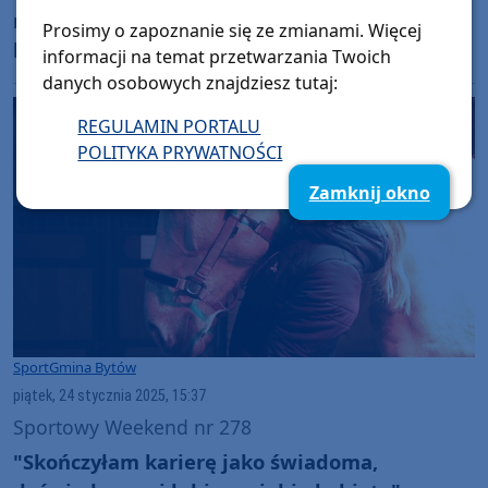
nim uciekła. Agresor zatrzymany przez
Prosimy o zapoznanie się ze zmianami. Więcej
bytowskich policjantów
informacji na temat przetwarzania Twoich
danych osobowych znajdziesz tutaj:
REGULAMIN PORTALU
POLITYKA PRYWATNOŚCI
Zamknij okno
Sport
Gmina Bytów
piątek, 24 stycznia 2025, 15:37
Sportowy Weekend nr 278
"Skończyłam karierę jako świadoma,