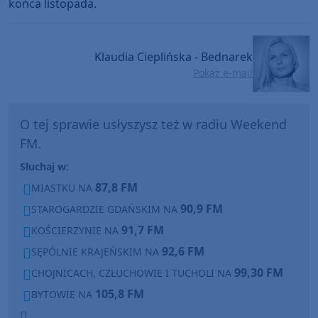
końca listopada.
Klaudia Cieplińska - Bednarek
Pokaż e-mail
O tej sprawie usłyszysz też w radiu Weekend
FM.
Słuchaj w:
87,8 FM
MIASTKU NA
90,9 FM
STAROGARDZIE GDAŃSKIM NA
91,7 FM
KOŚCIERZYNIE NA
92,6 FM
SĘPÓLNIE KRAJEŃSKIM NA
99,30 FM
CHOJNICACH, CZŁUCHOWIE I TUCHOLI NA
105,8 FM
BYTOWIE NA