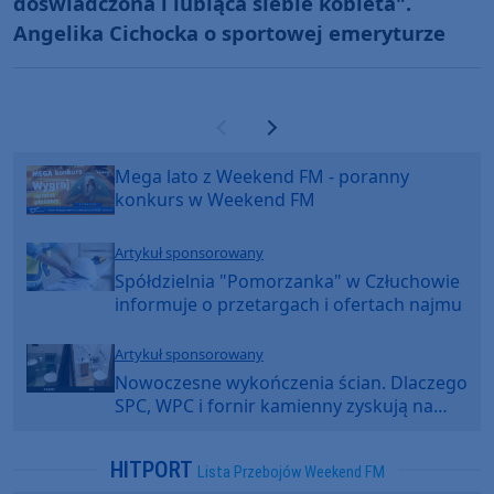
doświadczona i lubiąca siebie kobieta".
Angelika Cichocka o sportowej emeryturze
Poprzednia strona
Następna strona
Mega lato z Weekend FM - poranny
konkurs w Weekend FM
Artykuł sponsorowany
Spółdzielnia "Pomorzanka" w Człuchowie
informuje o przetargach i ofertach najmu
Artykuł sponsorowany
Nowoczesne wykończenia ścian. Dlaczego
SPC, WPC i fornir kamienny zyskują na
popularności?
HITPORT
Lista Przebojów Weekend FM