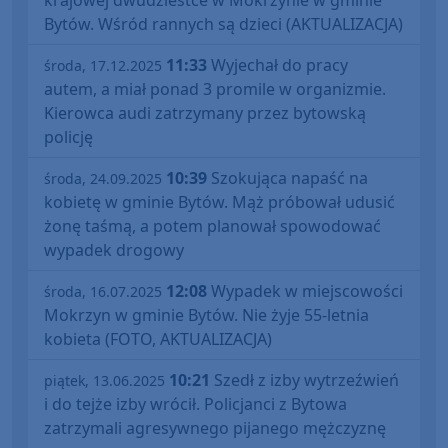
krajowej dwudziestce w Mokrzynie w gminie
Bytów. Wśród rannych są dzieci (AKTUALIZACJA)
11:33
Wyjechał do pracy
środa, 17.12.2025
autem, a miał ponad 3 promile w organizmie.
Kierowca audi zatrzymany przez bytowską
policję
10:39
Szokująca napaść na
środa, 24.09.2025
kobietę w gminie Bytów. Mąż próbował udusić
żonę taśmą, a potem planował spowodować
wypadek drogowy
12:08
Wypadek w miejscowości
środa, 16.07.2025
Mokrzyn w gminie Bytów. Nie żyje 55-letnia
kobieta (FOTO, AKTUALIZACJA)
10:21
Szedł z izby wytrzeźwień
piątek, 13.06.2025
i do tejże izby wrócił. Policjanci z Bytowa
zatrzymali agresywnego pijanego mężczyznę