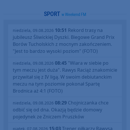
SPORT
w Weekend FM
10:51
Rekord trasy na
niedziela, 09.08.2026
jubileusz Śliwickiej Dyszki. Biegowe Grand Prix
Borów Tucholskich z mocnym zakończeniem.
"Jest to bardzo wysoki poziom" (FOTO)
08:45
"Wiara w siebie po
niedziela, 09.08.2026
tym meczu jest duża". Rawys Raciąż znakomicie
przywitał się z IV ligą. W swoim debiutanckim
meczu na tym poziomie pokonał Spartę
Brodnica aż 4:1 (FOTO)
08:29
Chojniczanka chce
niedziela, 09.08.2026
odbić się od dna. Okazją będzie domowy
pojedynek ze Zniczem Pruszków
15:03
Trener piłkarzy Rawysa
piątek, 07.08.2026