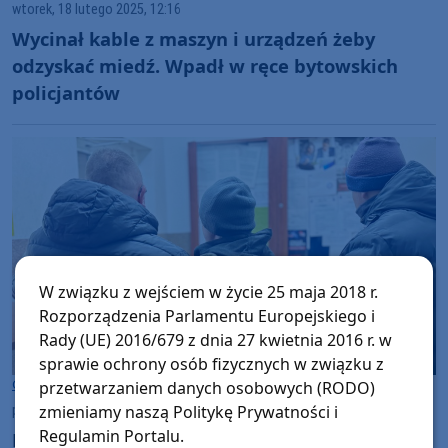
wtorek, 18 lutego 2025, 12:16
Wycinał kable z maszyn i urządzeń żeby
odzyskać miedź. Wpadł w ręce bytowskich
policjantów
W związku z wejściem w życie 25 maja 2018 r.
Rozporządzenia Parlamentu Europejskiego i
Rady (UE) 2016/679 z dnia 27 kwietnia 2016 r. w
sprawie ochrony osób fizycznych w związku z
Gmina Bytów
przetwarzaniem danych osobowych (RODO)
zmieniamy naszą Politykę Prywatności i
poniedziałek, 17 lutego 2025, 12:09
Regulamin Portalu.
Podpalił dom byłej partnerki, gdy ta przed