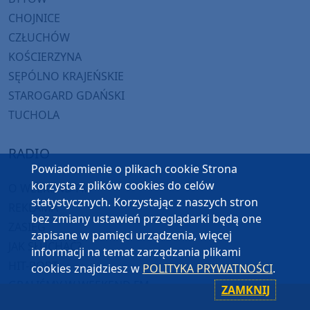
CHOJNICE
CZŁUCHÓW
KOŚCIERZYNA
SĘPÓLNO KRAJEŃSKIE
STAROGARD GDAŃSKI
TUCHOLA
RADIO
Powiadomienie o plikach cookie Strona
korzysta z plików cookies do celów
O WEEKEND FM
statystycznych. Korzystając z naszych stron
REKLAMA
bez zmiany ustawień przeglądarki będą one
ZASIĘG
zapisane w pamięci urządzenia, więcej
JAK SŁUCHAĆ?
informacji na temat zarządzania plikami
HIT-PORT
cookies znajdziesz w
POLITYKA PRYWATNOŚCI
.
GRALIŚMY W WEEKEND FM
ZAMKNIJ