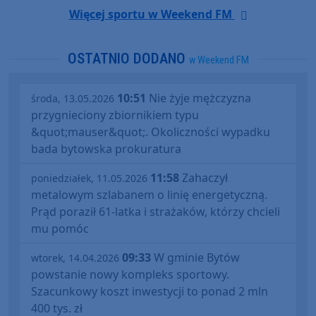
Więcej sportu w Weekend FM
OSTATNIO DODANO
w Weekend FM
10:51
Nie żyje mężczyzna
środa, 13.05.2026
przygnieciony zbiornikiem typu
&quot;mauser&quot;. Okoliczności wypadku
bada bytowska prokuratura
11:58
Zahaczył
poniedziałek, 11.05.2026
metalowym szlabanem o linię energetyczną.
Prąd poraził 61-latka i strażaków, którzy chcieli
mu pomóc
09:33
W gminie Bytów
wtorek, 14.04.2026
powstanie nowy kompleks sportowy.
Szacunkowy koszt inwestycji to ponad 2 mln
400 tys. zł