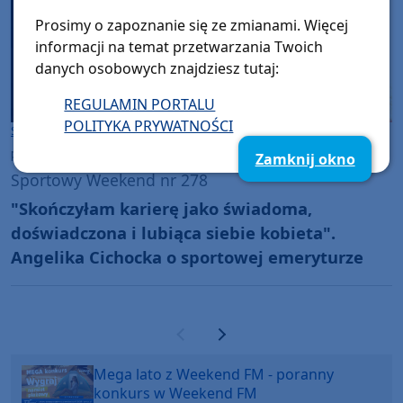
Prosimy o zapoznanie się ze zmianami. Więcej
informacji na temat przetwarzania Twoich
danych osobowych znajdziesz tutaj:
REGULAMIN PORTALU
POLITYKA PRYWATNOŚCI
Sport
Gmina Bytów
piątek, 24 stycznia 2025, 15:37
Zamknij okno
Sportowy Weekend nr 278
"Skończyłam karierę jako świadoma,
doświadczona i lubiąca siebie kobieta".
Angelika Cichocka o sportowej emeryturze
Poprzednia strona
Następna strona
Mega lato z Weekend FM - poranny
konkurs w Weekend FM