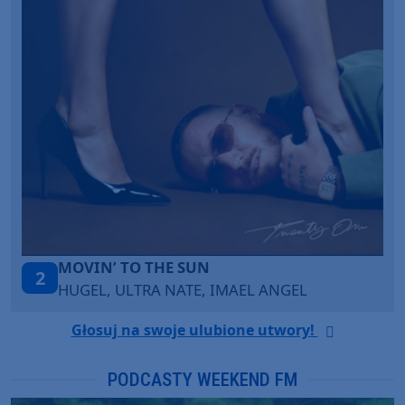
LEGENDARY LOVERS (SAVE ME)
3
KATY PERRY & CHIEF KEEF
Głosuj na swoje ulubione utwory!
PODCASTY WEEKEND FM