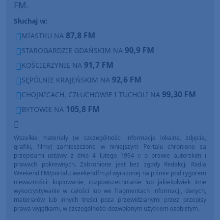
FM.
Słuchaj w:
87,8 FM
MIASTKU NA
90,9 FM
STAROGARDZIE GDAŃSKIM NA
91,7 FM
KOŚCIERZYNIE NA
92,6 FM
SĘPÓLNIE KRAJEŃSKIM NA
99,30 FM
CHOJNICACH, CZŁUCHOWIE I TUCHOLI NA
105,8 FM
BYTOWIE NA
Wszelkie materiały (w szczególności informacje lokalne, zdjęcia,
grafiki, filmy) zamieszczone w niniejszym Portalu chronione są
przepisami ustawy z dnia 4 lutego 1994 r. o prawie autorskim i
prawach pokrewnych. Zabronione jest bez zgody Redakcji Radia
Weekend FM/portalu weekendfm.pl wyrażonej na piśmie pod rygorem
nieważności: kopiowanie, rozpowszechnianie lub jakiekolwiek inne
wykorzystywanie w całości lub we fragmentach informacji, danych,
materiałów lub innych treści poza przewidzianymi przez przepisy
prawa wyjątkami, w szczególności dozwolonym użytkiem osobistym.