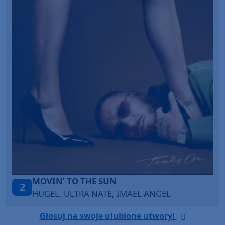
O THE SUN
ITEPE ITEDE
3
TRA NATE, IMAEL ANGEL
SANAH
Głosuj na swoje ulubione utwory!