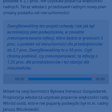
podatek o 2,7 proc. nie uzyskała poparcia większości
radnych. Teraz włodarz przedstawił radnym nowy plan
zmiany podatku od nieruchomości:
Zweryfikowaliśmy ten projekt uchwały i tak jak był
wcześniejszy plan podwyższenia, w zasadzie
zrekompensowania inflacji, która będzie w granicach 5
proc. o podatek od nieruchomości dla przedsiębiorców
do 2,7 proc. Zweryfikowaliśmy to o 50 proc. Czyli
chcemy podnieść, czy zrekompensować, tą inflację o
1,35 proc. dla przedsiębiorców i też obniżyć dla
mieszkańców.
Audio
00:00
00:00
Player
Mówił na sesji burmistrz Bytowa Ireneusz Gospodarek.
Propozycja włodarza uzyskała poparcie większości rady.
Wśród osób, które nie poparły podwyżki był m.in. radny
Janusz Wiczkowski: