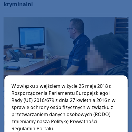
kryminalni
W związku z wejściem w życie 25 maja 2018 r.
Gmina Bytów
Rozporządzenia Parlamentu Europejskiego i
wtorek, 18 lutego 2025, 12:16
Rady (UE) 2016/679 z dnia 27 kwietnia 2016 r. w
Wycinał kable z maszyn i urządzeń żeby
sprawie ochrony osób fizycznych w związku z
odzyskać miedź. Wpadł w ręce bytowskich
przetwarzaniem danych osobowych (RODO)
zmieniamy naszą Politykę Prywatności i
policjantów
Regulamin Portalu.