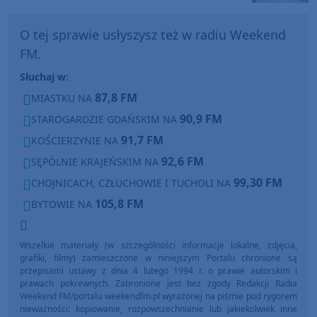
O tej sprawie usłyszysz też w radiu Weekend
FM.
Słuchaj w:
87,8 FM
MIASTKU NA
90,9 FM
STAROGARDZIE GDAŃSKIM NA
91,7 FM
KOŚCIERZYNIE NA
92,6 FM
SĘPÓLNIE KRAJEŃSKIM NA
99,30 FM
CHOJNICACH, CZŁUCHOWIE I TUCHOLI NA
105,8 FM
BYTOWIE NA
Wszelkie materiały (w szczególności informacje lokalne, zdjęcia,
grafiki, filmy) zamieszczone w niniejszym Portalu chronione są
przepisami ustawy z dnia 4 lutego 1994 r. o prawie autorskim i
prawach pokrewnych. Zabronione jest bez zgody Redakcji Radia
Weekend FM/portalu weekendfm.pl wyrażonej na piśmie pod rygorem
nieważności: kopiowanie, rozpowszechnianie lub jakiekolwiek inne