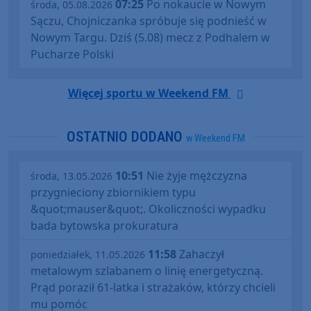
07:25
Po nokaucie w Nowym
środa, 05.08.2026
Sączu, Chojniczanka spróbuje się podnieść w
Nowym Targu. Dziś (5.08) mecz z Podhalem w
Pucharze Polski
Więcej sportu w Weekend FM
OSTATNIO DODANO
w Weekend FM
10:51
Nie żyje mężczyzna
środa, 13.05.2026
przygnieciony zbiornikiem typu
&quot;mauser&quot;. Okoliczności wypadku
bada bytowska prokuratura
11:58
Zahaczył
poniedziałek, 11.05.2026
metalowym szlabanem o linię energetyczną.
Prąd poraził 61-latka i strażaków, którzy chcieli
mu pomóc