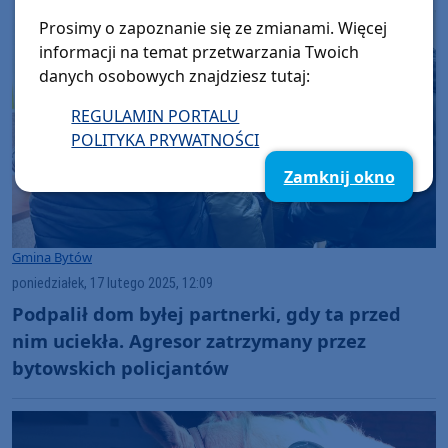
Prosimy o zapoznanie się ze zmianami. Więcej
informacji na temat przetwarzania Twoich
danych osobowych znajdziesz tutaj:
REGULAMIN PORTALU
POLITYKA PRYWATNOŚCI
Zamknij okno
Gmina Bytów
poniedziałek, 17 lutego 2025, 12:09
Podpalił dom byłej partnerki, gdy ta przed
nim uciekła. Agresor zatrzymany przez
bytowskich policjantów