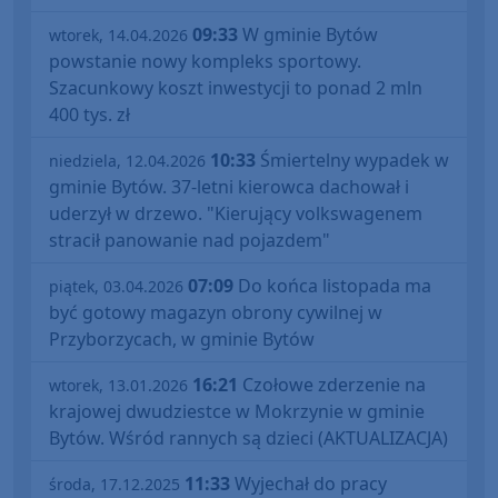
09:33
W gminie Bytów
wtorek, 14.04.2026
powstanie nowy kompleks sportowy.
Szacunkowy koszt inwestycji to ponad 2 mln
400 tys. zł
10:33
Śmiertelny wypadek w
niedziela, 12.04.2026
gminie Bytów. 37-letni kierowca dachował i
uderzył w drzewo. "Kierujący volkswagenem
stracił panowanie nad pojazdem"
07:09
Do końca listopada ma
piątek, 03.04.2026
być gotowy magazyn obrony cywilnej w
Przyborzycach, w gminie Bytów
16:21
Czołowe zderzenie na
wtorek, 13.01.2026
krajowej dwudziestce w Mokrzynie w gminie
Bytów. Wśród rannych są dzieci (AKTUALIZACJA)
11:33
Wyjechał do pracy
środa, 17.12.2025