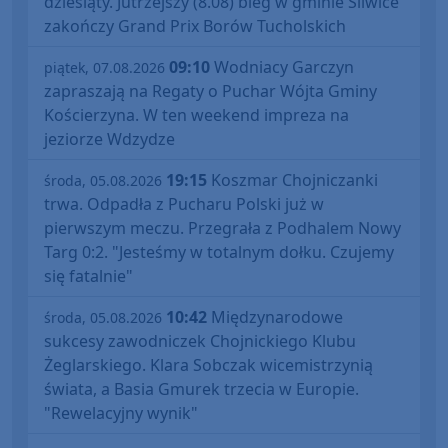
dziesiąty. Jutrzejszy (8.08) bieg w gminie Śliwice
zakończy Grand Prix Borów Tucholskich
09:10
Wodniacy Garczyn
piątek, 07.08.2026
zapraszają na Regaty o Puchar Wójta Gminy
Kościerzyna. W ten weekend impreza na
jeziorze Wdzydze
19:15
Koszmar Chojniczanki
środa, 05.08.2026
trwa. Odpadła z Pucharu Polski już w
pierwszym meczu. Przegrała z Podhalem Nowy
Targ 0:2. "Jesteśmy w totalnym dołku. Czujemy
się fatalnie"
10:42
Międzynarodowe
środa, 05.08.2026
sukcesy zawodniczek Chojnickiego Klubu
Żeglarskiego. Klara Sobczak wicemistrzynią
świata, a Basia Gmurek trzecia w Europie.
"Rewelacyjny wynik"