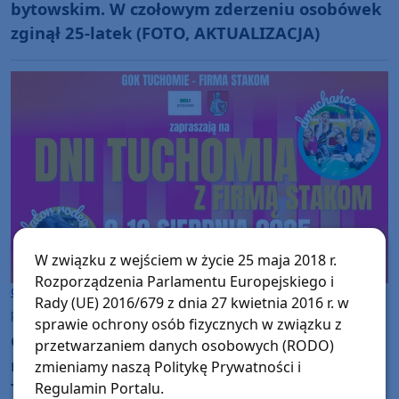
bytowskim. W czołowym zderzeniu osobówek
zginął 25-latek (FOTO, AKTUALIZACJA)
W związku z wejściem w życie 25 maja 2018 r.
Rozporządzenia Parlamentu Europejskiego i
Gmina Tuchomie
Rady (UE) 2016/679 z dnia 27 kwietnia 2016 r. w
piątek, 8 sierpnia 2025, 06:58
sprawie ochrony osób fizycznych w związku z
Gmina Tuchomie świętuje. Jutro (9.08.) i w
przetwarzaniem danych osobowych (RODO)
niedzielę (10.08.) obchodzić będzie Dni
zmieniamy naszą Politykę Prywatności i
Tuchomia
Regulamin Portalu.