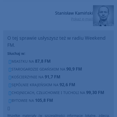
Stanisław Kamiński
Pokaż e-mail
O tej sprawie usłyszysz też w radiu Weekend
FM.
Słuchaj w:
87,8 FM
MIASTKU NA
90,9 FM
STAROGARDZIE GDAŃSKIM NA
91,7 FM
KOŚCIERZYNIE NA
92,6 FM
SĘPÓLNIE KRAJEŃSKIM NA
99,30 FM
CHOJNICACH, CZŁUCHOWIE I TUCHOLI NA
105,8 FM
BYTOWIE NA
Wszelkie materiały (w szczególności informacje lokalne, zdjęcia,