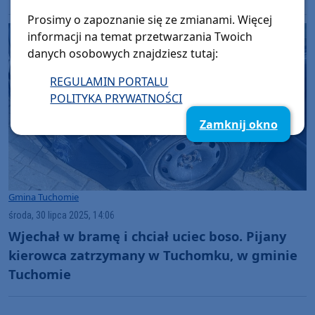
Prosimy o zapoznanie się ze zmianami. Więcej
informacji na temat przetwarzania Twoich
danych osobowych znajdziesz tutaj:
REGULAMIN PORTALU
POLITYKA PRYWATNOŚCI
Zamknij okno
Gmina Tuchomie
środa, 30 lipca 2025, 14:06
Wjechał w bramę i chciał uciec boso. Pijany
kierowca zatrzymany w Tuchomku, w gminie
Tuchomie