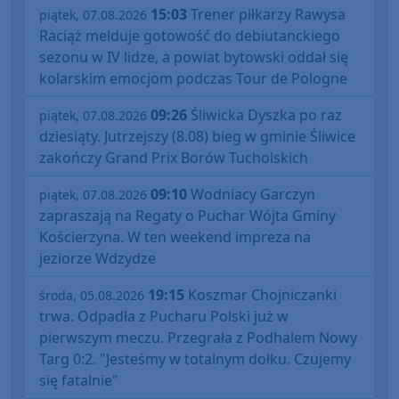
15:03
Trener piłkarzy Rawysa
piątek, 07.08.2026
Raciąż melduje gotowość do debiutanckiego
sezonu w IV lidze, a powiat bytowski oddał się
kolarskim emocjom podczas Tour de Pologne
09:26
Śliwicka Dyszka po raz
piątek, 07.08.2026
dziesiąty. Jutrzejszy (8.08) bieg w gminie Śliwice
zakończy Grand Prix Borów Tucholskich
09:10
Wodniacy Garczyn
piątek, 07.08.2026
zapraszają na Regaty o Puchar Wójta Gminy
Kościerzyna. W ten weekend impreza na
jeziorze Wdzydze
19:15
Koszmar Chojniczanki
środa, 05.08.2026
trwa. Odpadła z Pucharu Polski już w
pierwszym meczu. Przegrała z Podhalem Nowy
Targ 0:2. "Jesteśmy w totalnym dołku. Czujemy
się fatalnie"