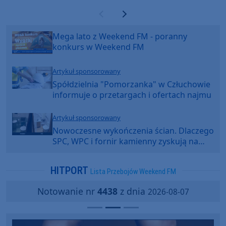
Poprzednia strona
Następna strona
Mega lato z Weekend FM - poranny
konkurs w Weekend FM
Artykuł sponsorowany
Spółdzielnia "Pomorzanka" w Człuchowie
informuje o przetargach i ofertach najmu
Artykuł sponsorowany
Nowoczesne wykończenia ścian. Dlaczego
SPC, WPC i fornir kamienny zyskują na
popularności?
HITPORT
Lista Przebojów Weekend FM
Notowanie nr
4438
z dnia
2026-08-07