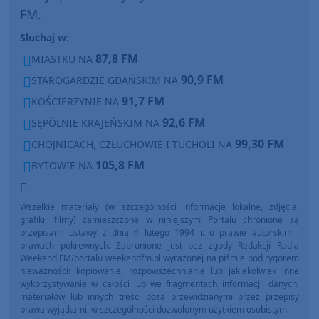
FM.
Słuchaj w:
87,8 FM
MIASTKU NA
90,9 FM
STAROGARDZIE GDAŃSKIM NA
91,7 FM
KOŚCIERZYNIE NA
92,6 FM
SĘPÓLNIE KRAJEŃSKIM NA
99,30 FM
CHOJNICACH, CZŁUCHOWIE I TUCHOLI NA
105,8 FM
BYTOWIE NA
Wszelkie materiały (w szczególności informacje lokalne, zdjęcia,
grafiki, filmy) zamieszczone w niniejszym Portalu chronione są
przepisami ustawy z dnia 4 lutego 1994 r. o prawie autorskim i
prawach pokrewnych. Zabronione jest bez zgody Redakcji Radia
Weekend FM/portalu weekendfm.pl wyrażonej na piśmie pod rygorem
nieważności: kopiowanie, rozpowszechnianie lub jakiekolwiek inne
wykorzystywanie w całości lub we fragmentach informacji, danych,
materiałów lub innych treści poza przewidzianymi przez przepisy
prawa wyjątkami, w szczególności dozwolonym użytkiem osobistym.