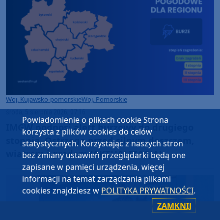
Woj. Kujawsko-pomorskie
Woj. Pomorskie
środa, 5 sierpnia 2026, 07:16
Powiadomienie o plikach cookie Strona
IMGW podnosi alert burzowy do drugiego
korzysta z plików cookies do celów
stopnia. Ostrzega przed silnym deszczem,
statystycznych. Korzystając z naszych stron
wiatrem i gradem (AKTUALIZACJA)
bez zmiany ustawień przeglądarki będą one
zapisane w pamięci urządzenia, więcej
informacji na temat zarządzania plikami
cookies znajdziesz w
POLITYKA PRYWATNOŚCI
.
ZAMKNIJ