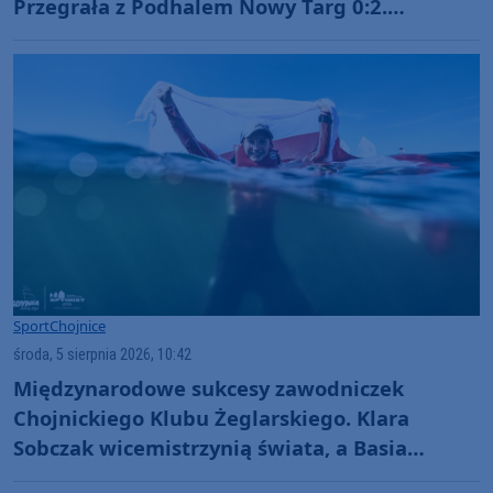
Przegrała z Podhalem Nowy Targ 0:2.
"Jesteśmy w totalnym dołku. Czujemy się
fatalnie"
Sport
Chojnice
środa, 5 sierpnia 2026, 10:42
Międzynarodowe sukcesy zawodniczek
Chojnickiego Klubu Żeglarskiego. Klara
Sobczak wicemistrzynią świata, a Basia
Gmurek trzecia w Europie. "Rewelacyjny