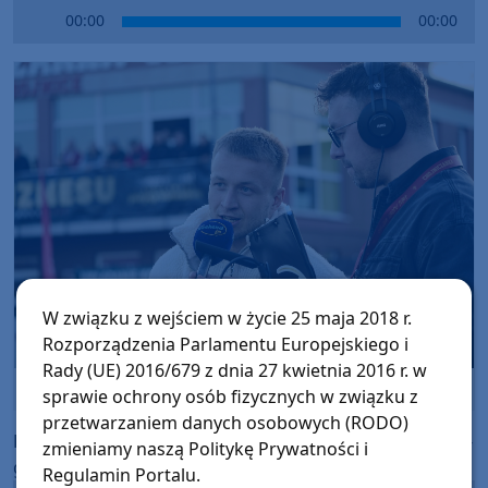
Audio
00:00
00:00
Player
W związku z wejściem w życie 25 maja 2018 r.
Rozporządzenia Parlamentu Europejskiego i
Rady (UE) 2016/679 z dnia 27 kwietnia 2016 r. w
fot. Bartek Zakrzewski/Weekend FM
sprawie ochrony osób fizycznych w związku z
przetwarzaniem danych osobowych (RODO)
Relacja Wojciecha Piepiorki w trakcie pierwszej połowy -
zmieniamy naszą Politykę Prywatności i
gościem Błażej Szczepanek
Regulamin Portalu.