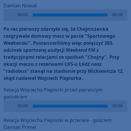
Damian Nowak
Audio
00:00
00:00
Player
Po raz pierwszy zdarzyło się, że Chojniczanka
rozgrywała domowy mecz w porze "Sportowego
Weekendu". Postanowiliśmy więc połączyć 283.
odcinek sportowej audycji Weekend FM z
tradycyjnymi relacjami ze spotkań "Chojny". Przy
okazji meczu z rezerwami ŁKS-u Łódź nasz
"radiobus" stanął na stadionie przy Mickiewicza 12,
skąd nadawał Wojciech Piepiorka.
Relacja Wojciecha Piepiorki przed pierwszym
gwizdkiem
Audio
00:00
00:00
Player
Relacja Wojciecha Piepiorki w przerwie - gościem
Damian Primel