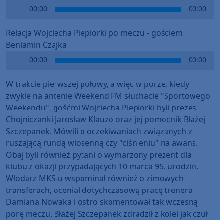
Audio
00:00
00:00
Player
Relacja Wojciecha Piepiorki po meczu - gościem
Beniamin Czajka
Audio
00:00
00:00
Player
W trakcie pierwszej połowy, a więc w porze, kiedy
zwykle na antenie Weekend FM słuchacie "Sportowego
Weekendu", gośćmi Wojciecha Piepiorki byli prezes
Chojniczanki Jarosław Klauzo oraz jej pomocnik Błażej
Szczepanek. Mówili o oczekiwaniach związanych z
ruszającą rundą wiosenną czy "ciśnieniu" na awans.
Obaj byli również pytani o wymarzony prezent dla
klubu z okazji przypadających 10 marca 95. urodzin.
Włodarz MKS-u wspominał również o zimowych
transferach, oceniał dotychczasową pracę trenera
Damiana Nowaka i ostro skomentował tak wczesną
porę meczu. Błażej Szczepanek zdradził z kolei jak czuł