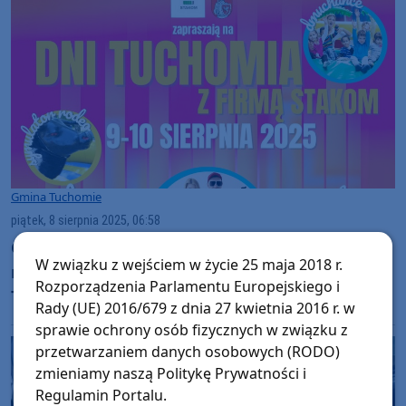
Gmina Tuchomie
piątek, 8 sierpnia 2025, 06:58
Gmina Tuchomie świętuje. Jutro (9.08.) i w
W związku z wejściem w życie 25 maja 2018 r.
niedzielę (10.08.) obchodzić będzie Dni
Rozporządzenia Parlamentu Europejskiego i
Tuchomia
Rady (UE) 2016/679 z dnia 27 kwietnia 2016 r. w
sprawie ochrony osób fizycznych w związku z
przetwarzaniem danych osobowych (RODO)
zmieniamy naszą Politykę Prywatności i
Regulamin Portalu.