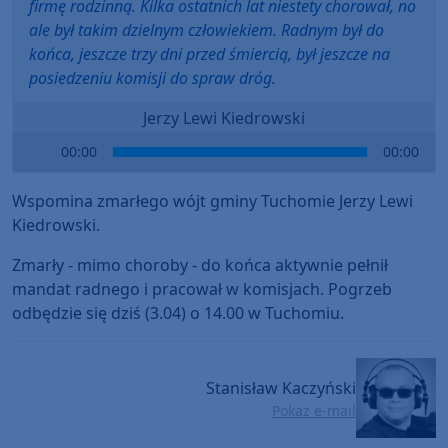
firmę rodzinną. Kilka ostatnich lat niestety chorował, no
ale był takim dzielnym człowiekiem. Radnym był do
końca, jeszcze trzy dni przed śmiercią, był jeszcze na
posiedzeniu komisji do spraw dróg.
Jerzy Lewi Kiedrowski
Audio
00:00
00:00
Player
Wspomina zmarłego wójt gminy Tuchomie Jerzy Lewi
Kiedrowski.
Zmarły - mimo choroby - do końca aktywnie pełnił
mandat radnego i pracował w komisjach. Pogrzeb
odbędzie się dziś (3.04) o 14.00 w Tuchomiu.
Stanisław Kaczyński
Pokaż e-mail