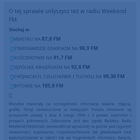
O tej sprawie usłyszysz też w radiu Weekend
FM.
Słuchaj w:
87,8 FM
MIASTKU NA
90,9 FM
STAROGARDZIE GDAŃSKIM NA
91,7 FM
KOŚCIERZYNIE NA
92,6 FM
SĘPÓLNIE KRAJEŃSKIM NA
99,30 FM
CHOJNICACH, CZŁUCHOWIE I TUCHOLI NA
105,8 FM
BYTOWIE NA
Wszelkie materiały (w szczególności informacje lokalne, zdjęcia,
grafiki, filmy) zamieszczone w niniejszym Portalu chronione są
przepisami ustawy z dnia 4 lutego 1994 r. o prawie autorskim i
prawach pokrewnych. Zabronione jest bez zgody Redakcji Radia
Weekend FM/portalu weekendfm.pl wyrażonej na piśmie pod rygorem
nieważności: kopiowanie, rozpowszechnianie lub jakiekolwiek inne
wykorzystywanie w całości lub we fragmentach informacji, danych,