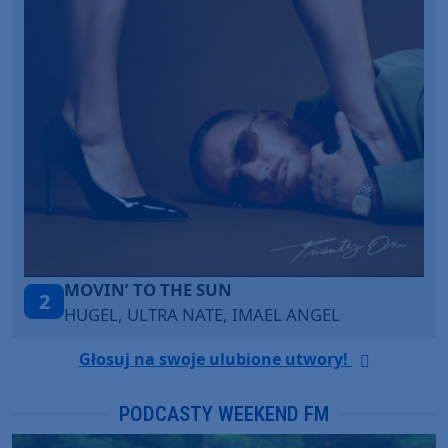
ITEPE ITEDE
3
SANAH
Głosuj na swoje ulubione utwory!
PODCASTY WEEKEND FM