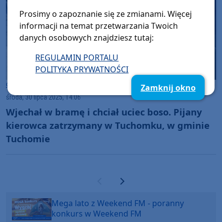
Prosimy o zapoznanie się ze zmianami. Więcej
informacji na temat przetwarzania Twoich
danych osobowych znajdziesz tutaj:
REGULAMIN PORTALU
POLITYKA PRYWATNOŚCI
Gmina Tuchomie
Zamknij okno
środa, 30 lipca 2025, 14:06
Wjechał w bramę i chciał uciec boso. Pijany
kierowca zatrzymany w Tuchomku, w gminie
Tuchomie
Poprzednia strona
Następna strona
Mega lato z Weekend FM - poranny
konkurs w Weekend FM