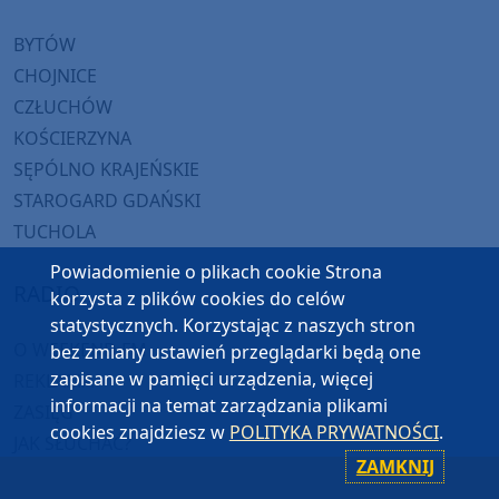
BYTÓW
CHOJNICE
CZŁUCHÓW
KOŚCIERZYNA
SĘPÓLNO KRAJEŃSKIE
STAROGARD GDAŃSKI
TUCHOLA
Powiadomienie o plikach cookie Strona
RADIO
korzysta z plików cookies do celów
statystycznych. Korzystając z naszych stron
O WEEKEND FM
bez zmiany ustawień przeglądarki będą one
zapisane w pamięci urządzenia, więcej
REKLAMA
informacji na temat zarządzania plikami
ZASIĘG
cookies znajdziesz w
POLITYKA PRYWATNOŚCI
.
JAK SŁUCHAĆ?
ZAMKNIJ
HIT-PORT