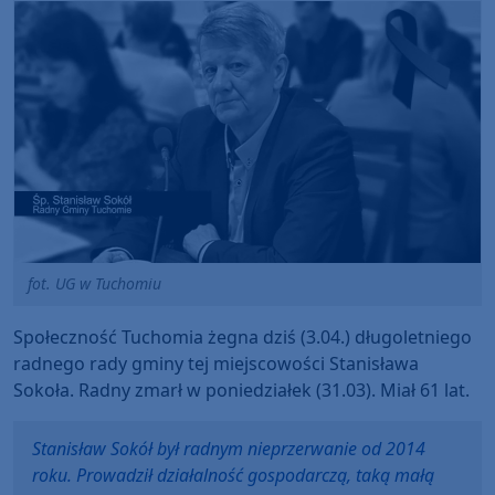
fot. UG w Tuchomiu
Społeczność Tuchomia żegna dziś (3.04.) długoletniego
radnego rady gminy tej miejscowości Stanisława
Sokoła. Radny zmarł w poniedziałek (31.03). Miał 61 lat.
Stanisław Sokół był radnym nieprzerwanie od 2014
roku. Prowadził działalność gospodarczą, taką małą