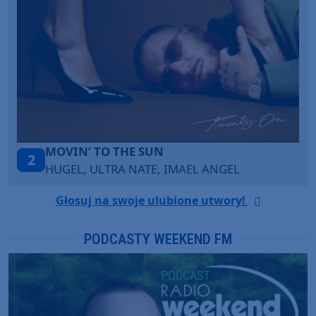
TAŃCZ!
3
BLETKA
Głosuj na swoje ulubione utwory!
PODCASTY WEEKEND FM