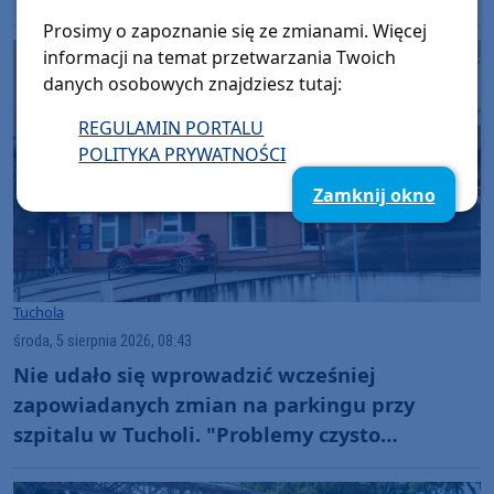
Prosimy o zapoznanie się ze zmianami. Więcej
informacji na temat przetwarzania Twoich
danych osobowych znajdziesz tutaj:
REGULAMIN PORTALU
POLITYKA PRYWATNOŚCI
Zamknij okno
Tuchola
środa, 5 sierpnia 2026, 08:43
Nie udało się wprowadzić wcześniej
zapowiadanych zmian na parkingu przy
szpitalu w Tucholi. "Problemy czysto
techniczne"