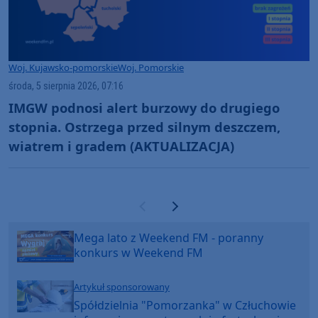
Woj. Kujawsko-pomorskie
Woj. Pomorskie
środa, 5 sierpnia 2026, 07:16
IMGW podnosi alert burzowy do drugiego
stopnia. Ostrzega przed silnym deszczem,
wiatrem i gradem (AKTUALIZACJA)
Poprzednia strona
Następna strona
Mega lato z Weekend FM - poranny
konkurs w Weekend FM
Artykuł sponsorowany
Spółdzielnia "Pomorzanka" w Człuchowie