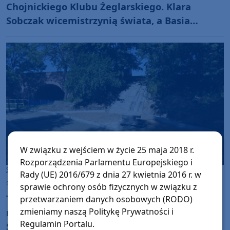
Chojnickiego Klubu Żeglarskiego. Klara
Sobczak wicemistrzynią świata, a Basia
Gmurek trzecia w Europie. "Rewelacyjny
wynik"
W związku z wejściem w życie 25 maja 2018 r.
Rozporządzenia Parlamentu Europejskiego i
Sępólno Krajeńskie
Rady (UE) 2016/679 z dnia 27 kwietnia 2016 r. w
środa, 5 sierpnia 2026, 09:46
12
sprawie ochrony osób fizycznych w związku z
Trwają intensywne prace przy budowie
przetwarzaniem danych osobowych (RODO)
miasteczka rowerowego na Placu Przyjaźni w
zmieniamy naszą Politykę Prywatności i
Regulamin Portalu.
Sępólnie Krajeńskim (FOTO)