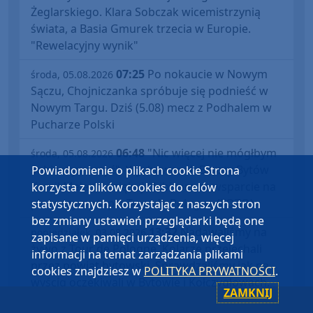
Żeglarskiego. Klara Sobczak wicemistrzynią
świata, a Basia Gmurek trzecia w Europie.
"Rewelacyjny wynik"
07:25
Po nokaucie w Nowym
środa, 05.08.2026
Sączu, Chojniczanka spróbuje się podnieść w
Nowym Targu. Dziś (5.08) mecz z Podhalem w
Pucharze Polski
06:48
"Nic więcej nie mógłbym
środa, 05.08.2026
sobie wymarzyć". Wychowanek Baszty Bytów
Powiadomienie o plikach cookie Strona
Kamil Małecki dziękuje kibicom za wsparcie na
korzysta z plików cookies do celów
pierwszym etapie Tour de Pologne (FOTO)
statystycznych. Korzystając z naszych stron
bez zmiany ustawień przeglądarki będą one
13:32
Nadawaliśmy na
poniedziałek, 03.08.2026
zapisane w pamięci urządzenia, więcej
żywo z Tour de Pologne. Kolarze przejechali
informacji na temat zarządzania plikami
przez powiat bytowski. Sprawdzaliśmy jak na
cookies znajdziesz w
POLITYKA PRYWATNOŚCI
.
wyścig oczekiwali w Bytowie i Kołczygłowach.
ZAMKNIJ
"Cały kolarski świat na nas patrzy" (RELACJE,