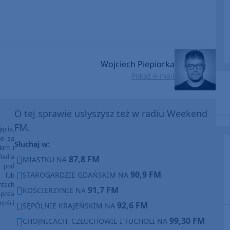
Wojciech Piepiorka
Pokaż e-mail
O tej sprawie usłyszysz też w radiu Weekend
FM.
ęcia,
ne są
Słuchaj w:
kim i
Radia
87,8 FM
MIASTKU NA
e pod
90,9 FM
STAROGARDZIE GDAŃSKIM NA
e lub
ntach
91,7 FM
KOŚCIERZYNIE NA
poza
ności
92,6 FM
SĘPÓLNIE KRAJEŃSKIM NA
99,30 FM
CHOJNICACH, CZŁUCHOWIE I TUCHOLI NA