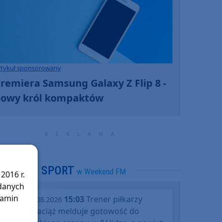
rtykuł sponsorowany
remiera Samsung Galaxy Z Flip 8 -
owy król kompaktów
SPORT
w Weekend FM
2016 r.
 danych
lamin
15:03
Trener piłkarzy
piątek, 07.08.2026
Rawysa Raciąż melduje gotowość do