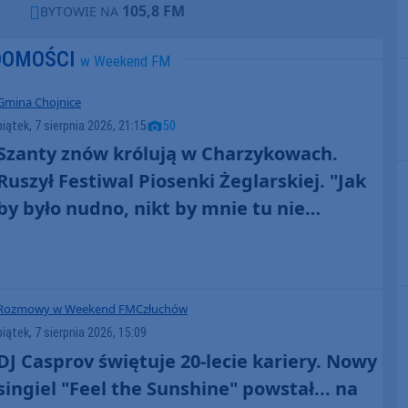
105,8 FM
BYTOWIE NA
DOMOŚCI
w Weekend FM
Gmina Chojnice
piątek, 7 sierpnia 2026, 21:15
50
Szanty znów królują w Charzykowach.
Ruszył Festiwal Piosenki Żeglarskiej. "Jak
by było nudno, nikt by mnie tu nie
zobaczył. Jest fajna atmosfera, fajna
zabawa" (FOTO)
Rozmowy w Weekend FM
Człuchów
piątek, 7 sierpnia 2026, 15:09
DJ Casprov świętuje 20-lecie kariery. Nowy
singiel "Feel the Sunshine" powstał... na