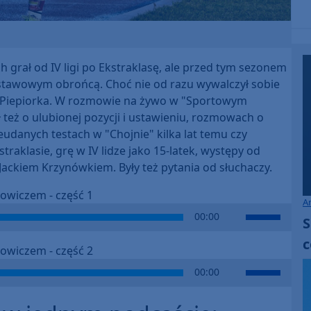
 grał od IV ligi po Ekstraklasę, ale przed tym sezonem
podstawowym obrońcą. Choć nie od razu wywalczył sobie
ech Piepiorka. W rozmowie na żywo w "Sportowym
eż o ulubionej pozycji i ustawieniu, rozmowach o
udanych testach w "Chojnie" kilka lat temu czy
raklasie, grę w IV lidze jako 15-latek, występy od
Jackiem Krzynówkiem. Były też pytania od słuchaczy.
owiczem - część 1
A
Use
00:00
S
Up/Down
c
Arrow
owiczem - część 2
keys
Use
00:00
to
Up/Down
increase
Arrow
or