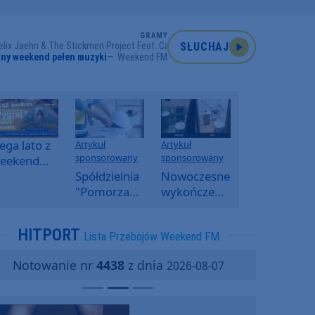
GRAMY
elix Jaehn & The Stickmen Project Feat. Calum Scott
SŁUCHAJ
ny weekend pełen muzyki
Weekend FM
ga lato z
Artykuł
Artykuł
sponsorowany
sponsorowany
eekend
M -
Spółdzielnia
Nowoczesne
oranny
"Pomorzanka"
wykończenia
onkurs w
w
ścian.
eekend
Człuchowie
Dlaczego
HITPORT
Lista Przebojów Weekend FM
M
informuje o
SPC, WPC i
przetargach
fornir
Notowanie nr
4438
z dnia
2026-08-07
i ofertach
kamienny
najmu
zyskują na
popularności?