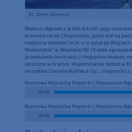
fot. Bartek Zakrzewski
Mateusz Bąkowicz w ŁKS-ie Łódź i jego rezerwach
przeniósł się do Chojniczanki, gdzie stał się 
miejsce w składzie i m.in. o to pytał go Wojci
Weekendzie" w Weekend FM 23-latek opowiadał t
przedłużeniu kontraktu z chojnickim klubem, nie
epizodzie w bramce. Wspominał też debiut w Ekst
skrzydłami Daniela Myśliwca czy… znajomości z 
Rozmowa Wojciecha Piepiorki z Mateuszem Bąk
Audio
00:00
Player
Rozmowa Wojciecha Piepiorki z Mateuszem Bąk
Audio
00:00
Player