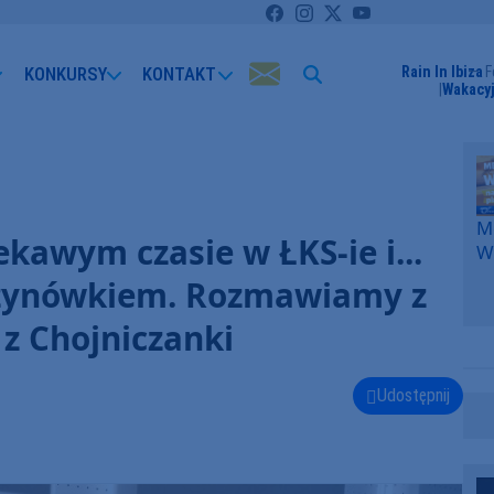
KONKURSY
KONTAKT
Rain In Ibiza
F
Wakacyj
Me
ekawym czasie w ŁKS-ie i...
W
F
rzynówkiem. Rozmawiamy z
p
k
 Chojniczanki
W
F
Udostępnij