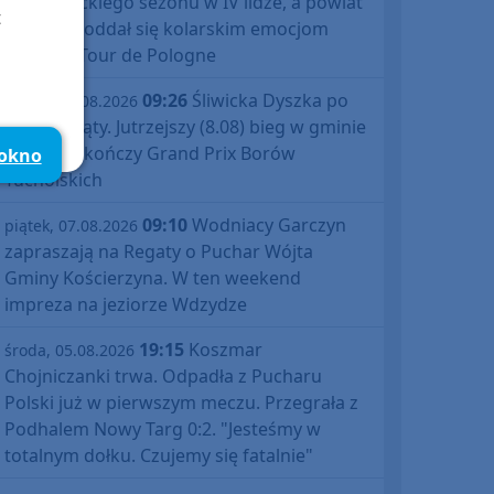
debiutanckiego sezonu w IV lidze, a powiat
t
bytowski oddał się kolarskim emocjom
podczas Tour de Pologne
09:26
Śliwicka Dyszka po
piątek, 07.08.2026
raz dziesiąty. Jutrzejszy (8.08) bieg w gminie
Śliwice zakończy Grand Prix Borów
 okno
Tucholskich
09:10
Wodniacy Garczyn
piątek, 07.08.2026
zapraszają na Regaty o Puchar Wójta
Gminy Kościerzyna. W ten weekend
impreza na jeziorze Wdzydze
19:15
Koszmar
środa, 05.08.2026
Chojniczanki trwa. Odpadła z Pucharu
Polski już w pierwszym meczu. Przegrała z
Podhalem Nowy Targ 0:2. "Jesteśmy w
totalnym dołku. Czujemy się fatalnie"