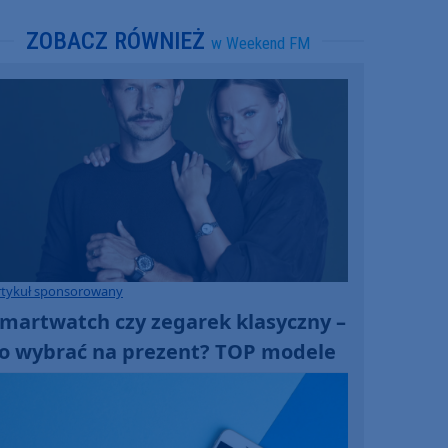
ZOBACZ RÓWNIEŻ
w Weekend FM
rtykuł sponsorowany
martwatch czy zegarek klasyczny –
o wybrać na prezent? TOP modele