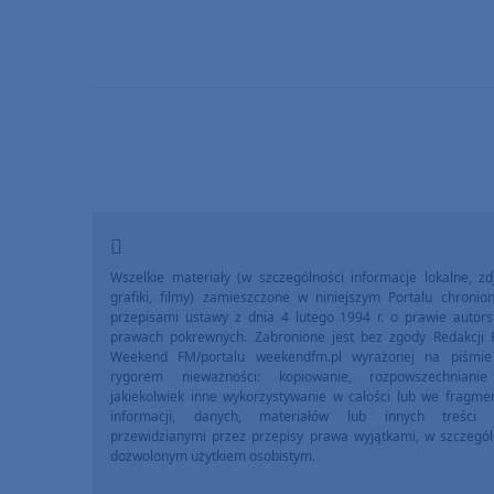
Wszelkie materiały (w szczególności informacje lokalne, zdj
grafiki, filmy) zamieszczone w niniejszym Portalu chronio
przepisami ustawy z dnia 4 lutego 1994 r. o prawie autors
prawach pokrewnych. Zabronione jest bez zgody Redakcji 
Weekend FM/portalu weekendfm.pl wyrażonej na piśmi
rygorem nieważności: kopiowanie, rozpowszechniani
jakiekolwiek inne wykorzystywanie w całości lub we fragme
informacji, danych, materiałów lub innych treści 
przewidzianymi przez przepisy prawa wyjątkami, w szczegól
dozwolonym użytkiem osobistym.