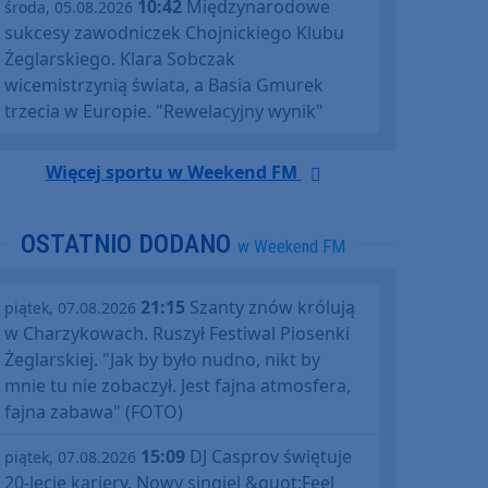
10:42
Międzynarodowe
środa, 05.08.2026
sukcesy zawodniczek Chojnickiego Klubu
Żeglarskiego. Klara Sobczak
wicemistrzynią świata, a Basia Gmurek
trzecia w Europie. "Rewelacyjny wynik"
Więcej sportu w Weekend FM
OSTATNIO DODANO
w Weekend FM
21:15
Szanty znów królują
piątek, 07.08.2026
w Charzykowach. Ruszył Festiwal Piosenki
Żeglarskiej. "Jak by było nudno, nikt by
mnie tu nie zobaczył. Jest fajna atmosfera,
fajna zabawa" (FOTO)
15:09
DJ Casprov świętuje
piątek, 07.08.2026
20-lecie kariery. Nowy singiel &quot;Feel