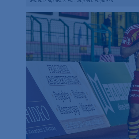
Mateusz Bąkowicz. Fot. Wojciech Piepiorka