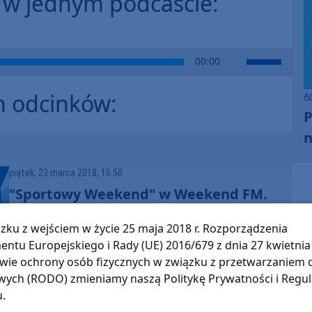
 w jednym podcaście:
keys
decrease
to
volume.
increase
or
Use
00:00
decrease
Up/Down
volume.
Arrow
h odcinków:
A
keys
P
to
n
increase
or
decrease
piątek, 23 marca 2018, 16:50
volume.
"Sportowy Weekend" w Weekend FM.
Posłuchaj najnowszej audycji
zku z wejściem w życie 25 maja 2018 r. Rozporządzenia
entu Europejskiego i Rady (UE) 2016/679 z dnia 27 kwietnia 
wie ochrony osób fizycznych w związku z przetwarzaniem
ych (RODO) zmieniamy naszą Politykę Prywatności i Regu
u.