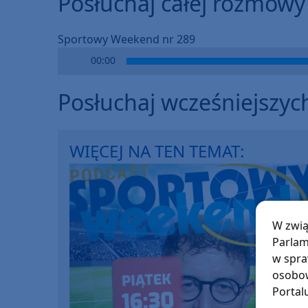
Posłuchaj całej rozmowy
Sportowy Weekend nr 289
Audio
00:00
Player
Posłuchaj wcześniejszyc
WIĘCEJ NA TEN TEMAT:
W zwią
Parlam
w spra
osobow
Portal