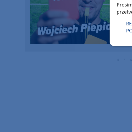
Prosim
przetw
R
PO