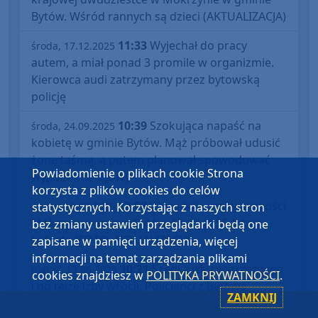
Bytów. Wśród rannych są dzieci (AKTUALIZACJA)
11:33
Wyjechał do pracy
środa, 17.12.2025
autem, a miał ponad 3 promile w organizmie.
Kierowca audi zatrzymany przez bytowską
policję
10:39
Szokująca napaść na
środa, 24.09.2025
kobietę w gminie Bytów. Mąż próbował udusić
żonę taśmą, a potem planował spowodować
Powiadomienie o plikach cookie Strona
wypadek drogowy
korzysta z plików cookies do celów
12:08
Wypadek w miejscowości
statystycznych. Korzystając z naszych stron
środa, 16.07.2025
Mokrzyn w gminie Bytów. Nie żyje 55-letnia
bez zmiany ustawień przeglądarki będą one
kobieta (FOTO, AKTUALIZACJA)
zapisane w pamięci urządzenia, więcej
informacji na temat zarządzania plikami
10:21
Szedł z izby wytrzeźwień
piątek, 13.06.2025
cookies znajdziesz w
POLITYKA PRYWATNOŚCI
.
i do tejże izby wrócił. Policjanci z Bytowa
ZAMKNIJ
zatrzymali agresywnego pijanego mężczyznę