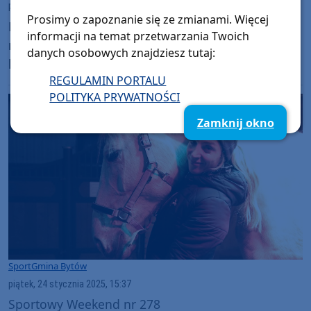
poniedziałek, 17 lutego 2025, 12:09
Prosimy o zapoznanie się ze zmianami. Więcej
Podpalił dom byłej partnerki, gdy ta przed
informacji na temat przetwarzania Twoich
nim uciekła. Agresor zatrzymany przez
danych osobowych znajdziesz tutaj:
bytowskich policjantów
REGULAMIN PORTALU
POLITYKA PRYWATNOŚCI
Zamknij okno
Sport
Gmina Bytów
piątek, 24 stycznia 2025, 15:37
Sportowy Weekend nr 278