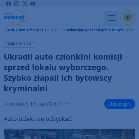
J.a.m. (Just A Minute)
Cory Wong Feat. Chromeo
Wakacyjny weekend pełen muzyki
Weeken
MY
GMINA BYTÓW
Ukradli auto członkini komisji
sprzed lokalu wyborczego.
Szybko złapali ich bytowscy
kryminalni
poniedziałek, 19 maja 2025, 11:57
Udostępnij
Auto udało się odzyskać.