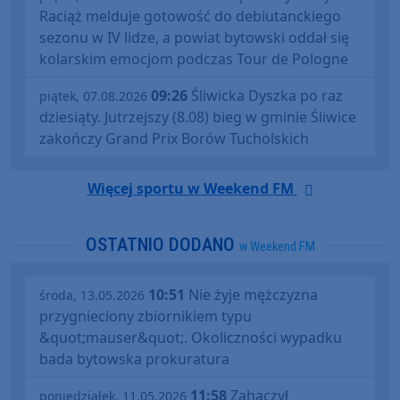
Raciąż melduje gotowość do debiutanckiego
sezonu w IV lidze, a powiat bytowski oddał się
kolarskim emocjom podczas Tour de Pologne
09:26
Śliwicka Dyszka po raz
piątek, 07.08.2026
dziesiąty. Jutrzejszy (8.08) bieg w gminie Śliwice
zakończy Grand Prix Borów Tucholskich
Więcej sportu w Weekend FM
OSTATNIO DODANO
w Weekend FM
10:51
Nie żyje mężczyzna
środa, 13.05.2026
przygnieciony zbiornikiem typu
&quot;mauser&quot;. Okoliczności wypadku
bada bytowska prokuratura
11:58
Zahaczył
poniedziałek, 11.05.2026