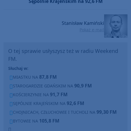
Sępólnie Krajeńskim na 92,6 FM
Stanisław Kamiński
Pokaż e-mail
O tej sprawie usłyszysz też w radiu Weekend
FM.
Słuchaj w:
87,8 FM
MIASTKU NA
90,9 FM
STAROGARDZIE GDAŃSKIM NA
91,7 FM
KOŚCIERZYNIE NA
92,6 FM
SĘPÓLNIE KRAJEŃSKIM NA
99,30 FM
CHOJNICACH, CZŁUCHOWIE I TUCHOLI NA
105,8 FM
BYTOWIE NA