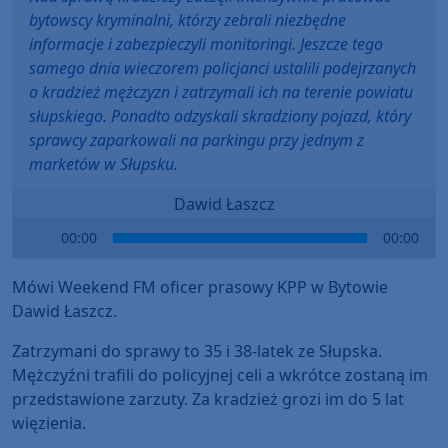
bytowscy kryminalni, którzy zebrali niezbędne
informacje i zabezpieczyli monitoringi. Jeszcze tego
samego dnia wieczorem policjanci ustalili podejrzanych
o kradzież mężczyzn i zatrzymali ich na terenie powiatu
słupskiego. Ponadto odzyskali skradziony pojazd, który
sprawcy zaparkowali na parkingu przy jednym z
marketów w Słupsku.
Dawid Łaszcz
Audio
00:00
00:00
Player
Mówi Weekend FM oficer prasowy KPP w Bytowie
Dawid Łaszcz.
Zatrzymani do sprawy to 35 i 38-latek ze Słupska.
Mężczyźni trafili do policyjnej celi a wkrótce zostaną im
przedstawione zarzuty. Za kradzież grozi im do 5 lat
więzienia.