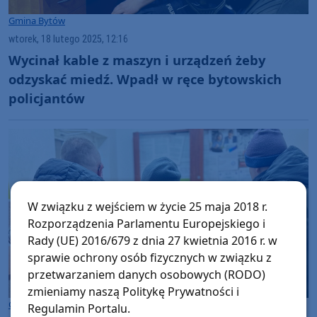
Gmina Bytów
wtorek, 18 lutego 2025, 12:16
Wycinał kable z maszyn i urządzeń żeby
odzyskać miedź. Wpadł w ręce bytowskich
policjantów
W związku z wejściem w życie 25 maja 2018 r.
Rozporządzenia Parlamentu Europejskiego i
Rady (UE) 2016/679 z dnia 27 kwietnia 2016 r. w
sprawie ochrony osób fizycznych w związku z
przetwarzaniem danych osobowych (RODO)
zmieniamy naszą Politykę Prywatności i
Gmina Bytów
Regulamin Portalu.