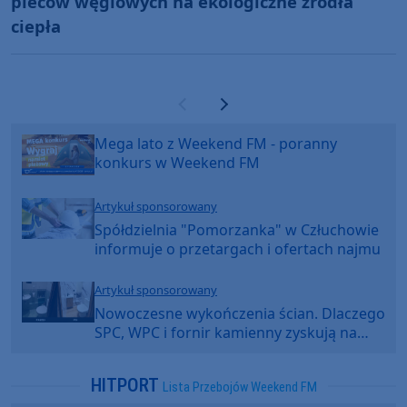
pieców węglowych na ekologiczne źródła
ciepła
Poprzednia strona
Następna strona
Mega lato z Weekend FM - poranny
konkurs w Weekend FM
Artykuł sponsorowany
Spółdzielnia "Pomorzanka" w Człuchowie
informuje o przetargach i ofertach najmu
Artykuł sponsorowany
Nowoczesne wykończenia ścian. Dlaczego
SPC, WPC i fornir kamienny zyskują na
popularności?
HITPORT
Lista Przebojów Weekend FM