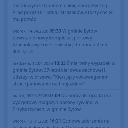
metalowym szlabanem o linię energetyczną.
Prąd poraził 61-latka i strażaków, którzy chcieli
mu pomóc
09:33
W gminie Bytów
wtorek, 14.04.2026
powstanie nowy kompleks sportowy.
Szacunkowy koszt inwestycji to ponad 2 mln
400 tys. zł
10:33
Śmiertelny wypadek w
niedziela, 12.04.2026
gminie Bytów. 37-letni kierowca dachował i
uderzył w drzewo. "Kierujący volkswagenem
stracił panowanie nad pojazdem"
07:09
Do końca listopada ma
piątek, 03.04.2026
być gotowy magazyn obrony cywilnej w
Przyborzycach, w gminie Bytów
16:21
Czołowe zderzenie na
wtorek, 13.01.2026
krajowej dwudziestce w Mokrzynie w gminie