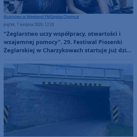
Rozmowy w Weekend FM
Gmina Chojnice
piątek, 7 sierpnia 2026, 12:33
"Żeglarstwo uczy współpracy, otwartości i
wzajemnej pomocy". 29. Festiwal Piosenki
Żeglarskiej w Charzykowach startuje już dziś.
Szanty, gwiazdy i wyjątkowa atmosfera
(ROZMOWA)