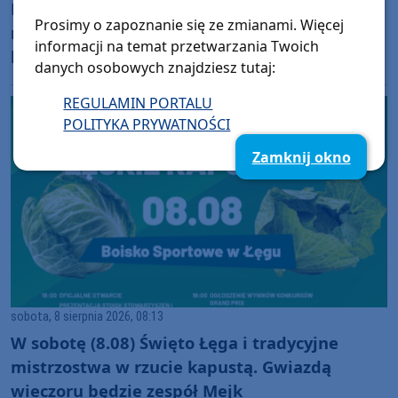
Miasto Człuchów buduje kolejne pięć
Prosimy o zapoznanie się ze zmianami. Więcej
mieszkań socjalnych w miejsce spalonych
informacji na temat przetwarzania Twoich
baraków. Dostaną je osoby z listy
danych osobowych znajdziesz tutaj:
oczekujących
REGULAMIN PORTALU
POLITYKA PRYWATNOŚCI
Zamknij okno
sobota, 8 sierpnia 2026, 08:13
W sobotę (8.08) Święto Łęga i tradycyjne
mistrzostwa w rzucie kapustą. Gwiazdą
wieczoru będzie zespół Mejk