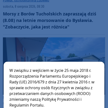
Powiat Tucholski
Gmina Lubiewo
sobota, 8 sierpnia 2026, 08:30
Morsy z Borów Tucholskich zapraszają dziś
(8.08) na letnie morsowanie do Bysławia.
"Zobaczycie, jaka jest różnica"
W związku z wejściem w życie 25 maja 2018 r.
Rozporządzenia Parlamentu Europejskiego i
Rady (UE) 2016/679 z dnia 27 kwietnia 2016 r. w
sprawie ochrony osób fizycznych w związku z
przetwarzaniem danych osobowych (RODO)
Człuchów
zmieniamy naszą Politykę Prywatności i
sobota, 8 sierpnia 2026, 08:21
Regulamin Portalu.