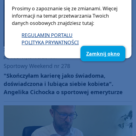
Prosimy o zapoznanie się ze zmianami. Więcej
informacji na temat przetwarzania Twoich
danych osobowych znajdziesz tutaj:
REGULAMIN PORTALU
POLITYKA PRYWATNOŚCI
Sport
Gmina Bytów
Zamknij okno
piątek, 24 stycznia 2025, 15:37
Sportowy Weekend nr 278
"Skończyłam karierę jako świadoma,
doświadczona i lubiąca siebie kobieta".
Angelika Cichocka o sportowej emeryturze