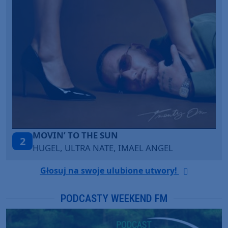
TO THE SUN
LEGENDARY
3
ULTRA NATE, IMAEL ANGEL
KATY PERRY
Głosuj na swoje ulubione utwory!
PODCASTY WEEKEND FM