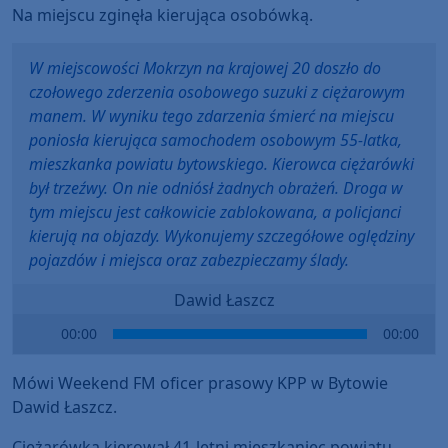
Na miejscu zginęła kierująca osobówką.
W miejscowości Mokrzyn na krajowej 20 doszło do
czołowego zderzenia osobowego suzuki z ciężarowym
manem. W wyniku tego zdarzenia śmierć na miejscu
poniosła kierująca samochodem osobowym 55-latka,
mieszkanka powiatu bytowskiego. Kierowca ciężarówki
był trzeźwy. On nie odniósł żadnych obrażeń. Droga w
tym miejscu jest całkowicie zablokowana, a policjanci
kierują na objazdy. Wykonujemy szczegółowe oględziny
pojazdów i miejsca oraz zabezpieczamy ślady.
Dawid Łaszcz
Audio
00:00
00:00
Player
Mówi Weekend FM oficer prasowy KPP w Bytowie
Dawid Łaszcz.
Ciężarówką kierował 41-letni mieszkaniec powiatu