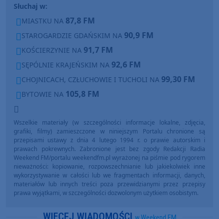
Słuchaj w:
87,8 FM
MIASTKU NA
90,9 FM
STAROGARDZIE GDAŃSKIM NA
91,7 FM
KOŚCIERZYNIE NA
92,6 FM
SĘPÓLNIE KRAJEŃSKIM NA
99,30 FM
CHOJNICACH, CZŁUCHOWIE I TUCHOLI NA
105,8 FM
BYTOWIE NA
Wszelkie materiały (w szczególności informacje lokalne, zdjęcia,
grafiki, filmy) zamieszczone w niniejszym Portalu chronione są
przepisami ustawy z dnia 4 lutego 1994 r. o prawie autorskim i
prawach pokrewnych. Zabronione jest bez zgody Redakcji Radia
Weekend FM/portalu weekendfm.pl wyrażonej na piśmie pod rygorem
nieważności: kopiowanie, rozpowszechnianie lub jakiekolwiek inne
wykorzystywanie w całości lub we fragmentach informacji, danych,
materiałów lub innych treści poza przewidzianymi przez przepisy
prawa wyjątkami, w szczególności dozwolonym użytkiem osobistym.
WIĘCEJ WIADOMOŚCI
w Weekend FM