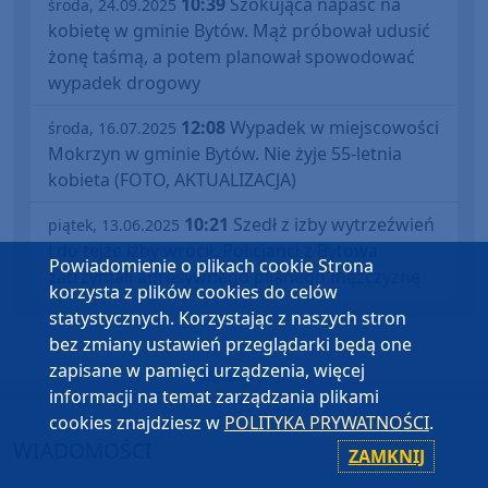
10:39
Szokująca napaść na
środa, 24.09.2025
kobietę w gminie Bytów. Mąż próbował udusić
żonę taśmą, a potem planował spowodować
wypadek drogowy
12:08
Wypadek w miejscowości
środa, 16.07.2025
Mokrzyn w gminie Bytów. Nie żyje 55-letnia
kobieta (FOTO, AKTUALIZACJA)
10:21
Szedł z izby wytrzeźwień
piątek, 13.06.2025
i do tejże izby wrócił. Policjanci z Bytowa
Powiadomienie o plikach cookie Strona
zatrzymali agresywnego pijanego mężczyznę
korzysta z plików cookies do celów
statystycznych. Korzystając z naszych stron
bez zmiany ustawień przeglądarki będą one
zapisane w pamięci urządzenia, więcej
informacji na temat zarządzania plikami
cookies znajdziesz w
POLITYKA PRYWATNOŚCI
.
WIADOMOŚCI
ZAMKNIJ