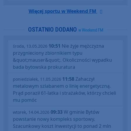
Więcej sportu w Weekend FM
OSTATNIO DODANO
w Weekend FM
10:51
Nie żyje mężczyzna
środa, 13.05.2026
przygnieciony zbiornikiem typu
&quot;mauser&quot;. Okoliczności wypadku
bada bytowska prokuratura
11:58
Zahaczył
poniedziałek, 11.05.2026
metalowym szlabanem o linię energetyczną.
Prąd poraził 61-latka i strażaków, którzy chcieli
mu pomóc
09:33
W gminie Bytów
wtorek, 14.04.2026
powstanie nowy kompleks sportowy.
Szacunkowy koszt inwestycji to ponad 2 mln