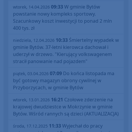
09:33
W gminie Bytów
wtorek, 14.04.2026
powstanie nowy kompleks sportowy.
Szacunkowy koszt inwestycji to ponad 2 mln
400 tys. zł
10:33
Śmiertelny wypadek w
niedziela, 12.04.2026
gminie Bytów. 37-letni kierowca dachował i
uderzył w drzewo. "Kierujący volkswagenem
stracił panowanie nad pojazdem"
07:09
Do końca listopada ma
piątek, 03.04.2026
być gotowy magazyn obrony cywilnej w
Przyborzycach, w gminie Bytów
16:21
Czołowe zderzenie na
wtorek, 13.01.2026
krajowej dwudziestce w Mokrzynie w gminie
Bytów. Wśród rannych są dzieci (AKTUALIZACJA)
11:33
Wyjechał do pracy
środa, 17.12.2025