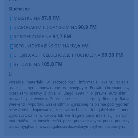
Słuchaj w:
87,8 FM
MIASTKU NA
90,9 FM
STAROGARDZIE GDAŃSKIM NA
91,7 FM
KOŚCIERZYNIE NA
92,6 FM
SĘPÓLNIE KRAJEŃSKIM NA
99,30 FM
CHOJNICACH, CZŁUCHOWIE I TUCHOLI NA
105,8 FM
BYTOWIE NA
Wszelkie materiały (w szczególności informacje lokalne, zdjęcia,
grafiki, filmy) zamieszczone w niniejszym Portalu chronione są
przepisami ustawy z dnia 4 lutego 1994 r. o prawie autorskim i
prawach pokrewnych. Zabronione jest bez zgody Redakcji Radia
Weekend FM/portalu weekendfm.pl wyrażonej na piśmie pod rygorem
nieważności: kopiowanie, rozpowszechnianie lub jakiekolwiek inne
wykorzystywanie w całości lub we fragmentach informacji, danych,
materiałów lub innych treści poza przewidzianymi przez przepisy
prawa wyjątkami, w szczególności dozwolonym użytkiem osobistym.