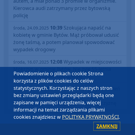
autem, a miał ponad 3 promile w organizmie.
Kierowca audi zatrzymany przez bytowską
policję
10:39
Szokująca napaść na
środa, 24.09.2025
kobietę w gminie Bytów. Mąż próbował udusić
żonę taśmą, a potem planował spowodować
wypadek drogowy
12:08
Wypadek w miejscowości
środa, 16.07.2025
Mokrzyn w gminie Bytów. Nie żyje 55-letnia
Powiadomienie o plikach cookie Strona
kobieta (FOTO, AKTUALIZACJA)
korzysta z plików cookies do celów
statystycznych. Korzystając z naszych stron
10:21
Szedł z izby wytrzeźwień
piątek, 13.06.2025
bez zmiany ustawień przeglądarki będą one
i do tejże izby wrócił. Policjanci z Bytowa
zapisane w pamięci urządzenia, więcej
zatrzymali agresywnego pijanego mężczyznę
informacji na temat zarządzania plikami
cookies znajdziesz w
POLITYKA PRYWATNOŚCI
.
ZAMKNIJ