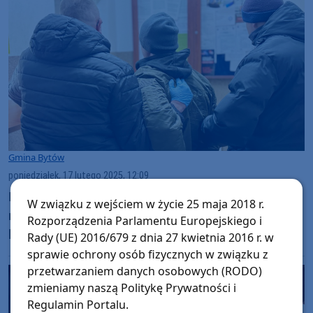
Gmina Bytów
poniedziałek, 17 lutego 2025, 12:09
Podpalił dom byłej partnerki, gdy ta przed
W związku z wejściem w życie 25 maja 2018 r.
nim uciekła. Agresor zatrzymany przez
Rozporządzenia Parlamentu Europejskiego i
bytowskich policjantów
Rady (UE) 2016/679 z dnia 27 kwietnia 2016 r. w
sprawie ochrony osób fizycznych w związku z
przetwarzaniem danych osobowych (RODO)
zmieniamy naszą Politykę Prywatności i
Regulamin Portalu.