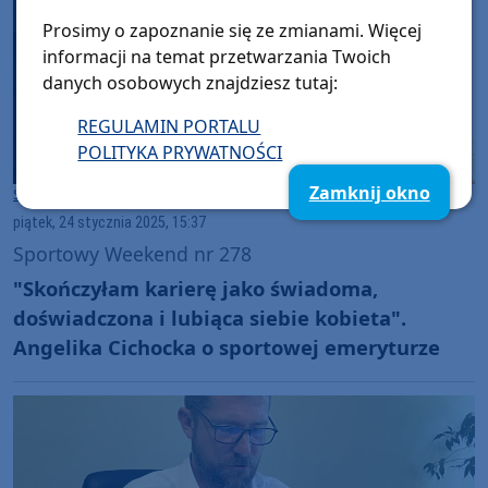
Prosimy o zapoznanie się ze zmianami. Więcej
informacji na temat przetwarzania Twoich
danych osobowych znajdziesz tutaj:
REGULAMIN PORTALU
POLITYKA PRYWATNOŚCI
Zamknij okno
Sport
Gmina Bytów
piątek, 24 stycznia 2025, 15:37
Sportowy Weekend nr 278
"Skończyłam karierę jako świadoma,
doświadczona i lubiąca siebie kobieta".
Angelika Cichocka o sportowej emeryturze