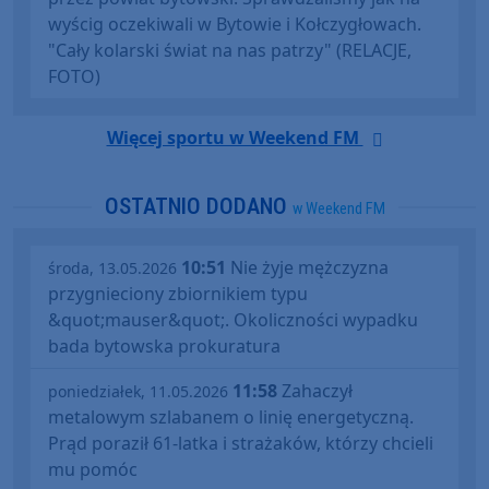
wyścig oczekiwali w Bytowie i Kołczygłowach.
"Cały kolarski świat na nas patrzy" (RELACJE,
FOTO)
Więcej sportu w Weekend FM
OSTATNIO DODANO
w Weekend FM
10:51
Nie żyje mężczyzna
środa, 13.05.2026
przygnieciony zbiornikiem typu
&quot;mauser&quot;. Okoliczności wypadku
bada bytowska prokuratura
11:58
Zahaczył
poniedziałek, 11.05.2026
metalowym szlabanem o linię energetyczną.
Prąd poraził 61-latka i strażaków, którzy chcieli
mu pomóc