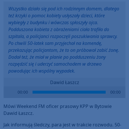
Wszystko działo się pod ich rodzinnym domem, dlatego
też krzyki o pomoc kobiety usłyszały dzieci, które
wybiegły z budynku i wówczas spłoszyły ojca.
Podduszona kobieta z obrażeniami ciała trafiła do
szpitala, a policjanci rozpoczęli poszukiwania sprawcy.
Po chwili 50-latek sam przyjechał na komendę,
przekazując policjantom, że to on próbował zabić żonę.
Dodał też, że miał w planie po podduszeniu żony
rozpędzić się i uderzyć samochodem w drzewo
powodując ich wspólny wypadek.
Dawid Łaszcz
Audio
00:00
00:00
Player
Mówi Weekend FM oficer prasowy KPP w Bytowie
Dawid Łaszcz.
Jak informują śledczy, para jest w trakcie rozwodu. 50-