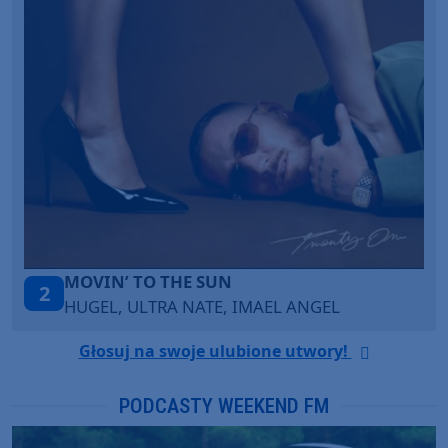
ITEPE ITEDE
3
SANAH
Głosuj na swoje ulubione utwory!
PODCASTY WEEKEND FM