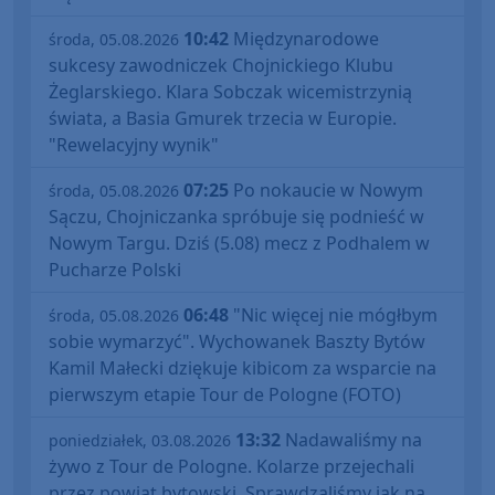
10:42
Międzynarodowe
środa, 05.08.2026
sukcesy zawodniczek Chojnickiego Klubu
Żeglarskiego. Klara Sobczak wicemistrzynią
świata, a Basia Gmurek trzecia w Europie.
"Rewelacyjny wynik"
07:25
Po nokaucie w Nowym
środa, 05.08.2026
Sączu, Chojniczanka spróbuje się podnieść w
Nowym Targu. Dziś (5.08) mecz z Podhalem w
Pucharze Polski
06:48
"Nic więcej nie mógłbym
środa, 05.08.2026
sobie wymarzyć". Wychowanek Baszty Bytów
Kamil Małecki dziękuje kibicom za wsparcie na
pierwszym etapie Tour de Pologne (FOTO)
13:32
Nadawaliśmy na
poniedziałek, 03.08.2026
żywo z Tour de Pologne. Kolarze przejechali
przez powiat bytowski. Sprawdzaliśmy jak na