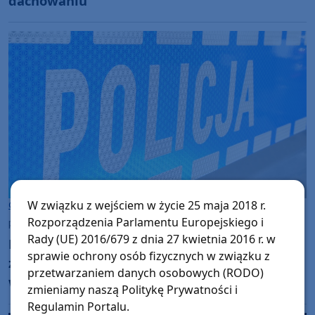
dachowaniu
W związku z wejściem w życie 25 maja 2018 r.
Gmina Studzienice
Rozporządzenia Parlamentu Europejskiego i
poniedziałek, 28 kwietnia 2025, 11:21
Rady (UE) 2016/679 z dnia 27 kwietnia 2016 r. w
Bytowscy policjanci zatrzymali kierowcę z
sprawie ochrony osób fizycznych w związku z
zakazem prowadzenia. Mężczyzna był pod
przetwarzaniem danych osobowych (RODO)
wpływem marihuany
zmieniamy naszą Politykę Prywatności i
Regulamin Portalu.