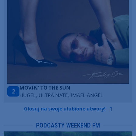
THE SUN
TAŃCZ!
3
A NATE, IMAEL ANGEL
BLETKA
Głosuj na swoje ulubione utwory!
PODCASTY WEEKEND FM