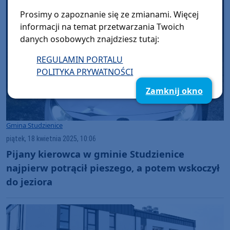
Prosimy o zapoznanie się ze zmianami. Więcej
informacji na temat przetwarzania Twoich
danych osobowych znajdziesz tutaj:
REGULAMIN PORTALU
POLITYKA PRYWATNOŚCI
Zamknij okno
Gmina Studzienice
piątek, 18 kwietnia 2025, 10:06
Pijany kierowca w gminie Studzienice
najpierw potrącił pieszego, a potem wskoczył
do jeziora