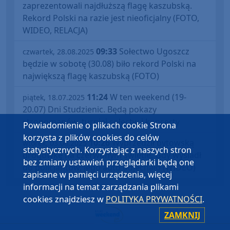
zaprezentowali najdłuższą flagę kaszubską.
Rekord Polski na razie jest nieoficjalny (FOTO,
WIDEO, RELACJA)
09:33
Sołectwo Ugoszcz
czwartek, 28.08.2025
będzie w sobotę (30.08) biło rekord Polski na
największą flagę kaszubską (FOTO)
11:24
W ten weekend (19-
piątek, 18.07.2025
20.07) Dni Studzienic. Będą pokazy
strongmanów, turniej sołectw i koncerty
Powiadomienie o plikach cookie Strona
korzysta z plików cookies do celów
10:26
Wyprzedził bytowską
wtorek, 03.06.2025
statystycznych. Korzystając z naszych stron
drogówkę na czerwonym świetle. Gdy wysiadł
bez zmiany ustawień przeglądarki będą one
do policjantów, jego auto odjechało (WIDEO)
zapisane w pamięci urządzenia, więcej
informacji na temat zarządzania plikami
cookies znajdziesz w
POLITYKA PRYWATNOŚCI
.
ZAMKNIJ