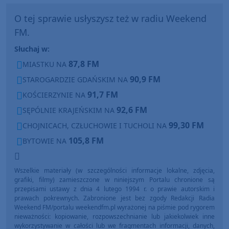
O tej sprawie usłyszysz też w radiu Weekend
FM.
Słuchaj w:
87,8 FM
MIASTKU NA
90,9 FM
STAROGARDZIE GDAŃSKIM NA
91,7 FM
KOŚCIERZYNIE NA
92,6 FM
SĘPÓLNIE KRAJEŃSKIM NA
99,30 FM
CHOJNICACH, CZŁUCHOWIE I TUCHOLI NA
105,8 FM
BYTOWIE NA
Wszelkie materiały (w szczególności informacje lokalne, zdjęcia,
grafiki, filmy) zamieszczone w niniejszym Portalu chronione są
przepisami ustawy z dnia 4 lutego 1994 r. o prawie autorskim i
prawach pokrewnych. Zabronione jest bez zgody Redakcji Radia
Weekend FM/portalu weekendfm.pl wyrażonej na piśmie pod rygorem
nieważności: kopiowanie, rozpowszechnianie lub jakiekolwiek inne
wykorzystywanie w całości lub we fragmentach informacji, danych,