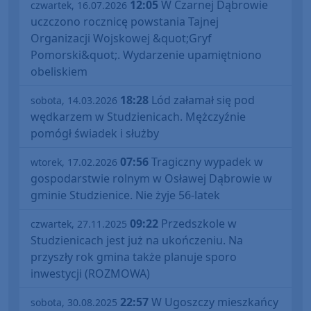
12:05
W Czarnej Dąbrowie
czwartek, 16.07.2026
uczczono rocznicę powstania Tajnej
Organizacji Wojskowej &quot;Gryf
Pomorski&quot;. Wydarzenie upamiętniono
obeliskiem
18:28
Lód załamał się pod
sobota, 14.03.2026
wędkarzem w Studzienicach. Mężczyźnie
pomógł świadek i służby
07:56
Tragiczny wypadek w
wtorek, 17.02.2026
gospodarstwie rolnym w Osławej Dąbrowie w
gminie Studzienice. Nie żyje 56-latek
09:22
Przedszkole w
czwartek, 27.11.2025
Studzienicach jest już na ukończeniu. Na
przyszły rok gmina także planuje sporo
inwestycji (ROZMOWA)
22:57
W Ugoszczy mieszkańcy
sobota, 30.08.2025