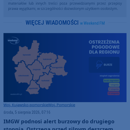
materiałów lub innych treści poza przewidzianymi przez przepisy
prawa wyjątkami, w szczególności dozwolonym użytkiem osobistym.
WIĘCEJ WIADOMOŚCI
w Weekend FM
Woj. Kujawsko-pomorskie
Woj. Pomorskie
środa, 5 sierpnia 2026, 07:16
IMGW podnosi alert burzowy do drugiego
stopnia. Ostrzega przed silnym deszczem,