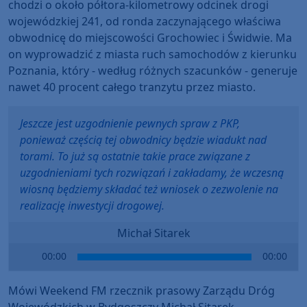
chodzi o około półtora-kilometrowy odcinek drogi
wojewódzkiej 241, od ronda zaczynającego właściwa
obwodnicę do miejscowości Grochowiec i Świdwie. Ma
on wyprowadzić z miasta ruch samochodów z kierunku
Poznania, który - według różnych szacunków - generuje
nawet 40 procent całego tranzytu przez miasto.
Jeszcze jest uzgodnienie pewnych spraw z PKP,
ponieważ częścią tej obwodnicy będzie wiadukt nad
torami. To już są ostatnie takie prace związane z
uzgodnieniami tych rozwiązań i zakładamy, że wczesną
wiosną będziemy składać też wniosek o zezwolenie na
realizację inwestycji drogowej.
Michał Sitarek
Audio
00:00
00:00
Player
Mówi Weekend FM rzecznik prasowy Zarządu Dróg
Wojewódzkich w Bydgoszczy Michał Sitarek.