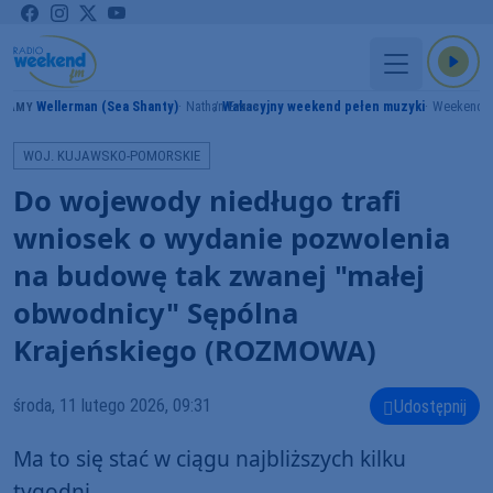
Wellerman (Sea Shanty)
Nathan Evans
Wakacyjny weekend pełen muzyki
Weekend 
RAMY
WOJ. KUJAWSKO-POMORSKIE
Do wojewody niedługo trafi
wniosek o wydanie pozwolenia
na budowę tak zwanej "małej
obwodnicy" Sępólna
Krajeńskiego (ROZMOWA)
środa, 11 lutego 2026, 09:31
Udostępnij
Ma to się stać w ciągu najbliższych kilku
tygodni.