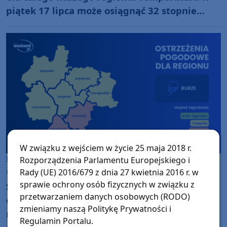
piątek 17 lipca może osiągnąć 32 stopnie
Celsjusza
W związku z wejściem w życie 25 maja 2018 r.
Woj. Kujawsko-pomorskie
Woj. Pomorskie
Rozporządzenia Parlamentu Europejskiego i
Rady (UE) 2016/679 z dnia 27 kwietnia 2016 r. w
wtorek, 30 czerwca 2026, 14:28
sprawie ochrony osób fizycznych w związku z
Silny deszcz i burze. Wydano nowe
przetwarzaniem danych osobowych (RODO)
ostrzeżenia 1. i 2. stopnia dla naszego
zmieniamy naszą Politykę Prywatności i
regionu. Może mocno padać, wiać, lokalnie
Regulamin Portalu.