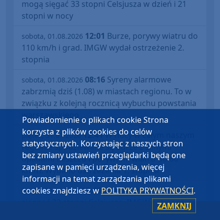
mogą sięgać 33 stopni Celsjusza w dzień i 21
stopni w nocy
12:01
Burze, porywy wiatru do
sobota, 01.08.2026
110 km/h i grad. IMGW wydał ostrzeżenie 2.
stopnia
08:16
Syreny alarmowe
sobota, 01.08.2026
zabrzmią dziś (1.08) w miastach regionu. To w
związku z kolejną rocznicą wybuchu powstania
warszawskiego
Powiadomienie o plikach cookie Strona
korzysta z plików cookies do celów
12:41
W nocy w całym naszym
piątek, 31.07.2026
statystycznych. Korzystając z naszych stron
regionie spodziewane są burze z silnymi
bez zmiany ustawień przeglądarki będą one
opadami deszczu i porywami wiatru do 80
zapisane w pamięci urządzenia, więcej
km/h. Wydano ostrzeżenia 1. stopnia
informacji na temat zarządzania plikami
cookies znajdziesz w
POLITYKA PRYWATNOŚCI
.
13:09
Temperatura może
środa, 29.07.2026
sięgnąć 33 stopni Celsjusza. IMGW ostrzega
ZAMKNIJ
przed upałem: wydano alerty 1. i 2. stopnia