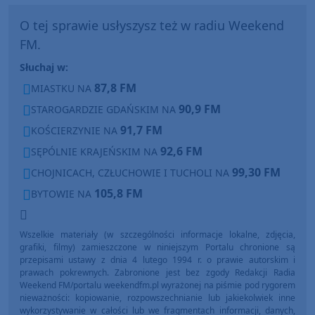
O tej sprawie usłyszysz też w radiu Weekend
FM.
Słuchaj w:
87,8 FM
MIASTKU NA
90,9 FM
STAROGARDZIE GDAŃSKIM NA
91,7 FM
KOŚCIERZYNIE NA
92,6 FM
SĘPÓLNIE KRAJEŃSKIM NA
99,30 FM
CHOJNICACH, CZŁUCHOWIE I TUCHOLI NA
105,8 FM
BYTOWIE NA
Wszelkie materiały (w szczególności informacje lokalne, zdjęcia,
grafiki, filmy) zamieszczone w niniejszym Portalu chronione są
przepisami ustawy z dnia 4 lutego 1994 r. o prawie autorskim i
prawach pokrewnych. Zabronione jest bez zgody Redakcji Radia
Weekend FM/portalu weekendfm.pl wyrażonej na piśmie pod rygorem
nieważności: kopiowanie, rozpowszechnianie lub jakiekolwiek inne
wykorzystywanie w całości lub we fragmentach informacji, danych,