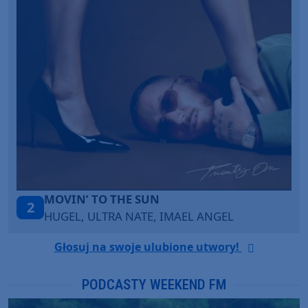
LEGENDARY LOVERS (SAVE ME)
3
EL
KATY PERRY & CHIEF KEEF
Głosuj na swoje ulubione utwory!
PODCASTY WEEKEND FM