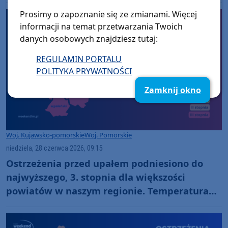
spodziewany jest grad
Prosimy o zapoznanie się ze zmianami. Więcej
informacji na temat przetwarzania Twoich
danych osobowych znajdziesz tutaj:
REGULAMIN PORTALU
POLITYKA PRYWATNOŚCI
Zamknij okno
Woj. Kujawsko-pomorskie
Woj. Pomorskie
niedziela, 28 czerwca 2026, 09:15
Ostrzeżenia przed upałem podniesiono do
najwyższego, 3. stopnia dla większości
powiatów w naszym regionie. Temperatura
może sięgnąć 39 stopni Celsjusza