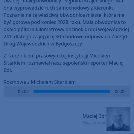
zwanej "małej obwodnicy" Sępólna Krajeńskiego. Ma
ona wyprowadzić ruch samochodowy z kierunku
Poznania na tą właściwą obwodnicę miasta, która ma
być gotowa pod koniec 2028 roku. Mała obwodnica to
około półtora-kilometrowy odcinek drogi wojewódzkiej
241, dlatego za jej projekt i budowę odpowiada Zarząd
Dróg Wojewódzkich w Bydgoszczy.
Z rzecznikiem prasowym tej instytucji Michałem
Sitarkiem rozmawiał nasz sępoleński reporter Maciej
Bór.
Rozmowa z Michałem Sitarkiem
Audio
00:00
00:00
Player
Maciej Bór
Pokaż e-mail