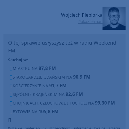
Wojciech Piepiorka
Pokaż e-mail
O tej sprawie usłyszysz też w radiu Weekend
FM.
Słuchaj w:
87,8 FM
MIASTKU NA
90,9 FM
STAROGARDZIE GDAŃSKIM NA
91,7 FM
KOŚCIERZYNIE NA
92,6 FM
SĘPÓLNIE KRAJEŃSKIM NA
99,30 FM
CHOJNICACH, CZŁUCHOWIE I TUCHOLI NA
105,8 FM
BYTOWIE NA
Wszelkie materiały (w szczególności informacje lokalne, zdjęcia,