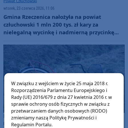
Powiat Człuchowski
wtorek, 23 czerwca 2026, 11:06
Gmina Rzeczenica nałożyła na powiat
człuchowski 1 mln 200 tys. zł kary za
nielegalną wycinkę i nadmierną przycinkę
drzew w Grodzisku
W związku z wejściem w życie 25 maja 2018 r.
Rozporządzenia Parlamentu Europejskiego i
Rady (UE) 2016/679 z dnia 27 kwietnia 2016 r. w
sprawie ochrony osób fizycznych w związku z
przetwarzaniem danych osobowych (RODO)
Powiat Człuchowski
zmieniamy naszą Politykę Prywatności i
piątek, 19 czerwca 2026, 08:20
Regulamin Portalu.