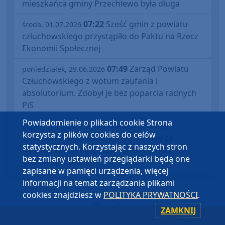
mieszkańca gminy Przechlewo była długa
07:22
Sześć gmin z powiatu
środa, 01.07.2026
człuchowskiego przystąpiło do Paktu na Rzecz
Ekonomii Społecznej
07:49
Zarząd Powiatu
poniedziałek, 29.06.2026
Człuchowskiego z wotum zaufania i
absolutorium. Zdobył je bez poparcia radnych
PiS
Powiadomienie o plikach cookie Strona
07:13
Władze powiatu
piątek, 26.06.2026
korzysta z plików cookies do celów
człuchowskiego odwołają się od kary za
statystycznych. Korzystając z naszych stron
wycinkę i przycinkę drzew w Grodzisku, w
bez zmiany ustawień przeglądarki będą one
gminie Rzeczenica
zapisane w pamięci urządzenia, więcej
informacji na temat zarządzania plikami
cookies znajdziesz w
POLITYKA PRYWATNOŚCI
.
ZAMKNIJ