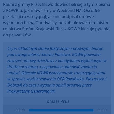
Radni z gminy Przechlewo dowiedzieli się o tym z pisma
z KOWR-u. Jak mówiliśmy w Weekend FM, Ośrodek
przetargi rozstrzygnął, ale nie podpisał umów z
wyłonioną firmą Goodvalley, bo zablokował to minister
rolnictwa Stefan Krajewski. Teraz KOWR kieruje pytania
do prawników.
Czy w aktualnym stanie faktycznym i prawnym, biorąc
pod uwagę interes Skarbu Państwa, KOWR powinien
zawrzeć umowy dzierżawy z kandydatem wyłonionym w
drodze przetargu, czy powinien odmówić zawarcia
umów? Obecnie KOWR wstrzymał się rozstrzygnięciami
w sprawie wydzierżawienia OPR Pawłówko, Płaszczyca i
Dobrzyń do czasu wydania opinii prawnej przez
Prokuratorię Generalną RP.
Tomasz Prus
Audio
00:00
00:00
Player