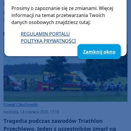
Prawie siedem i pół roku po śmiertelnym
Prosimy o zapoznanie się ze zmianami. Więcej
potrąceniu rowerzystki z gminy Człuchów
informacji na temat przetwarzania Twoich
zapadł wyrok. Mieszkaniec Konina skazany
danych osobowych znajdziesz tutaj:
REGULAMIN PORTALU
POLITYKA PRYWATNOŚCI
Zamknij okno
Powiat Człuchowski
niedziela, 14 czerwca 2026, 17:10
Tragedia podczas zawodów Triathlon
Przechlewo. Jeden z uczestników zmarł na