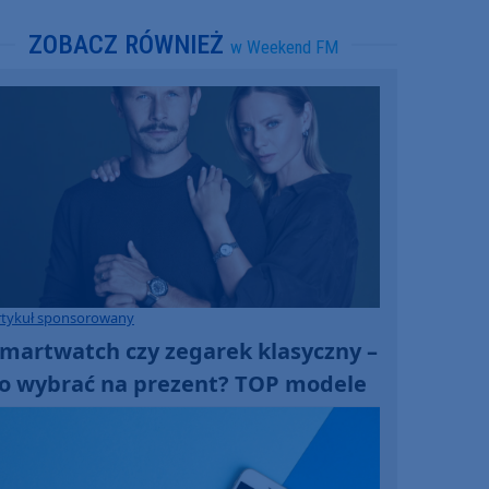
ZOBACZ RÓWNIEŻ
w Weekend FM
rtykuł sponsorowany
martwatch czy zegarek klasyczny –
o wybrać na prezent? TOP modele