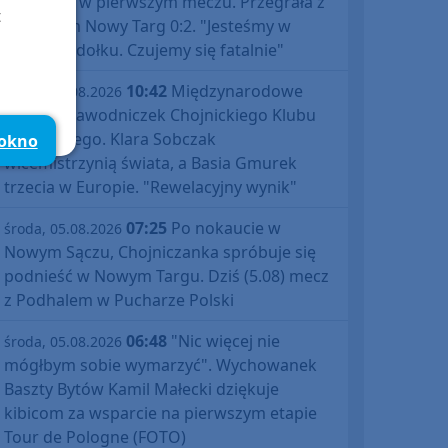
Polski już w pierwszym meczu. Przegrała z
t
Podhalem Nowy Targ 0:2. "Jesteśmy w
totalnym dołku. Czujemy się fatalnie"
10:42
Międzynarodowe
środa, 05.08.2026
sukcesy zawodniczek Chojnickiego Klubu
Żeglarskiego. Klara Sobczak
 okno
wicemistrzynią świata, a Basia Gmurek
trzecia w Europie. "Rewelacyjny wynik"
07:25
Po nokaucie w
środa, 05.08.2026
Nowym Sączu, Chojniczanka spróbuje się
podnieść w Nowym Targu. Dziś (5.08) mecz
z Podhalem w Pucharze Polski
06:48
"Nic więcej nie
środa, 05.08.2026
mógłbym sobie wymarzyć". Wychowanek
Baszty Bytów Kamil Małecki dziękuje
kibicom za wsparcie na pierwszym etapie
Tour de Pologne (FOTO)