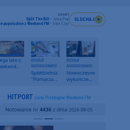
GRAMY
Split The Bill
Anca Pop
SŁUCHAJ
ie popołudnie z Weekend FM
Ewa Czyż
ga lato z
Artykuł
Artykuł
sponsorowany
sponsorowany
eekend
M -
Spółdzielnia
Nowoczesne
oranny
"Pomorzanka"
wykończenia
onkurs w
w
ścian.
eekend
Człuchowie
Dlaczego
HITPORT
Lista Przebojów Weekend FM
M
informuje o
SPC, WPC i
przetargach
fornir
Notowanie nr
4436
z dnia
2026-08-05
i ofertach
kamienny
najmu
zyskują na
popularności?