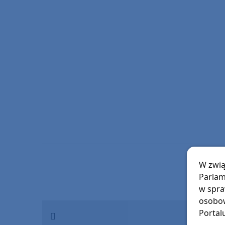
W zwią
Parlam
w spra
osobow
Portal