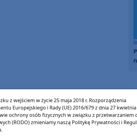
A
P
n
zku z wejściem w życie 25 maja 2018 r. Rozporządzenia
Stanisław Kamiński
entu Europejskiego i Rady (UE) 2016/679 z dnia 27 kwietnia 
Pokaż e-mail
wie ochrony osób fizycznych w związku z przetwarzaniem
ych (RODO) zmieniamy naszą Politykę Prywatności i Regu
u.
O tej sprawie usłyszysz też w radiu Weekend