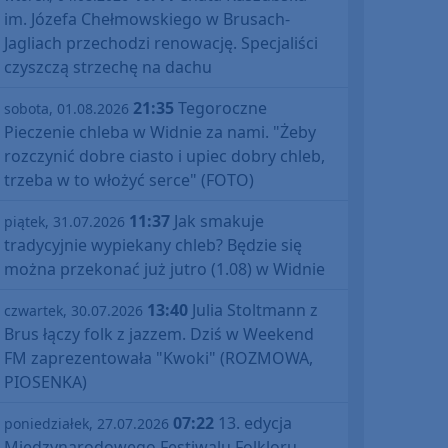
im. Józefa Chełmowskiego w Brusach-
Jagliach przechodzi renowację. Specjaliści
czyszczą strzechę na dachu
21:35
Tegoroczne
sobota, 01.08.2026
Pieczenie chleba w Widnie za nami. "Żeby
rozczynić dobre ciasto i upiec dobry chleb,
trzeba w to włożyć serce" (FOTO)
11:37
Jak smakuje
piątek, 31.07.2026
tradycyjnie wypiekany chleb? Będzie się
można przekonać już jutro (1.08) w Widnie
13:40
Julia Stoltmann z
czwartek, 30.07.2026
Brus łączy folk z jazzem. Dziś w Weekend
FM zaprezentowała "Kwoki" (ROZMOWA,
PIOSENKA)
07:22
13. edycja
poniedziałek, 27.07.2026
Międzynarodowego Festiwalu Folkloru