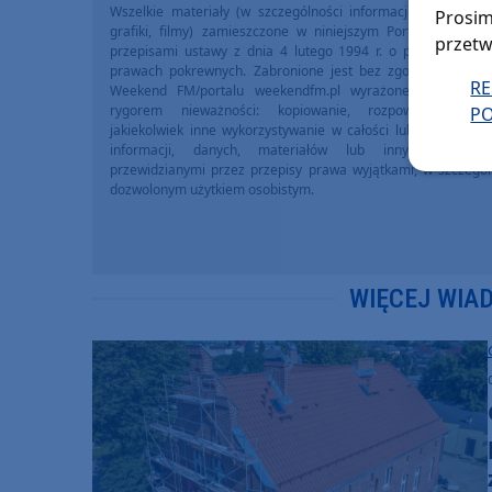
Wszelkie materiały (w szczególności informacje lokalne, zdj
Prosim
grafiki, filmy) zamieszczone w niniejszym Portalu chronio
przetw
przepisami ustawy z dnia 4 lutego 1994 r. o prawie autors
prawach pokrewnych. Zabronione jest bez zgody Redakcji 
R
Weekend FM/portalu weekendfm.pl wyrażonej na piśmi
rygorem nieważności: kopiowanie, rozpowszechniani
PO
jakiekolwiek inne wykorzystywanie w całości lub we fragme
informacji, danych, materiałów lub innych treści 
przewidzianymi przez przepisy prawa wyjątkami, w szczegól
dozwolonym użytkiem osobistym.
WIĘCEJ WIA