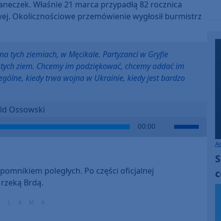
aneczek. Właśnie 21 marca przypadłą 82 rocznica
wej. Okolicznościowe przemówienie wygłosił burmistrz
a tych ziemiach, w Męcikale. Partyzanci w Gryfie
 tych ziem. Chcemy im podziękować, chcemy oddać im
zególne, kiedy trwa wojna w Ukrainie, kiedy jest bardzo
ld Ossowski
Use
00:00
Up/Down
A
Arrow
S
keys
to
 pomnikiem poległych. Po części oficjalnej
c
increase
rzeką Brdą.
or
decrease
volume.