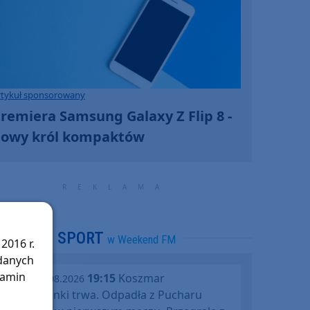
rtykuł sponsorowany
remiera Samsung Galaxy Z Flip 8 -
owy król kompaktów
SPORT
w Weekend FM
2016 r.
 danych
lamin
19:15
Koszmar
środa, 05.08.2026
Chojniczanki trwa. Odpadła z Pucharu