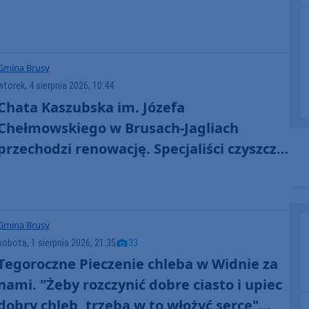
Gmina Brusy
wtorek, 4 sierpnia 2026, 10:44
Chata Kaszubska im. Józefa
Chełmowskiego w Brusach-Jagliach
przechodzi renowację. Specjaliści czyszczą
strzechę na dachu
Gmina Brusy
sobota, 1 sierpnia 2026, 21:35
33
Tegoroczne Pieczenie chleba w Widnie za
nami. "Żeby rozczynić dobre ciasto i upiec
dobry chleb, trzeba w to włożyć serce"