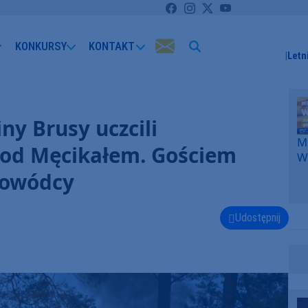
KONKURSY
KONTAKT
Letn
ny Brusy uczcili
Me
pod Męcikałem. Gościem
W
F
dowódcy
p
k
W
Udostępnij
F