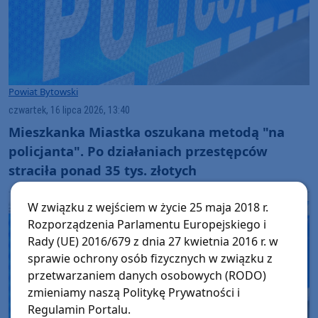
Powiat Bytowski
czwartek, 16 lipca 2026, 13:40
Mieszkanka Miastka oszukana metodą "na
policjanta". Po działaniach przestępców
straciła ponad 35 tys. złotych
W związku z wejściem w życie 25 maja 2018 r.
Rozporządzenia Parlamentu Europejskiego i
Rady (UE) 2016/679 z dnia 27 kwietnia 2016 r. w
sprawie ochrony osób fizycznych w związku z
przetwarzaniem danych osobowych (RODO)
zmieniamy naszą Politykę Prywatności i
Regulamin Portalu.