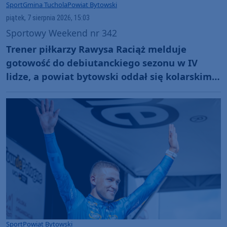
Sport
Gmina Tuchola
Powiat Bytowski
piątek, 7 sierpnia 2026, 15:03
Sportowy Weekend nr 342
Trener piłkarzy Rawysa Raciąż melduje
gotowość do debiutanckiego sezonu w IV
lidze, a powiat bytowski oddał się kolarskim
emocjom podczas Tour de Pologne
Sport
Powiat Bytowski