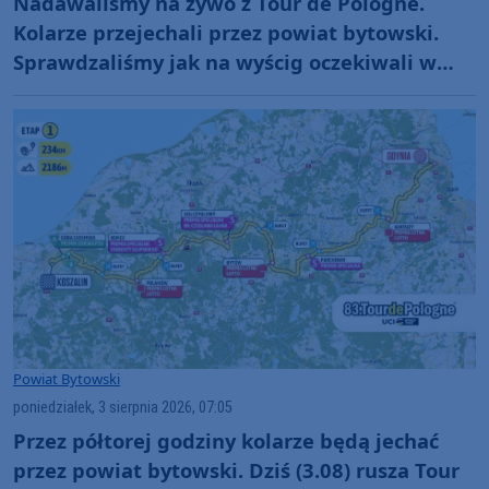
Nadawaliśmy na żywo z Tour de Pologne.
Kolarze przejechali przez powiat bytowski.
Sprawdzaliśmy jak na wyścig oczekiwali w
Bytowie i Kołczygłowach. "Cały kolarski świat
na nas patrzy" (RELACJE, FOTO)
Powiat Bytowski
poniedziałek, 3 sierpnia 2026, 07:05
Przez półtorej godziny kolarze będą jechać
przez powiat bytowski. Dziś (3.08) rusza Tour