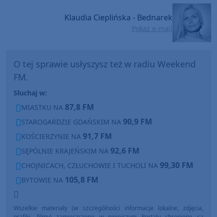
Klaudia Cieplińska - Bednarek
Pokaż e-mail
O tej sprawie usłyszysz też w radiu Weekend
FM.
Słuchaj w:
87,8 FM
MIASTKU NA
90,9 FM
STAROGARDZIE GDAŃSKIM NA
91,7 FM
KOŚCIERZYNIE NA
92,6 FM
SĘPÓLNIE KRAJEŃSKIM NA
99,30 FM
CHOJNICACH, CZŁUCHOWIE I TUCHOLI NA
105,8 FM
BYTOWIE NA
Wszelkie materiały (w szczególności informacje lokalne, zdjęcia,
grafiki, filmy) zamieszczone w niniejszym Portalu chronione są