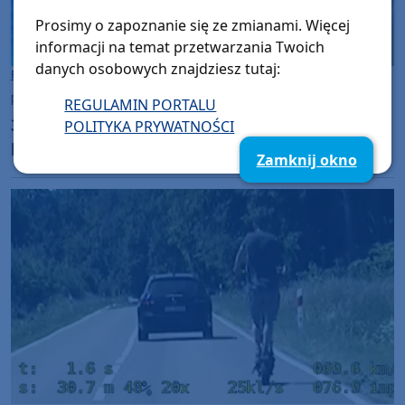
Prosimy o zapoznanie się ze zmianami. Więcej
informacji na temat przetwarzania Twoich
danych osobowych znajdziesz tutaj:
Powiat Bytowski
piątek, 10 lipca 2026, 13:53
REGULAMIN PORTALU
37-latek oszukany metodą "na pracownika
POLITYKA PRYWATNOŚCI
banku". Mężczyzna stracił blisko 60 tys. zł
Zamknij okno