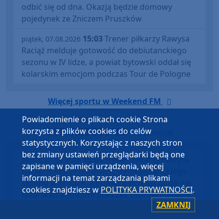
odbić się od dna. Okazją będzie domowy
pojedynek ze Zniczem Pruszków
15:03
Trener piłkarzy Rawysa
piątek, 07.08.2026
Raciąż melduje gotowość do debiutanckiego
sezonu w IV lidze, a powiat bytowski oddał się
kolarskim emocjom podczas Tour de Pologne
Więcej sportu w Weekend FM
Powiadomienie o plikach cookie Strona
korzysta z plików cookies do celów
OSTATNIO DODANO
w Weekend FM
statystycznych. Korzystając z naszych stron
bez zmiany ustawień przeglądarki będą one
15:03
Trener piłkarzy Rawysa
piątek, 07.08.2026
zapisane w pamięci urządzenia, więcej
Raciąż melduje gotowość do debiutanckiego
informacji na temat zarządzania plikami
sezonu w IV lidze, a powiat bytowski oddał się
cookies znajdziesz w
POLITYKA PRYWATNOŚCI
.
kolarskim emocjom podczas Tour de Pologne
ZAMKNIJ
06:48
"Nic więcej nie mógłbym
środa, 05.08.2026