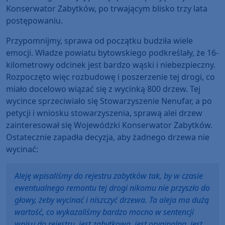
Konserwator Zabytków, po trwającym blisko trzy lata
postępowaniu.
Przypomnijmy, sprawa od początku budziła wiele
emocji. Władze powiatu bytowskiego podkreślały, że 16-
kilometrowy odcinek jest bardzo wąski i niebezpieczny.
Rozpoczęto więc rozbudowę i poszerzenie tej drogi, co
miało docelowo wiązać się z wycinką 800 drzew. Tej
wycince sprzeciwiało się Stowarzyszenie Nenufar, a po
petycji i wniosku stowarzyszenia, sprawą alei drzew
zainteresował się Wojewódzki Konserwator Zabytków.
Ostatecznie zapadła decyzja, aby żadnego drzewa nie
wycinać:
Aleję wpisaliśmy do rejestru zabytków tak, by w czasie
ewentualnego remontu tej drogi nikomu nie przyszło do
głowy, żeby wycinać i niszczyć drzewa. Ta aleja ma dużą
wartość, co wykazaliśmy bardzo mocno w sentencji
wpisu do rejestru, jest zabytkowa, jest oryginalna, jest