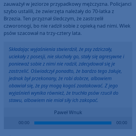
zauważył w jeziorze przypadkowy mężczyzna. Policjanci
szybo ustalili, że zwierzęta należały do 70-latka z
Brzezia. Ten przyznał śledczym, że zastrzelił
czworonogi, bo nie radził sobie z opieką nad nimi. Wiek
psów szacował na trzy-cztery lata.
Składając wyjaśnienia stwierdził, że psy zdziczały,
uciekały z posesji, nie słuchały go, stały się agresywne i
ponieważ sobie z nimi nie radził, zdecydował się je
zastrzelić. Oświadczył ponadto, że bardzo tego żałuje,
jednak był przekonany, że robi dobrze, albowiem
obawiał się, że psy mogą kogoś zaatakować. Z jego
wyjaśnień wynika również, że truchła psów rzucił do
stawu, albowiem nie miał siły ich zakopać.
Paweł Wnuk
Audio
00:00
00:00
Player