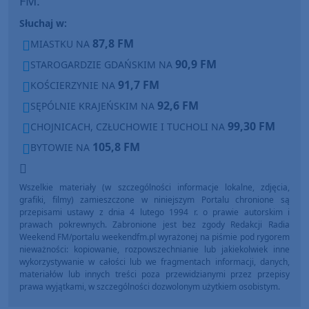
FM.
Słuchaj w:
87,8 FM
MIASTKU NA
90,9 FM
STAROGARDZIE GDAŃSKIM NA
91,7 FM
KOŚCIERZYNIE NA
92,6 FM
SĘPÓLNIE KRAJEŃSKIM NA
99,30 FM
CHOJNICACH, CZŁUCHOWIE I TUCHOLI NA
105,8 FM
BYTOWIE NA
Wszelkie materiały (w szczególności informacje lokalne, zdjęcia,
grafiki, filmy) zamieszczone w niniejszym Portalu chronione są
przepisami ustawy z dnia 4 lutego 1994 r. o prawie autorskim i
prawach pokrewnych. Zabronione jest bez zgody Redakcji Radia
Weekend FM/portalu weekendfm.pl wyrażonej na piśmie pod rygorem
nieważności: kopiowanie, rozpowszechnianie lub jakiekolwiek inne
wykorzystywanie w całości lub we fragmentach informacji, danych,
materiałów lub innych treści poza przewidzianymi przez przepisy
prawa wyjątkami, w szczególności dozwolonym użytkiem osobistym.