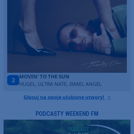
LEGENDARY LOVERS (SAVE ME)
3
KATY PERRY & CHIEF KEEF
Głosuj na swoje ulubione utwory!
PODCASTY WEEKEND FM