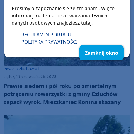
Prosimy o zapoznanie się ze zmianami. Więcej
informacji na temat przetwarzania Twoich
danych osobowych znajdziesz tutaj:
REGULAMIN PORTALU
POLITYKA PRYWATNOŚCI
Zamknij okno
Powiat Człuchowski
piątek, 19 czerwca 2026, 08:20
Prawie siedem i pół roku po śmiertelnym
potrąceniu rowerzystki z gminy Człuchów
zapadł wyrok. Mieszkaniec Konina skazany