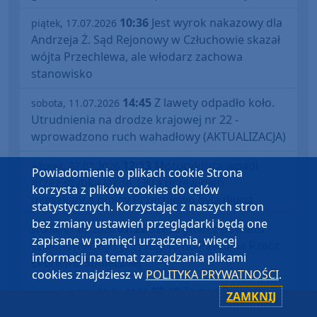
10:36
Jest wyrok nakazowy dla
piątek, 17.07.2026
Andrzeja Ż. Sąd Rejonowy w Człuchowie skazał
wójta Przechlewa, ale włodarz zachowa
stanowisko
14:45
Z lawety odpadło koło.
sobota, 11.07.2026
Utrudnienia na drodze krajowej nr 22 -
wprowadzono ruch wahadłowy (AKTUALIZACJA)
12:13
Motocyklista wpadł
wtorek, 07.07.2026
Powiadomienie o plikach cookie Strona
przez szybką jazdę. Lista przewinień
korzysta z plików cookies do celów
mieszkańca gminy Przechlewo była długa
statystycznych. Korzystając z naszych stron
bez zmiany ustawień przeglądarki będą one
07:22
Sześć gmin z powiatu
środa, 01.07.2026
zapisane w pamięci urządzenia, więcej
człuchowskiego przystąpiło do Paktu na Rzecz
informacji na temat zarządzania plikami
Ekonomii Społecznej
cookies znajdziesz w
POLITYKA PRYWATNOŚCI
.
07:49
Zarząd Powiatu
poniedziałek, 29.06.2026
ZAMKNIJ
Człuchowskiego z wotum zaufania i