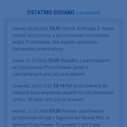
OSTATNIO DODANO
w Weekend FM
13:41
Wyrok Andrzeja Ż. może
wtorek, 04.08.2026
zostać utrzymany, a on zachować stanowisko
wójta Przechlewa. Nie będzie sprzeciwu
bytowskiej prokuratury
13:03
Wpadka z narkotykami
piątek, 31.07.2026
w Człuchowie i Przechlewie. Jeden z
zatrzymanych jest już za kratkami
13:14
Był poszukiwany do
czwartek, 30.07.2026
odbycia kary więzienia, wpadł na człuchowskim
rynku. 35-latek jest już za kratami
07:55
Powiat człuchowski
wtorek, 21.07.2026
przebuduje drogę z Sąpolna do Nowej Wsi, w
gminie Przechlewo. To prawie 5 km trasy