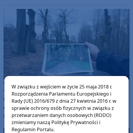
Powiat Człuchowski
W związku z wejściem w życie 25 maja 2018 r.
wtorek, 23 czerwca 2026, 11:06
Rozporządzenia Parlamentu Europejskiego i
Gmina Rzeczenica nałożyła na powiat
Rady (UE) 2016/679 z dnia 27 kwietnia 2016 r. w
człuchowski 1 mln 200 tys. zł kary za
sprawie ochrony osób fizycznych w związku z
nielegalną wycinkę i nadmierną przycinkę
przetwarzaniem danych osobowych (RODO)
zmieniamy naszą Politykę Prywatności i
drzew w Grodzisku
Regulamin Portalu.