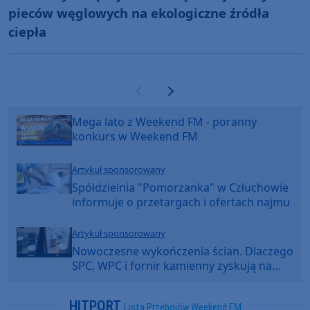
pieców węglowych na ekologiczne źródła
ciepła
Poprzednia strona
Następna strona
Mega lato z Weekend FM - poranny
konkurs w Weekend FM
Artykuł sponsorowany
Spółdzielnia "Pomorzanka" w Człuchowie
informuje o przetargach i ofertach najmu
Artykuł sponsorowany
Nowoczesne wykończenia ścian. Dlaczego
SPC, WPC i fornir kamienny zyskują na
popularności?
HITPORT
Lista Przebojów Weekend FM