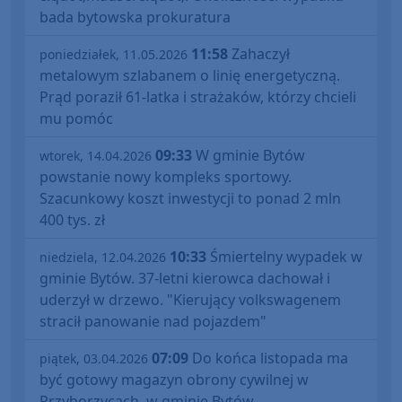
bada bytowska prokuratura
11:58
Zahaczył
poniedziałek, 11.05.2026
metalowym szlabanem o linię energetyczną.
Prąd poraził 61-latka i strażaków, którzy chcieli
mu pomóc
09:33
W gminie Bytów
wtorek, 14.04.2026
powstanie nowy kompleks sportowy.
Szacunkowy koszt inwestycji to ponad 2 mln
400 tys. zł
10:33
Śmiertelny wypadek w
niedziela, 12.04.2026
gminie Bytów. 37-letni kierowca dachował i
uderzył w drzewo. "Kierujący volkswagenem
stracił panowanie nad pojazdem"
07:09
Do końca listopada ma
piątek, 03.04.2026
być gotowy magazyn obrony cywilnej w
Przyborzycach, w gminie Bytów