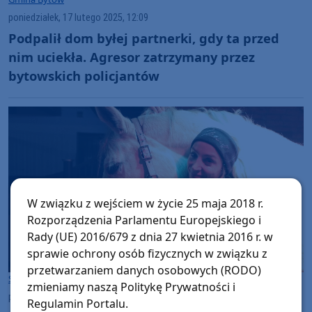
poniedziałek, 17 lutego 2025, 12:09
Podpalił dom byłej partnerki, gdy ta przed
nim uciekła. Agresor zatrzymany przez
bytowskich policjantów
W związku z wejściem w życie 25 maja 2018 r.
Rozporządzenia Parlamentu Europejskiego i
Rady (UE) 2016/679 z dnia 27 kwietnia 2016 r. w
sprawie ochrony osób fizycznych w związku z
przetwarzaniem danych osobowych (RODO)
Sport
Gmina Bytów
zmieniamy naszą Politykę Prywatności i
piątek, 24 stycznia 2025, 15:37
Regulamin Portalu.