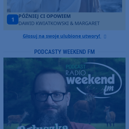
MOVIN’ TO THE SUN
2
HUGEL, ULTRA NATE, IMAEL ANGEL
Głosuj na swoje ulubione utwory!
PODCASTY WEEKEND FM