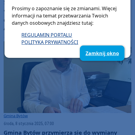
Sportowy Weekend nr 278
Prosimy o zapoznanie się ze zmianami. Więcej
"Skończyłam karierę jako świadoma,
informacji na temat przetwarzania Twoich
doświadczona i lubiąca siebie kobieta".
danych osobowych znajdziesz tutaj:
Angelika Cichocka o sportowej emeryturze
REGULAMIN PORTALU
POLITYKA PRYWATNOŚCI
Zamknij okno
Gmina Bytów
środa, 8 stycznia 2025, 07:00
Gmina Bytów przymierza się do wymiany