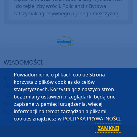
i do tejże izby wrócił. Policjanci z Bytowa
zatrzymali agresywnego pijanego mężczyznę
WIADOMOŚCI
Powiadomienie o plikach cookie Strona
BYTÓW
korzysta z plików cookies do celów
CHOJNICE
statystycznych. Korzystając z naszych stron
CZŁUCHÓW
bez zmiany ustawień przeglądarki będą one
KOŚCIERZYNA
zapisane w pamięci urządzenia, więcej
informacji na temat zarządzania plikami
SĘPÓLNO KRAJEŃSKIE
cookies znajdziesz w
POLITYKA PRYWATNOŚCI
.
STAROGARD GDAŃSKI
ZAMKNIJ
TUCHOLA