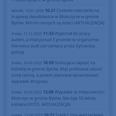
16:21
Czołowe zderzenie na
wtorek, 13.01.2026
krajowej dwudziestce w Mokrzynie w gminie
Bytów. Wśród rannych są dzieci (AKTUALIZACJA)
11:33
Wyjechał do pracy
środa, 17.12.2025
autem, a miał ponad 3 promile w organizmie.
Kierowca audi zatrzymany przez bytowską
policję
10:39
Szokująca napaść na
środa, 24.09.2025
kobietę w gminie Bytów. Mąż próbował udusić
żonę taśmą, a potem planował spowodować
wypadek drogowy
12:08
Wypadek w miejscowości
środa, 16.07.2025
Mokrzyn w gminie Bytów. Nie żyje 55-letnia
kobieta (FOTO, AKTUALIZACJA)
10:21
Szedł z izby wytrzeźwień
piątek, 13.06.2025