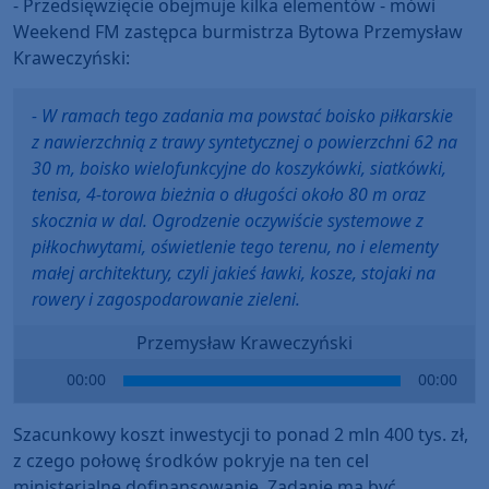
- Przedsięwzięcie obejmuje kilka elementów - mówi
Weekend FM zastępca burmistrza Bytowa Przemysław
Kraweczyński:
- W ramach tego zadania ma powstać boisko piłkarskie
z nawierzchnią z trawy syntetycznej o powierzchni 62 na
30 m, boisko wielofunkcyjne do koszykówki, siatkówki,
tenisa, 4-torowa bieżnia o długości około 80 m oraz
skocznia w dal. Ogrodzenie oczywiście systemowe z
piłkochwytami, oświetlenie tego terenu, no i elementy
małej architektury, czyli jakieś ławki, kosze, stojaki na
rowery i zagospodarowanie zieleni.
Przemysław Kraweczyński
Audio
00:00
00:00
Player
Szacunkowy koszt inwestycji to ponad 2 mln 400 tys. zł,
z czego połowę środków pokryje na ten cel
ministerialne dofinansowanie. Zadanie ma być