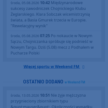
10:42
Międzynarodowe
środa, 05.08.2026
sukcesy zawodniczek Chojnickiego Klubu
Żeglarskiego. Klara Sobczak wicemistrzynią
świata, a Basia Gmurek trzecia w Europie.
"Rewelacyjny wynik"
07:25
Po nokaucie w Nowym
środa, 05.08.2026
Sączu, Chojniczanka spróbuje się podnieść w
Nowym Targu. Dziś (5.08) mecz z Podhalem w
Pucharze Polski
Więcej sportu w Weekend FM
OSTATNIO DODANO
w Weekend FM
10:51
Nie żyje mężczyzna
środa, 13.05.2026
przygnieciony zbiornikiem typu
&quot;mauser&quot;. Okoliczności wypadku