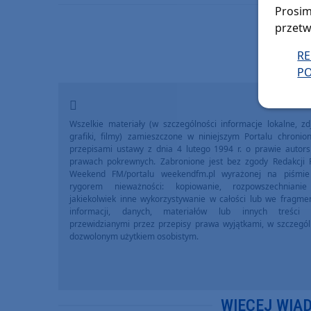
Prosim
przetw
R
PO
Wszelkie materiały (w szczególności informacje lokalne, zdj
grafiki, filmy) zamieszczone w niniejszym Portalu chronio
przepisami ustawy z dnia 4 lutego 1994 r. o prawie autors
prawach pokrewnych. Zabronione jest bez zgody Redakcji 
Weekend FM/portalu weekendfm.pl wyrażonej na piśmi
rygorem nieważności: kopiowanie, rozpowszechniani
jakiekolwiek inne wykorzystywanie w całości lub we fragme
informacji, danych, materiałów lub innych treści 
przewidzianymi przez przepisy prawa wyjątkami, w szczegól
dozwolonym użytkiem osobistym.
WIĘCEJ WIA