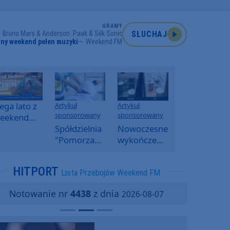
GRAMY
Bruno Mars & Anderson. Paak & Silk Sonic
SŁUCHAJ
ny weekend pełen muzyki
Weekend FM
ga lato z
Artykuł
Artykuł
sponsorowany
sponsorowany
eekend
M -
Spółdzielnia
Nowoczesne
oranny
"Pomorzanka"
wykończenia
onkurs w
w
ścian.
eekend
Człuchowie
Dlaczego
HITPORT
Lista Przebojów Weekend FM
M
informuje o
SPC, WPC i
przetargach
fornir
Notowanie nr
4438
z dnia
2026-08-07
i ofertach
kamienny
najmu
zyskują na
popularności?