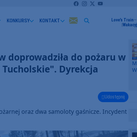
KONKURSY
KONTAKT
Love's Train
Wakacyj
ów doprowadziła do pożaru w
Me
Tucholskie". Dyrekcja
W
F
p
k
W
Udostępnij
F
ożarnej oraz dwa samoloty gaśnicze. Incydent