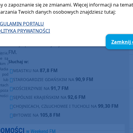
y o zapoznanie się ze zmianami. Więcej informacji na tema
arzania Twoich danych osobowych znajdziesz tutaj:
Stanisław Kamiński
Pokaż e-mail
EGULAMIN PORTALU
LITYKA PRYWATNOŚCI
Zamknij
O tej sprawie usłyszysz też w radiu Weekend
FM.
ęcia,
ne są
Słuchaj w:
kim i
Radia
87,8 FM
MIASTKU NA
e pod
90,9 FM
STAROGARDZIE GDAŃSKIM NA
e lub
ntach
91,7 FM
KOŚCIERZYNIE NA
poza
ności
92,6 FM
SĘPÓLNIE KRAJEŃSKIM NA
99,30 FM
CHOJNICACH, CZŁUCHOWIE I TUCHOLI NA
105,8 FM
BYTOWIE NA
DOMOŚCI
w Weekend FM