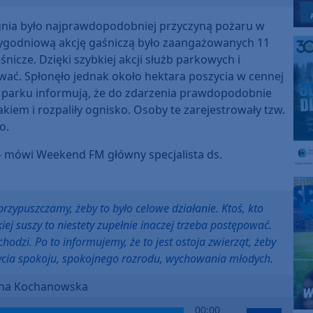
gnia było najprawdopodobniej przyczyną pożaru w
ygodniową akcję gaśniczą było zaangażowanych 11
icze. Dzięki szybkiej akcji służb parkowych i
ać. Spłonęło jednak około hektara poszycia w cennej
cy parku informują, że do zdarzenia prawdopodobnie
lakiem i rozpaliły ognisko. Osoby te zarejestrowały tzw.
o.
 - mówi Weekend FM główny specjalista ds.
rzypuszczamy, żeby to było celowe działanie. Ktoś, kto
iej suszy to niestety zupełnie inaczej trzeba postępować.
chodzi. Po to informujemy, że to jest ostoja zwierząt, żeby
ycia spokoju, spokojnego rozrodu, wychowania młodych.
na Kochanowska
Use
00:00