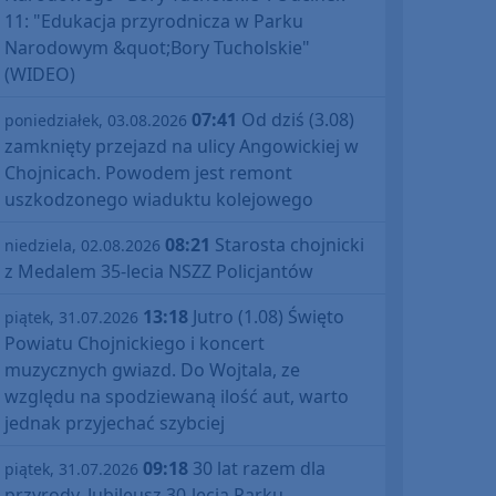
11: "Edukacja przyrodnicza w Parku
Narodowym &quot;Bory Tucholskie"
(WIDEO)
07:41
Od dziś (3.08)
poniedziałek, 03.08.2026
zamknięty przejazd na ulicy Angowickiej w
Chojnicach. Powodem jest remont
uszkodzonego wiaduktu kolejowego
08:21
Starosta chojnicki
niedziela, 02.08.2026
z Medalem 35-lecia NSZZ Policjantów
13:18
Jutro (1.08) Święto
piątek, 31.07.2026
Powiatu Chojnickiego i koncert
muzycznych gwiazd. Do Wojtala, ze
względu na spodziewaną ilość aut, warto
jednak przyjechać szybciej
09:18
30 lat razem dla
piątek, 31.07.2026
przyrody. Jubileusz 30-lecia Parku