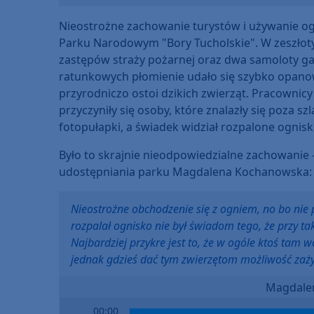
Nieostrożne zachowanie turystów i używanie o
Parku Narodowym "Bory Tucholskie". W zeszłot
zastępów straży pożarnej oraz dwa samoloty gaśn
ratunkowych płomienie udało się szybko opanow
przyrodniczo ostoi dzikich zwierząt. Pracowni
przyczyniły się osoby, które znalazły się poza sz
fotopułapki, a świadek widział rozpalone ognisk
Było to skrajnie nieodpowiedzialne zachowanie
udostępniania parku Magdalena Kochanowska:
Nieostrożne obchodzenie się z ogniem, no bo nie p
rozpalał ognisko nie był świadom tego, że przy tak
Najbardziej przykre jest to, że w ogóle ktoś tam w
jednak gdzieś dać tym zwierzętom możliwość zaż
Magdale
Audio
00:00