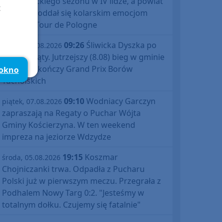
debiutanckiego sezonu w IV lidze, a powiat
t
bytowski oddał się kolarskim emocjom
podczas Tour de Pologne
09:26
Śliwicka Dyszka po
piątek, 07.08.2026
raz dziesiąty. Jutrzejszy (8.08) bieg w gminie
Śliwice zakończy Grand Prix Borów
 okno
Tucholskich
09:10
Wodniacy Garczyn
piątek, 07.08.2026
zapraszają na Regaty o Puchar Wójta
Gminy Kościerzyna. W ten weekend
impreza na jeziorze Wdzydze
19:15
Koszmar
środa, 05.08.2026
Chojniczanki trwa. Odpadła z Pucharu
Polski już w pierwszym meczu. Przegrała z
Podhalem Nowy Targ 0:2. "Jesteśmy w
totalnym dołku. Czujemy się fatalnie"