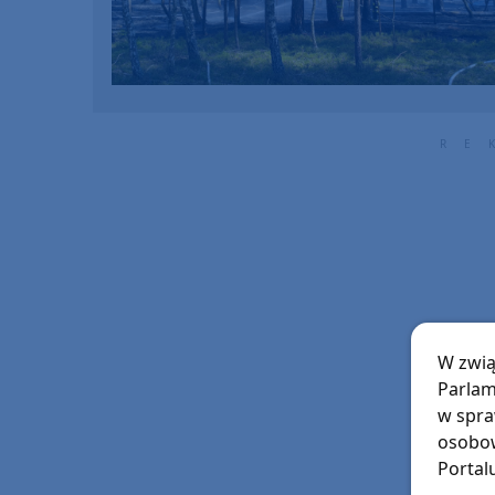
W zwią
Parlam
w spra
osobow
Portal