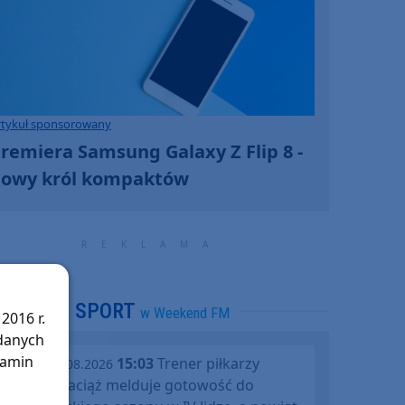
rtykuł sponsorowany
remiera Samsung Galaxy Z Flip 8 -
owy król kompaktów
SPORT
w Weekend FM
2016 r.
 danych
lamin
15:03
Trener piłkarzy
piątek, 07.08.2026
Rawysa Raciąż melduje gotowość do