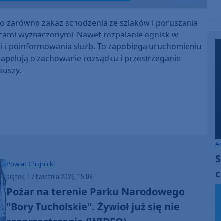
Up/Down
Arrow
 zarówno zakaz schodzenia ze szlaków i poruszania
keys
ejscami wyznaczonymi. Nawet rozpalanie ognisk w
to
 i poinformowania służb. To zapobiega uruchomieniu
increase
 apelują o zachowanie rozsądku i przestrzeganie
or
suszy.
decrease
volume.
A
S
Powiat Chojnicki
c
piątek, 17 kwietnia 2026, 15:08
Pożar na terenie Parku Narodowego
"Bory Tucholskie". Żywioł już się nie