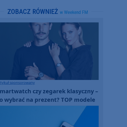
ZOBACZ RÓWNIEŻ
w Weekend FM
rtykuł sponsorowany
martwatch czy zegarek klasyczny –
o wybrać na prezent? TOP modele