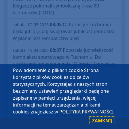
Biegacze pokonali symboliczną trasę 80
kilometrów (FOTO)
08:05
Ochotnicy z Tuchomia
sobota, 02.05.2026
będą jutro (3.05) świętować jubileusz jednostki.
W planie jest symboliczny bieg
08:07
Powstała już większość
sobota, 18.04.2026
kompleksu sportowego w Tuchomiu. Do
ukończenia pozostaje hala "Olimpia" i mniejsza
Powiadomienie o plikach cookie Strona
infrastruktura
korzysta z plików cookies do celów
09:13
Nie będzie
czwartek, 16.04.2026
statystycznych. Korzystając z naszych stron
odtworzenia jeziora Orlicko w Tuchomiu.
bez zmiany ustawień przeglądarki będą one
Gmina straciła ponad 3 mln zł unijnego
zapisane w pamięci urządzenia, więcej
dofinansowania
informacji na temat zarządzania plikami
cookies znajdziesz w
POLITYKA PRYWATNOŚCI
.
08:10
Trwa zbiórka na
niedziela, 15.03.2026
ZAMKNIJ
proporzec Młodzieżowej Drużyny Pożarniczej
w Tuchomiu. To akcja na 80-lecie miejscowej