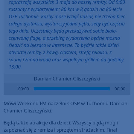
zapraszają wszystkich 3 maja do naszej remizy. Od 9:00
ruszamy z wydarzeniem: 80 km w 8 godzin na 80-lecie
OSP Tuchomie. Każdy może wziąć udział, nie trzeba biec
całego dystansu, wystarczy jedna pętla, żeby być częścią
tego dnia. Uczestnicy będą przekazywać sobie biało-
czerwoną flagę, a przebieg wydarzenia będzie można
śledzić na bieżąco w internecie. To będzie także dzień
otwartej remizy, z kawą, ciastem, strefą relaksu, z
sauną i zimną wodą oraz wspólnym grillem od godziny
13:00.
Damian Chamier Gliszczyński
Audio
00:00
00:00
Player
Mówi Weekend FM naczelnik OSP w Tuchomiu Damian
Chamier Gliszczyński.
Będą także atrakcje dla dzieci. Wszyscy będą mogli
zapoznać się z remiza i sprzętem strażackim. Finał