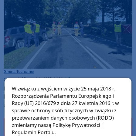
Gmina Tuchomie
czwartek, 25 września 2025, 14:36
5
Kolejny tragiczny wypadek w powiecie
W związku z wejściem w życie 25 maja 2018 r.
Rozporządzenia Parlamentu Europejskiego i
bytowskim. W czołowym zderzeniu osobówek
Rady (UE) 2016/679 z dnia 27 kwietnia 2016 r. w
zginął 25-latek (FOTO, AKTUALIZACJA)
sprawie ochrony osób fizycznych w związku z
przetwarzaniem danych osobowych (RODO)
zmieniamy naszą Politykę Prywatności i
Regulamin Portalu.