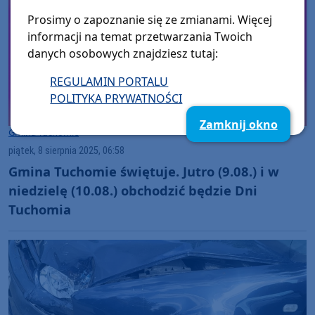
Prosimy o zapoznanie się ze zmianami. Więcej
informacji na temat przetwarzania Twoich
danych osobowych znajdziesz tutaj:
REGULAMIN PORTALU
POLITYKA PRYWATNOŚCI
Zamknij okno
Gmina Tuchomie
piątek, 8 sierpnia 2025, 06:58
Gmina Tuchomie świętuje. Jutro (9.08.) i w
niedzielę (10.08.) obchodzić będzie Dni
Tuchomia