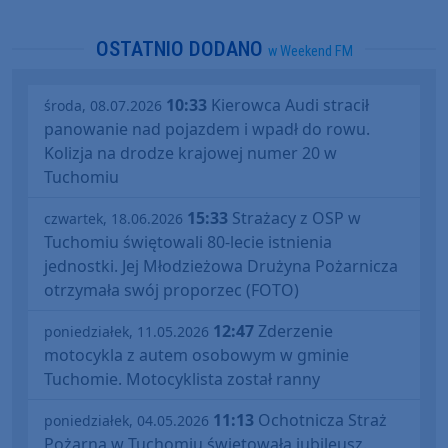
OSTATNIO DODANO
w Weekend FM
10:33
Kierowca Audi stracił
środa, 08.07.2026
panowanie nad pojazdem i wpadł do rowu.
Kolizja na drodze krajowej numer 20 w
Tuchomiu
15:33
Strażacy z OSP w
czwartek, 18.06.2026
Tuchomiu świętowali 80-lecie istnienia
jednostki. Jej Młodzieżowa Drużyna Pożarnicza
otrzymała swój proporzec (FOTO)
12:47
Zderzenie
poniedziałek, 11.05.2026
motocykla z autem osobowym w gminie
Tuchomie. Motocyklista został ranny
11:13
Ochotnicza Straż
poniedziałek, 04.05.2026
Pożarna w Tuchomiu świętowała jubileusz.