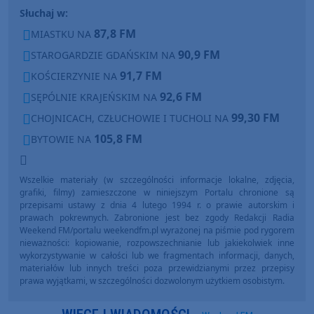
Słuchaj w:
87,8 FM
MIASTKU NA
90,9 FM
STAROGARDZIE GDAŃSKIM NA
91,7 FM
KOŚCIERZYNIE NA
92,6 FM
SĘPÓLNIE KRAJEŃSKIM NA
99,30 FM
CHOJNICACH, CZŁUCHOWIE I TUCHOLI NA
105,8 FM
BYTOWIE NA
Wszelkie materiały (w szczególności informacje lokalne, zdjęcia,
grafiki, filmy) zamieszczone w niniejszym Portalu chronione są
przepisami ustawy z dnia 4 lutego 1994 r. o prawie autorskim i
prawach pokrewnych. Zabronione jest bez zgody Redakcji Radia
Weekend FM/portalu weekendfm.pl wyrażonej na piśmie pod rygorem
nieważności: kopiowanie, rozpowszechnianie lub jakiekolwiek inne
wykorzystywanie w całości lub we fragmentach informacji, danych,
materiałów lub innych treści poza przewidzianymi przez przepisy
prawa wyjątkami, w szczególności dozwolonym użytkiem osobistym.