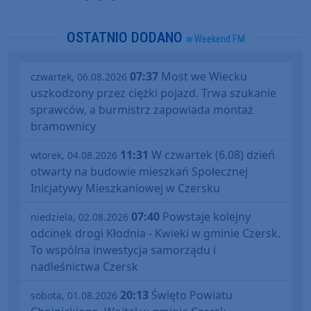
OSTATNIO DODANO
w Weekend FM
07:37
Most we Wiecku
czwartek, 06.08.2026
uszkodzony przez ciężki pojazd. Trwa szukanie
sprawców, a burmistrz zapowiada montaż
bramownicy
11:31
W czwartek (6.08) dzień
wtorek, 04.08.2026
otwarty na budowie mieszkań Społecznej
Inicjatywy Mieszkaniowej w Czersku
07:40
Powstaje kolejny
niedziela, 02.08.2026
odcinek drogi Kłodnia - Kwieki w gminie Czersk.
To wspólna inwestycja samorządu i
nadleśnictwa Czersk
20:13
Święto Powiatu
sobota, 01.08.2026