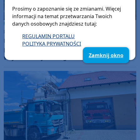
Prosimy o zapoznanie się ze zmianami. Więcej
informacji na temat przetwarzania Twoich
Gmina Czersk
danych osobowych znajdziesz tutaj:
piątek, 10 lipca 2026, 19:05
REGULAMIN PORTALU
Młody kierowca Hyundaia nie zapanował nad
POLITYKA PRYWATNOŚCI
pojazdem. Dachowanie na drodze
Zamknij okno
wojewódzkiej 237 w gminie Czersk