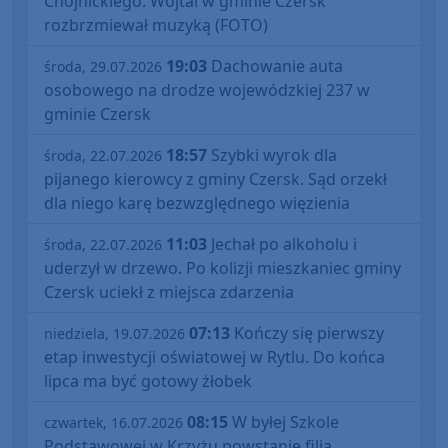
Chojnickiego. Wojtal w gminie Czersk
rozbrzmiewał muzyką (FOTO)
19:03
Dachowanie auta
środa, 29.07.2026
osobowego na drodze wojewódzkiej 237 w
gminie Czersk
18:57
Szybki wyrok dla
środa, 22.07.2026
pijanego kierowcy z gminy Czersk. Sąd orzekł
dla niego karę bezwzględnego więzienia
11:03
Jechał po alkoholu i
środa, 22.07.2026
uderzył w drzewo. Po kolizji mieszkaniec gminy
Czersk uciekł z miejsca zdarzenia
07:13
Kończy się pierwszy
niedziela, 19.07.2026
etap inwestycji oświatowej w Rytlu. Do końca
lipca ma być gotowy żłobek
08:15
W byłej Szkole
czwartek, 16.07.2026
Podstawowej w Krzyżu powstanie filia