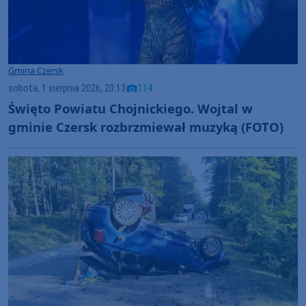
Gmina Czersk
sobota, 1 sierpnia 2026, 20:13
114
Święto Powiatu Chojnickiego. Wojtal w
gminie Czersk rozbrzmiewał muzyką (FOTO)