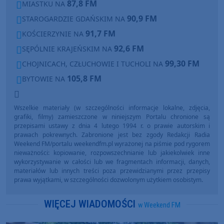
87,8 FM
MIASTKU NA
90,9 FM
STAROGARDZIE GDAŃSKIM NA
91,7 FM
KOŚCIERZYNIE NA
92,6 FM
SĘPÓLNIE KRAJEŃSKIM NA
99,30 FM
CHOJNICACH, CZŁUCHOWIE I TUCHOLI NA
105,8 FM
BYTOWIE NA
Wszelkie materiały (w szczególności informacje lokalne, zdjęcia,
grafiki, filmy) zamieszczone w niniejszym Portalu chronione są
przepisami ustawy z dnia 4 lutego 1994 r. o prawie autorskim i
prawach pokrewnych. Zabronione jest bez zgody Redakcji Radia
Weekend FM/portalu weekendfm.pl wyrażonej na piśmie pod rygorem
nieważności: kopiowanie, rozpowszechnianie lub jakiekolwiek inne
wykorzystywanie w całości lub we fragmentach informacji, danych,
materiałów lub innych treści poza przewidzianymi przez przepisy
prawa wyjątkami, w szczególności dozwolonym użytkiem osobistym.
WIĘCEJ WIADOMOŚCI
w Weekend FM