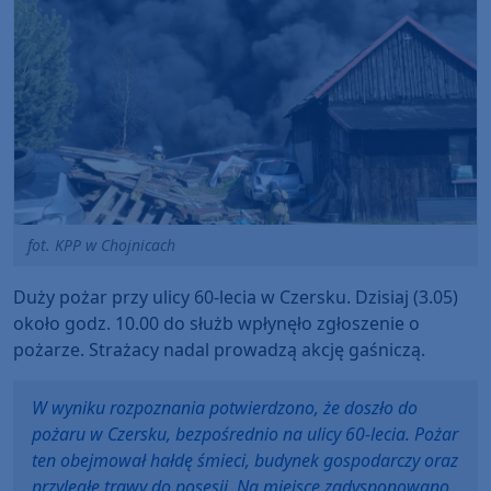
fot. KPP w Chojnicach
Duży pożar przy ulicy 60-lecia w Czersku. Dzisiaj (3.05)
około godz. 10.00 do służb wpłynęło zgłoszenie o
pożarze. Strażacy nadal prowadzą akcję gaśniczą.
W wyniku rozpoznania potwierdzono, że doszło do
pożaru w Czersku, bezpośrednio na ulicy 60-lecia. Pożar
ten obejmował hałdę śmieci, budynek gospodarczy oraz
przyległe trawy do posesji. Na miejsce zadysponowano