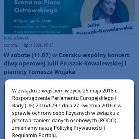
Gmina Czersk
sobota, 11 lipca 2026, 08:15
W sobotę (11.07) w Czersku wspólny koncert
diwy operowej Julii Pruszak-Kowalewskiej i
pianisty Tomasza Wojaka
W związku z wejściem w życie 25 maja 2018 r.
Rozporządzenia Parlamentu Europejskiego i
Rady (UE) 2016/679 z dnia 27 kwietnia 2016 r. w
sprawie ochrony osób fizycznych w związku z
przetwarzaniem danych osobowych (RODO)
zmieniamy naszą Politykę Prywatności i
Regulamin Portalu.