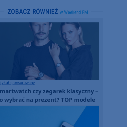
ZOBACZ RÓWNIEŻ
w Weekend FM
rtykuł sponsorowany
martwatch czy zegarek klasyczny –
o wybrać na prezent? TOP modele