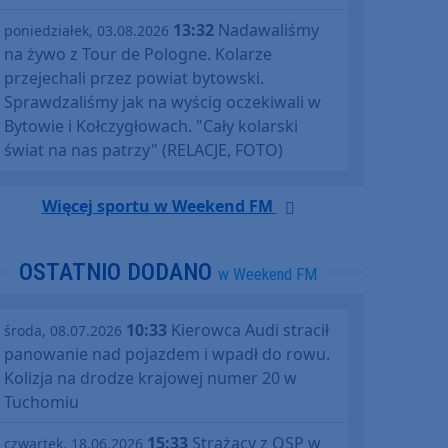
13:32
Nadawaliśmy
poniedziałek, 03.08.2026
na żywo z Tour de Pologne. Kolarze
przejechali przez powiat bytowski.
Sprawdzaliśmy jak na wyścig oczekiwali w
Bytowie i Kołczygłowach. "Cały kolarski
świat na nas patrzy" (RELACJE, FOTO)
Więcej sportu w Weekend FM
OSTATNIO DODANO
w Weekend FM
10:33
Kierowca Audi stracił
środa, 08.07.2026
panowanie nad pojazdem i wpadł do rowu.
Kolizja na drodze krajowej numer 20 w
Tuchomiu
15:33
Strażacy z OSP w
czwartek, 18.06.2026