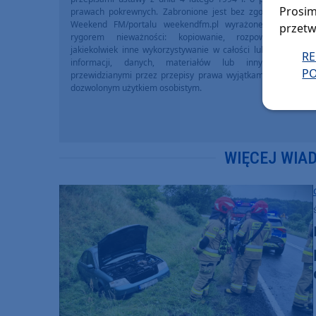
Prosim
prawach pokrewnych. Zabronione jest bez zgody Redakcji 
Weekend FM/portalu weekendfm.pl wyrażonej na piśmi
przetw
rygorem nieważności: kopiowanie, rozpowszechniani
jakiekolwiek inne wykorzystywanie w całości lub we fragme
R
informacji, danych, materiałów lub innych treści 
PO
przewidzianymi przez przepisy prawa wyjątkami, w szczegól
dozwolonym użytkiem osobistym.
WIĘCEJ WIA