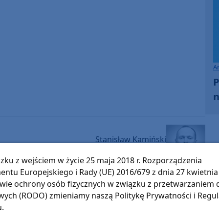
A
P
n
Stanisław Kamiński
Pokaż e-mail
zku z wejściem w życie 25 maja 2018 r. Rozporządzenia
entu Europejskiego i Rady (UE) 2016/679 z dnia 27 kwietnia 
wie ochrony osób fizycznych w związku z przetwarzaniem
O tej sprawie usłyszysz też w radiu Weekend
ych (RODO) zmieniamy naszą Politykę Prywatności i Regu
FM.
ęcia,
u.
ne są
Słuchaj w:
kim i