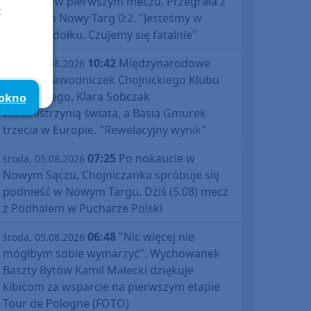
Polski już w pierwszym meczu. Przegrała z
t
Podhalem Nowy Targ 0:2. "Jesteśmy w
totalnym dołku. Czujemy się fatalnie"
10:42
Międzynarodowe
środa, 05.08.2026
sukcesy zawodniczek Chojnickiego Klubu
Żeglarskiego. Klara Sobczak
 okno
wicemistrzynią świata, a Basia Gmurek
trzecia w Europie. "Rewelacyjny wynik"
07:25
Po nokaucie w
środa, 05.08.2026
Nowym Sączu, Chojniczanka spróbuje się
podnieść w Nowym Targu. Dziś (5.08) mecz
z Podhalem w Pucharze Polski
06:48
"Nic więcej nie
środa, 05.08.2026
mógłbym sobie wymarzyć". Wychowanek
Baszty Bytów Kamil Małecki dziękuje
kibicom za wsparcie na pierwszym etapie
Tour de Pologne (FOTO)