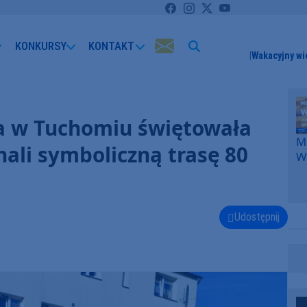
KONKURSY
KONTAKT
Wakacyjny wi
na w Tuchomiu świętowała
Me
nali symboliczną trasę 80
W
F
p
k
W
Udostępnij
F