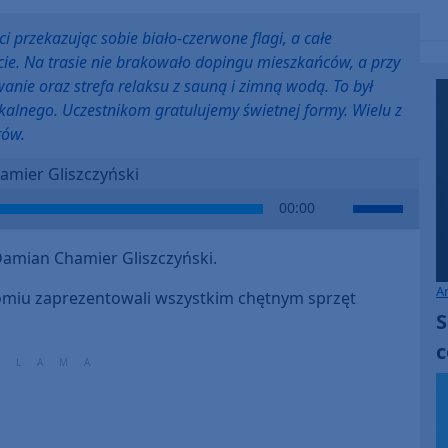
i przekazując sobie biało-czerwone flagi, a całe
cie. Na trasie nie brakowało dopingu mieszkańców, a przy
wanie oraz strefa relaksu z sauną i zimną wodą. To był
okalnego. Uczestnikom gratulujemy świetnej formy. Wielu z
rów.
mier Gliszczyński
Use
00:00
Up/Down
Arrow
mian Chamier Gliszczyński.
keys
A
to
omiu zaprezentowali wszystkim chętnym sprzęt
S
increase
or
c
decrease
volume.