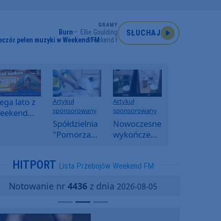
GRAMY
Burn
Ellie Goulding
SŁUCHAJ
eczór pełen muzyki w Weekend FM
Weekend FM
ga lato z
Artykuł
Artykuł
sponsorowany
sponsorowany
eekend
M -
Spółdzielnia
Nowoczesne
oranny
"Pomorzanka"
wykończenia
onkurs w
w
ścian.
eekend
Człuchowie
Dlaczego
HITPORT
Lista Przebojów Weekend FM
M
informuje o
SPC, WPC i
przetargach
fornir
Notowanie nr
4436
z dnia
2026-08-05
i ofertach
kamienny
najmu
zyskują na
popularności?