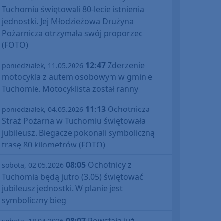
Tuchomiu świętowali 80-lecie istnienia
jednostki. Jej Młodzieżowa Drużyna
Pożarnicza otrzymała swój proporzec
(FOTO)
12:47
Zderzenie
poniedziałek, 11.05.2026
motocykla z autem osobowym w gminie
Tuchomie. Motocyklista został ranny
11:13
Ochotnicza
poniedziałek, 04.05.2026
Straż Pożarna w Tuchomiu świętowała
jubileusz. Biegacze pokonali symboliczną
trasę 80 kilometrów (FOTO)
08:05
Ochotnicy z
sobota, 02.05.2026
Tuchomia będą jutro (3.05) świętować
jubileusz jednostki. W planie jest
symboliczny bieg
08:07
Powstała już
sobota, 18.04.2026