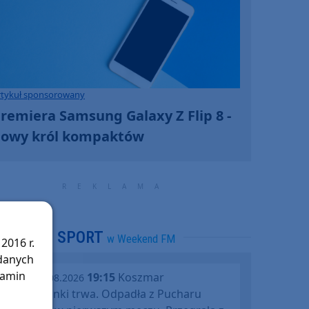
rtykuł sponsorowany
remiera Samsung Galaxy Z Flip 8 -
owy król kompaktów
SPORT
w Weekend FM
2016 r.
 danych
lamin
19:15
Koszmar
środa, 05.08.2026
Chojniczanki trwa. Odpadła z Pucharu