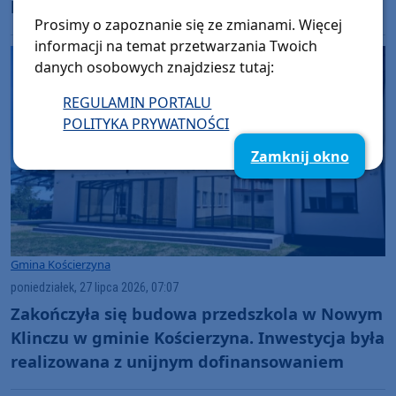
latka już straciła prawo jazdy
Prosimy o zapoznanie się ze zmianami. Więcej
informacji na temat przetwarzania Twoich
danych osobowych znajdziesz tutaj:
REGULAMIN PORTALU
POLITYKA PRYWATNOŚCI
Zamknij okno
Gmina Kościerzyna
poniedziałek, 27 lipca 2026, 07:07
Zakończyła się budowa przedszkola w Nowym
Klinczu w gminie Kościerzyna. Inwestycja była
realizowana z unijnym dofinansowaniem