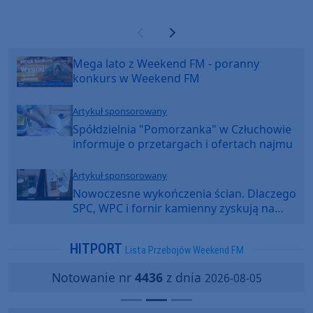
Poprzednia strona
Następna strona
Mega lato z Weekend FM - poranny
konkurs w Weekend FM
Artykuł sponsorowany
Spółdzielnia "Pomorzanka" w Człuchowie
informuje o przetargach i ofertach najmu
Artykuł sponsorowany
Nowoczesne wykończenia ścian. Dlaczego
SPC, WPC i fornir kamienny zyskują na
popularności?
HITPORT
Lista Przebojów Weekend FM
Notowanie nr
4436
z dnia
2026-08-05