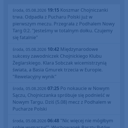
19:15
Koszmar Chojniczanki
środa, 05.08.2026
trwa. Odpadła z Pucharu Polski już w
pierwszym meczu. Przegrała z Podhalem Nowy
Targ 0:2. "Jesteśmy w totalnym dołku. Czujemy
się fatalnie"
10:42
Międzynarodowe
środa, 05.08.2026
sukcesy zawodniczek Chojnickiego Klubu
Żeglarskiego. Klara Sobczak wicemistrzynią
świata, a Basia Gmurek trzecia w Europie.
"Rewelacyjny wynik"
07:25
Po nokaucie w Nowym
środa, 05.08.2026
Sączu, Chojniczanka spróbuje się podnieść w
Nowym Targu. Dziś (5.08) mecz z Podhalem w
Pucharze Polski
06:48
"Nic więcej nie mógłbym
środa, 05.08.2026
sobie wymarzyć". Wychowanek Baszty Bytów