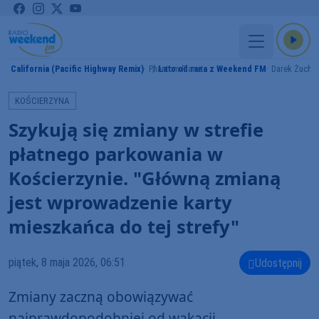
California (Pacific Highway Remix)
Phantom Planet
Lato od rana z Weekend FM
Darek Żucho
MY
KOŚCIERZYNA
Szykują się zmiany w strefie
płatnego parkowania w
Kościerzynie. "Główną zmianą
jest wprowadzenie karty
mieszkańca do tej strefy"
piątek, 8 maja 2026, 06:51
Udostępnij
Zmiany zaczną obowiązywać
najprawdopodobniej od wakacji.