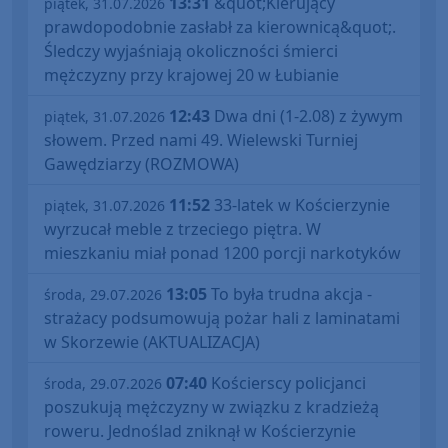
13:31
&quot;Kierujący
piątek, 31.07.2026
prawdopodobnie zasłabł za kierownicą&quot;.
Śledczy wyjaśniają okoliczności śmierci
mężczyzny przy krajowej 20 w Łubianie
12:43
Dwa dni (1-2.08) z żywym
piątek, 31.07.2026
słowem. Przed nami 49. Wielewski Turniej
Gawędziarzy (ROZMOWA)
11:52
33-latek w Kościerzynie
piątek, 31.07.2026
wyrzucał meble z trzeciego piętra. W
mieszkaniu miał ponad 1200 porcji narkotyków
13:05
To była trudna akcja -
środa, 29.07.2026
strażacy podsumowują pożar hali z laminatami
w Skorzewie (AKTUALIZACJA)
07:40
Kościerscy policjanci
środa, 29.07.2026
poszukują mężczyzny w związku z kradzieżą
roweru. Jednoślad zniknął w Kościerzynie