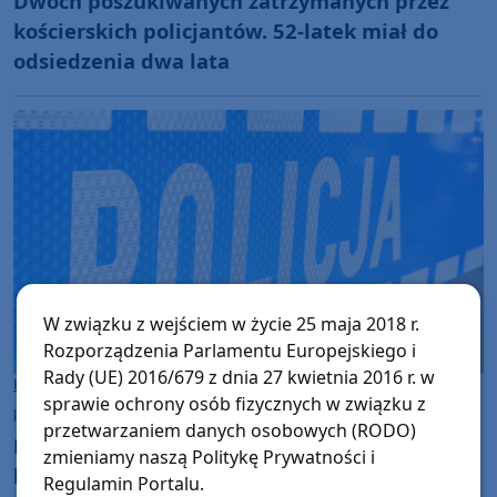
Dwóch poszukiwanych zatrzymanych przez
kościerskich policjantów. 52-latek miał do
odsiedzenia dwa lata
W związku z wejściem w życie 25 maja 2018 r.
Rozporządzenia Parlamentu Europejskiego i
Rady (UE) 2016/679 z dnia 27 kwietnia 2016 r. w
Powiat Kościerski
sprawie ochrony osób fizycznych w związku z
poniedziałek, 27 lipca 2026, 13:13
przetwarzaniem danych osobowych (RODO)
Mieszkanka powiatu kościerskiego
zmieniamy naszą Politykę Prywatności i
kompletnie pijana prowadziła samochód. 44-
Regulamin Portalu.