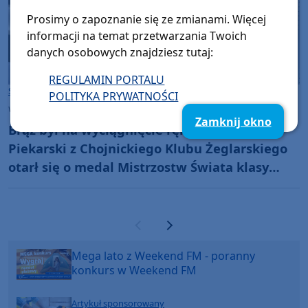
Prosimy o zapoznanie się ze zmianami. Więcej
informacji na temat przetwarzania Twoich
danych osobowych znajdziesz tutaj:
REGULAMIN PORTALU
Sport
Gmina Chojnice
POLITYKA PRYWATNOŚCI
wtorek, 21 lipca 2026, 09:29
Zamknij okno
Brąz był na wyciągnięcie ręki. Zbigniew
Piekarski z Chojnickiego Klubu Żeglarskiego
otarł się o medal Mistrzostw Świata klasy
Tornado
Poprzednia strona
Następna strona
Mega lato z Weekend FM - poranny
konkurs w Weekend FM
Artykuł sponsorowany