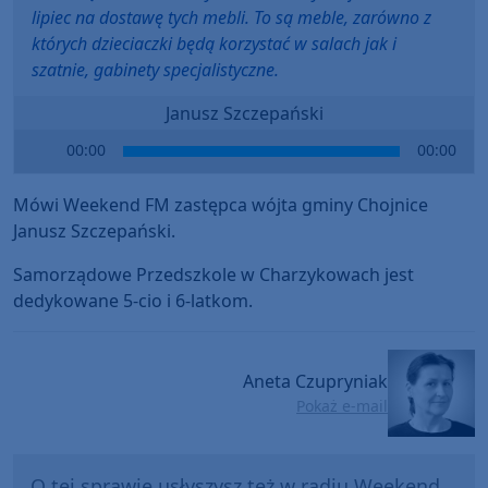
lipiec na dostawę tych mebli. To są meble, zarówno z
których dzieciaczki będą korzystać w salach jak i
szatnie, gabinety specjalistyczne.
Janusz Szczepański
Audio
00:00
00:00
Player
Mówi Weekend FM zastępca wójta gminy Chojnice
Janusz Szczepański.
Samorządowe Przedszkole w Charzykowach jest
dedykowane 5-cio i 6-latkom.
Aneta Czupryniak
Pokaż e-mail
O tej sprawie usłyszysz też w radiu Weekend