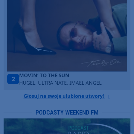
ITEPE ITEDE
3
SANAH
Głosuj na swoje ulubione utwory!
PODCASTY WEEKEND FM