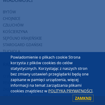
WIADOMOŚCI
BYTÓW
CHOJNICE
CZŁUCHÓW
KOŚCIERZYNA
SĘPÓLNO KRAJEŃSKIE
STAROGARD GDAŃSKI
TUCHOLA
Powiadomienie o plikach cookie Strona
korzysta z plików cookies do celów
RADIO
statystycznych. Korzystając z naszych stron
bez zmiany ustawień przeglądarki będą one
O WEEKEND FM
zapisane w pamięci urządzenia, więcej
REKLAMA
informacji na temat zarządzania plikami
ZASIĘG
cookies znajdziesz w
POLITYKA PRYWATNOŚCI
.
JAK SŁUCHAĆ?
ZAMKNIJ
HIT-PORT