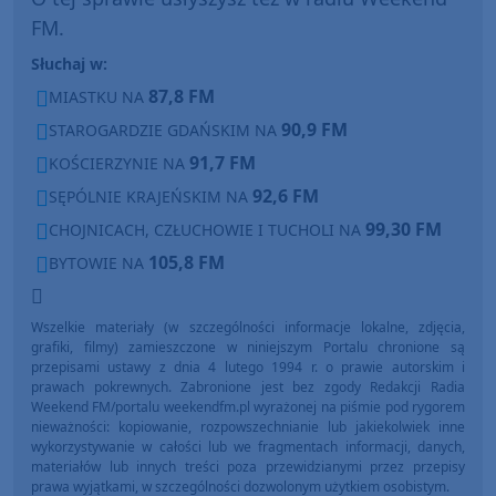
FM.
Słuchaj w:
87,8 FM
MIASTKU NA
90,9 FM
STAROGARDZIE GDAŃSKIM NA
91,7 FM
KOŚCIERZYNIE NA
92,6 FM
SĘPÓLNIE KRAJEŃSKIM NA
99,30 FM
CHOJNICACH, CZŁUCHOWIE I TUCHOLI NA
105,8 FM
BYTOWIE NA
Wszelkie materiały (w szczególności informacje lokalne, zdjęcia,
grafiki, filmy) zamieszczone w niniejszym Portalu chronione są
przepisami ustawy z dnia 4 lutego 1994 r. o prawie autorskim i
prawach pokrewnych. Zabronione jest bez zgody Redakcji Radia
Weekend FM/portalu weekendfm.pl wyrażonej na piśmie pod rygorem
nieważności: kopiowanie, rozpowszechnianie lub jakiekolwiek inne
wykorzystywanie w całości lub we fragmentach informacji, danych,
materiałów lub innych treści poza przewidzianymi przez przepisy
prawa wyjątkami, w szczególności dozwolonym użytkiem osobistym.