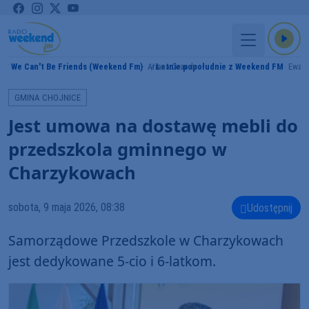
We Can't Be Friends (Weekend Fm)
Ariana Grande
Letnie popołudnie z Weekend FM
Ewa C
MY
GMINA CHOJNICE
Jest umowa na dostawę mebli do
przedszkola gminnego w
Charzykowach
sobota, 9 maja 2026, 08:38
Udostępnij
Samorządowe Przedszkole w Charzykowach
jest dedykowane 5-cio i 6-latkom.