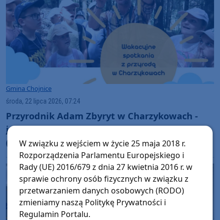
Gmina Chojnice
środa, 22 lipca 2026, 07:24
Przyrodnik Adam Zbyryt w Charzykowach -
jutro (23.07) opowie o wilkach, a w piątek
(24.07) zorganizuje familijny spacer
W związku z wejściem w życie 25 maja 2018 r.
przyrodniczy
Rozporządzenia Parlamentu Europejskiego i
Rady (UE) 2016/679 z dnia 27 kwietnia 2016 r. w
sprawie ochrony osób fizycznych w związku z
przetwarzaniem danych osobowych (RODO)
zmieniamy naszą Politykę Prywatności i
Regulamin Portalu.