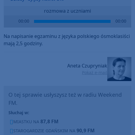
rozmowa z uczniami
Audio
00:00
00:00
Player
Na napisanie egzaminu z języka polskiego ósmoklasiści
mają 2,5 godziny.
Aneta Czupryniak
Pokaż e-mail
O tej sprawie usłyszysz też w radiu Weekend
FM.
Słuchaj w:
87,8 FM
MIASTKU NA
90,9 FM
STAROGARDZIE GDAŃSKIM NA