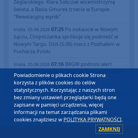
Żeglarskiego. Klara Sobczak wicemistrzynią
świata, a Basia Gmurek trzecia w Europie.
"Rewelacyjny wynik"
07:25
Po nokaucie w Nowym
środa, 05.08.2026
Sączu, Chojniczanka spróbuje się podnieść w
Nowym Targu. Dziś (5.08) mecz z Podhalem w
Pucharze Polski
07:16
IMGW podnosi alert
środa, 05.08.2026
burzowy do drugiego stopnia. Ostrzega przed
Powiadomienie o plikach cookie Strona
silnym deszczem, wiatrem i gradem
korzysta z plików cookies do celów
(AKTUALIZACJA)
statystycznych. Korzystając z naszych stron
bez zmiany ustawień przeglądarki będą one
zapisane w pamięci urządzenia, więcej
informacji na temat zarządzania plikami
cookies znajdziesz w
POLITYKA PRYWATNOŚCI
.
ZAMKNIJ
WIADOMOŚCI