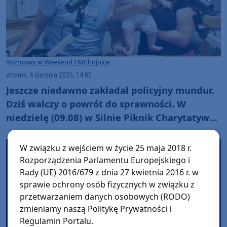
Rozmowy w Weekend FM
Chojnice
wtorek, 4 sierpnia 2026, 14:00
Jeszcze niedawno zakładał policyjny mundur.
Dziś walczy o powrót do sprawności. W
niedzielę (09.08) w Silnie Piknik Charytatywny
dla Szymona Golińskiego z Chojnic
(ROZMOWA)
W związku z wejściem w życie 25 maja 2018 r.
Rozporządzenia Parlamentu Europejskiego i
Rady (UE) 2016/679 z dnia 27 kwietnia 2016 r. w
sprawie ochrony osób fizycznych w związku z
przetwarzaniem danych osobowych (RODO)
zmieniamy naszą Politykę Prywatności i
Regulamin Portalu.