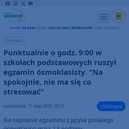
Od Nowa
Bletka
Lato od rana z Weekend FM
Darek Żuchowicz
GRAMY
CHOJNICE
Punktualnie o godz. 9:00 w
szkołach podstawowych ruszył
egzamin ósmoklasisty. "Na
spokojnie, nie ma się co
stresować"
poniedziałek, 11 maja 2026, 08:51
Udostępnij
Na napisanie egzaminu z języka polskiego
ósmoklasiści mają 2,5 godziny.