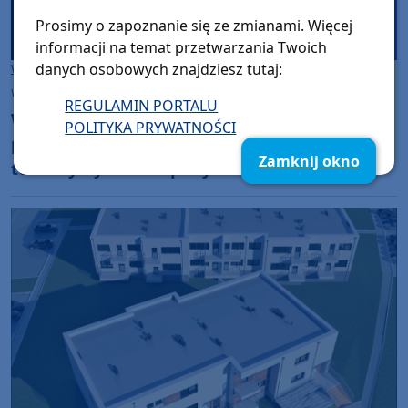
Prosimy o zapoznanie się ze zmianami. Więcej
informacji na temat przetwarzania Twoich
danych osobowych znajdziesz tutaj:
Woj. Kujawsko-pomorskie
Woj. Pomorskie
wtorek, 4 sierpnia 2026, 12:45
REGULAMIN PORTALU
Wieczorem i w nocy w naszym regionie
POLITYKA PRYWATNOŚCI
prognozowane są burze, którym mogą
Zamknij okno
towarzyszyć silne opady deszczu i grad