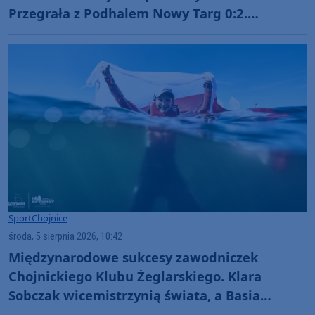
Przegrała z Podhalem Nowy Targ 0:2.
"Jesteśmy w totalnym dołku. Czujemy się
fatalnie"
Sport
Chojnice
środa, 5 sierpnia 2026, 10:42
Międzynarodowe sukcesy zawodniczek
Chojnickiego Klubu Żeglarskiego. Klara
Sobczak wicemistrzynią świata, a Basia
Gmurek trzecia w Europie. "Rewelacyjny