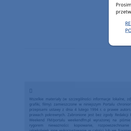
Prosim
przetw
R
PO
Wszelkie materiały (w szczególności informacje lokalne, zdj
grafiki, filmy) zamieszczone w niniejszym Portalu chronio
przepisami ustawy z dnia 4 lutego 1994 r. o prawie autors
prawach pokrewnych. Zabronione jest bez zgody Redakcji 
Weekend FM/portalu weekendfm.pl wyrażonej na piśmi
rygorem nieważności: kopiowanie, rozpowszechniani
jakiekolwiek inne wykorzystywanie w całości lub we fragme