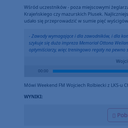
Wśród uczestników - poza miejscowymi żeglarzami
Krajeńskiego czy mazurskich Plusek. Najliczniej
udało się przeprowadzić w sumie pięć wyścigów
- Zawody wymagające i dla zawodników, i dla kom
szykuje się duża impreza Memoriał Ottona Weilan
optymiściarzy, więc treningowo regaty na pewno sp
Wojci
Audio
00:00
Player
Mówi Weekend FM Wojciech Rolbiecki z LKS-u C
WYNIKI:
Pobi