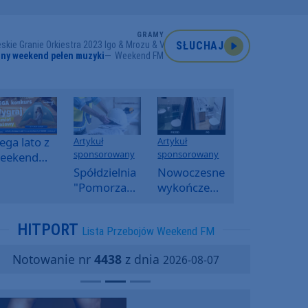
GRAMY
skie Granie Orkiestra 2023 Igo & Mrozu & Vito Bambino
SŁUCHAJ
ny weekend pełen muzyki
Weekend FM
ga lato z
Artykuł
Artykuł
sponsorowany
sponsorowany
eekend
M -
Spółdzielnia
Nowoczesne
oranny
"Pomorzanka"
wykończenia
onkurs w
w
ścian.
eekend
Człuchowie
Dlaczego
HITPORT
Lista Przebojów Weekend FM
M
informuje o
SPC, WPC i
przetargach
fornir
Notowanie nr
4438
z dnia
2026-08-07
i ofertach
kamienny
najmu
zyskują na
popularności?