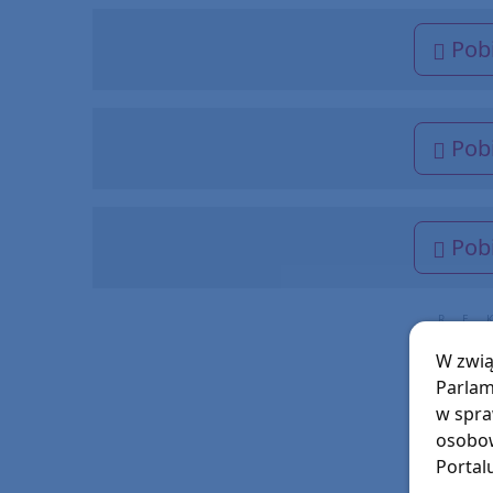
Pobi
Pobi
Pobi
W zwią
Parlam
w spra
osobow
Portal