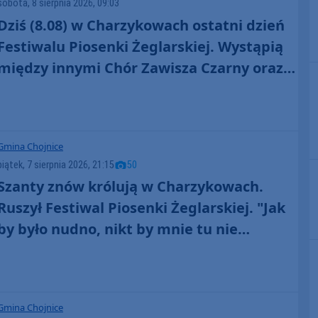
sobota, 8 sierpnia 2026, 09:03
Dziś (8.08) w Charzykowach ostatni dzień
Festiwalu Piosenki Żeglarskiej. Wystąpią
między innymi Chór Zawisza Czarny oraz
Perły i Łotry
Gmina Chojnice
piątek, 7 sierpnia 2026, 21:15
50
Szanty znów królują w Charzykowach.
Ruszył Festiwal Piosenki Żeglarskiej. "Jak
by było nudno, nikt by mnie tu nie
zobaczył. Jest fajna atmosfera, fajna
zabawa" (FOTO)
Gmina Chojnice