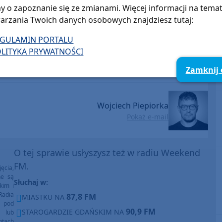
y o zapoznanie się ze zmianami. Więcej informacji na tema
arzania Twoich danych osobowych znajdziesz tutaj:
EGULAMIN PORTALU
LITYKA PRYWATNOŚCI
Zamknij
Wojciech Piepiorka
Pokaż e-mail
O tej sprawie usłyszysz też w radiu Weekend
FM.
ęcia,
ne są
Słuchaj w:
kim i
Radia
87,8 FM
MIASTKU NA
e pod
90,9 FM
STAROGARDZIE GDAŃSKIM NA
e lub
ntach