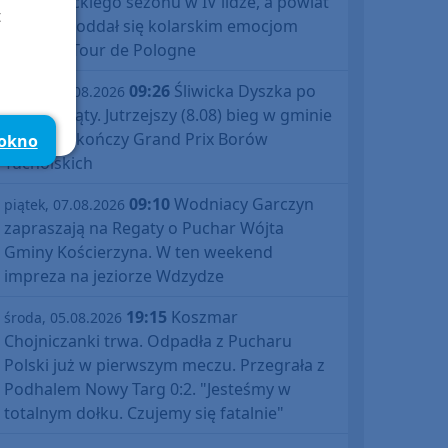
debiutanckiego sezonu w IV lidze, a powiat
t
bytowski oddał się kolarskim emocjom
podczas Tour de Pologne
09:26
Śliwicka Dyszka po
piątek, 07.08.2026
raz dziesiąty. Jutrzejszy (8.08) bieg w gminie
Śliwice zakończy Grand Prix Borów
 okno
Tucholskich
09:10
Wodniacy Garczyn
piątek, 07.08.2026
zapraszają na Regaty o Puchar Wójta
Gminy Kościerzyna. W ten weekend
impreza na jeziorze Wdzydze
19:15
Koszmar
środa, 05.08.2026
Chojniczanki trwa. Odpadła z Pucharu
Polski już w pierwszym meczu. Przegrała z
Podhalem Nowy Targ 0:2. "Jesteśmy w
totalnym dołku. Czujemy się fatalnie"