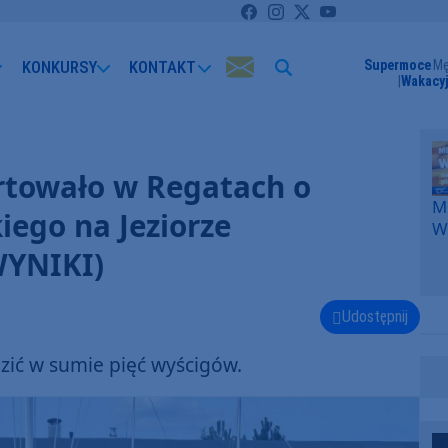
KONKURSY
KONTAKT
Supermoce
Mę
Wakacyj
artowało w Regatach o
Me
iego na Jeziorze
W
F
WYNIKI)
p
k
W
Udostępnij
F
zić w sumie pięć wyścigów.