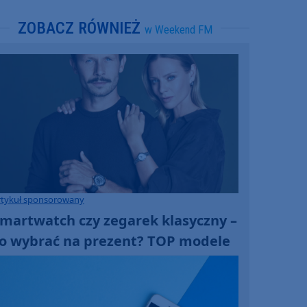
ZOBACZ RÓWNIEŻ
w Weekend FM
rtykuł sponsorowany
martwatch czy zegarek klasyczny –
o wybrać na prezent? TOP modele