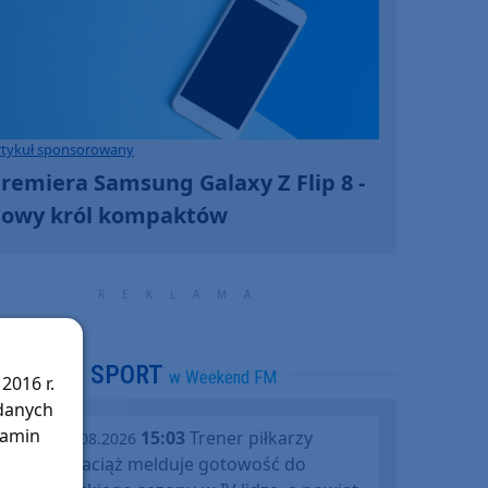
rtykuł sponsorowany
remiera Samsung Galaxy Z Flip 8 -
owy król kompaktów
SPORT
w Weekend FM
2016 r.
 danych
lamin
15:03
Trener piłkarzy
piątek, 07.08.2026
Rawysa Raciąż melduje gotowość do