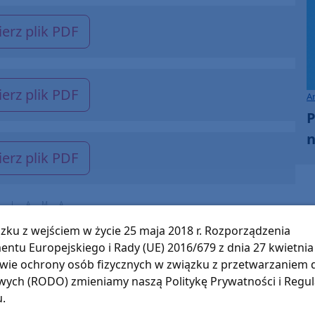
erz plik PDF
erz plik PDF
A
P
n
erz plik PDF
zku z wejściem w życie 25 maja 2018 r. Rozporządzenia
entu Europejskiego i Rady (UE) 2016/679 z dnia 27 kwietnia 
wie ochrony osób fizycznych w związku z przetwarzaniem
ych (RODO) zmieniamy naszą Politykę Prywatności i Regu
u.