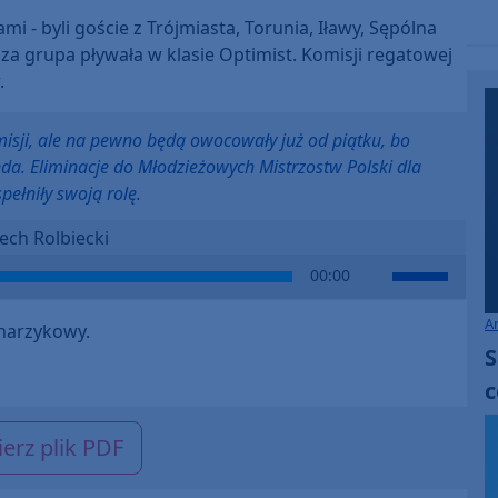
 - byli goście z Trójmiasta, Torunia, Iławy, Sępólna
sza grupa pływała w klasie Optimist. Komisji regatowej
.
isji, ale na pewno będą owocowały już od piątku, bo
da. Eliminacje do Młodzieżowych Mistrzostw Polski dla
ełniły swoją rolę.
ech Rolbiecki
Use
00:00
Up/Down
Arrow
A
harzykowy.
keys
S
to
c
increase
or
erz plik PDF
decrease
volume.