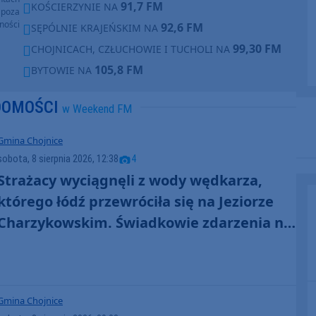
91,7 FM
KOŚCIERZYNIE NA
poza
ności
92,6 FM
SĘPÓLNIE KRAJEŃSKIM NA
99,30 FM
CHOJNICACH, CZŁUCHOWIE I TUCHOLI NA
105,8 FM
BYTOWIE NA
DOMOŚCI
w Weekend FM
Gmina Chojnice
sobota, 8 sierpnia 2026, 12:38
4
Strażacy wyciągnęli z wody wędkarza,
którego łódź przewróciła się na Jeziorze
Charzykowskim. Świadkowie zdarzenia nie
ruszyli z pomocą (FOTO)
Gmina Chojnice