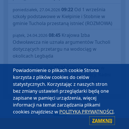
09:22
Od 1 września
poniedziałek, 27.04.2026
szkoły podstawowe w Kiełpinie i Stobnie w
gminie Tuchola przestaną istnieć (ROZMOWA)
08:45
Krajowa Izba
piątek, 24.04.2026
Odwoławcza nie uznała argumentów Tucholi
dotyczących przetargu na wodociąg w
okolicach Legbąda
11:24
Sołectwo Słupy w
czwartek, 23.04.2026
Powiadomienie o plikach cookie Strona
gminie Tuchola nie ma swojej świetlicy. Radni
korzysta z plików cookies do celów
pytają, gdzie mają odbywać się zebrania
statystycznych. Korzystając z naszych stron
wiejskie
bez zmiany ustawień przeglądarki będą one
zapisane w pamięci urządzenia, więcej
informacji na temat zarządzania plikami
cookies znajdziesz w
POLITYKA PRYWATNOŚCI
.
ZAMKNIJ