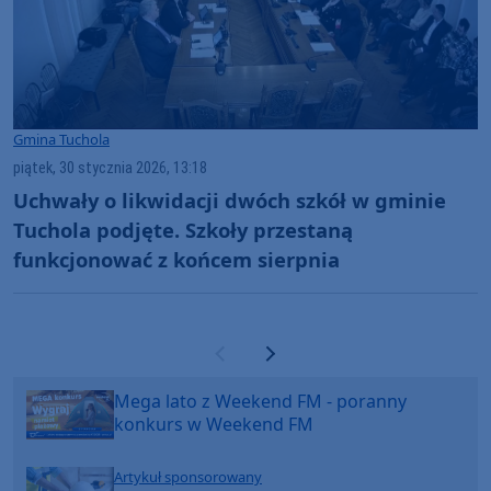
Gmina Tuchola
piątek, 30 stycznia 2026, 13:18
Uchwały o likwidacji dwóch szkół w gminie
Tuchola podjęte. Szkoły przestaną
funkcjonować z końcem sierpnia
Poprzednia strona
Następna strona
Mega lato z Weekend FM - poranny
konkurs w Weekend FM
Artykuł sponsorowany