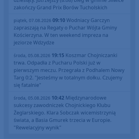
dziesiąty. Jutrzejszy (8.08) bieg w gminie Śliwice
zakończy Grand Prix Borów Tucholskich
09:10
Wodniacy Garczyn
piątek, 07.08.2026
zapraszają na Regaty o Puchar Wójta Gminy
Kościerzyna. W ten weekend impreza na
jeziorze Wdzydze
19:15
Koszmar Chojniczanki
środa, 05.08.2026
trwa. Odpadła z Pucharu Polski już w
pierwszym meczu. Przegrała z Podhalem Nowy
Targ 0:2. "Jesteśmy w totalnym dołku. Czujemy
się fatalnie"
10:42
Międzynarodowe
środa, 05.08.2026
sukcesy zawodniczek Chojnickiego Klubu
Żeglarskiego. Klara Sobczak wicemistrzynią
świata, a Basia Gmurek trzecia w Europie.
"Rewelacyjny wynik"