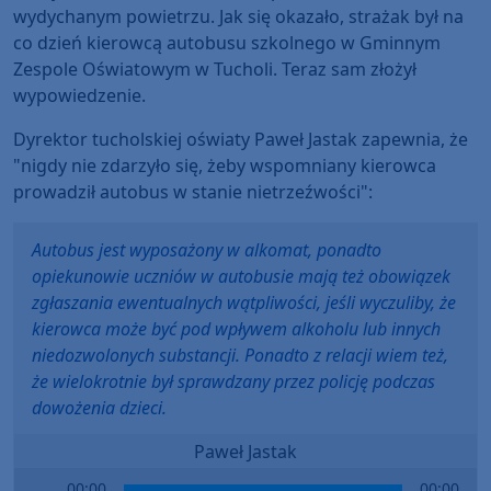
wydychanym powietrzu. Jak się okazało, strażak był na
co dzień kierowcą autobusu szkolnego w Gminnym
Zespole Oświatowym w Tucholi. Teraz sam złożył
wypowiedzenie.
Dyrektor tucholskiej oświaty Paweł Jastak zapewnia, że
"nigdy nie zdarzyło się, żeby wspomniany kierowca
prowadził autobus w stanie nietrzeźwości":
Autobus jest wyposażony w alkomat, ponadto
opiekunowie uczniów w autobusie mają też obowiązek
zgłaszania ewentualnych wątpliwości, jeśli wyczuliby, że
kierowca może być pod wpływem alkoholu lub innych
niedozwolonych substancji. Ponadto z relacji wiem też,
że wielokrotnie był sprawdzany przez policję podczas
dowożenia dzieci.
Paweł Jastak
Audio
00:00
00:00