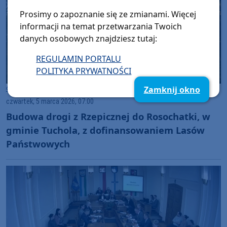
Prosimy o zapoznanie się ze zmianami. Więcej
informacji na temat przetwarzania Twoich
danych osobowych znajdziesz tutaj:
REGULAMIN PORTALU
POLITYKA PRYWATNOŚCI
Gmina Tuchola
Zamknij okno
czwartek, 5 marca 2026, 07:00
Budowa drogi z Rzepicznej do Rosochatki, w
gminie Tuchola, z dofinansowaniem Lasów
Państwowych