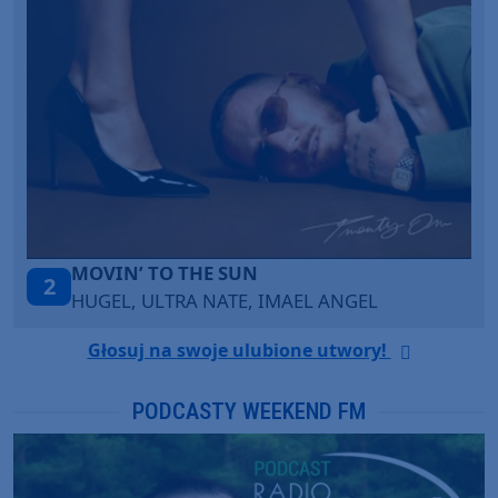
LEGENDARY LOVERS (SAVE ME)
3
KATY PERRY & CHIEF KEEF
Głosuj na swoje ulubione utwory!
PODCASTY WEEKEND FM