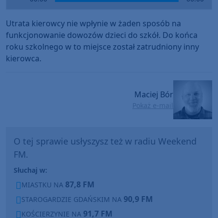
Player
Utrata kierowcy nie wpłynie w żaden sposób na
funkcjonowanie dowozów dzieci do szkół. Do końca
roku szkolnego w to miejsce został zatrudniony inny
kierowca.
Maciej Bór
Pokaż e-mail
O tej sprawie usłyszysz też w radiu Weekend
FM.
Słuchaj w:
87,8 FM
MIASTKU NA
90,9 FM
STAROGARDZIE GDAŃSKIM NA
91,7 FM
KOŚCIERZYNIE NA