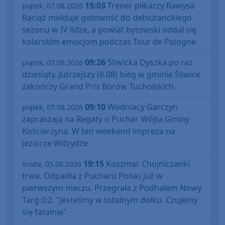
15:03
Trener piłkarzy Rawysa
piątek, 07.08.2026
Raciąż melduje gotowość do debiutanckiego
sezonu w IV lidze, a powiat bytowski oddał się
kolarskim emocjom podczas Tour de Pologne
09:26
Śliwicka Dyszka po raz
piątek, 07.08.2026
dziesiąty. Jutrzejszy (8.08) bieg w gminie Śliwice
zakończy Grand Prix Borów Tucholskich
09:10
Wodniacy Garczyn
piątek, 07.08.2026
zapraszają na Regaty o Puchar Wójta Gminy
Kościerzyna. W ten weekend impreza na
jeziorze Wdzydze
19:15
Koszmar Chojniczanki
środa, 05.08.2026
trwa. Odpadła z Pucharu Polski już w
pierwszym meczu. Przegrała z Podhalem Nowy
Targ 0:2. "Jesteśmy w totalnym dołku. Czujemy
się fatalnie"