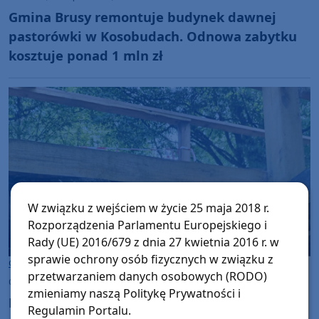
Gmina Brusy remontuje budynek dawnej
pastorówki w Kosobudach. Odnowa zabytku
kosztuje ponad 1 mln zł
W związku z wejściem w życie 25 maja 2018 r.
Rozporządzenia Parlamentu Europejskiego i
Rady (UE) 2016/679 z dnia 27 kwietnia 2016 r. w
sprawie ochrony osób fizycznych w związku z
Gmina Czersk
przetwarzaniem danych osobowych (RODO)
czwartek, 6 sierpnia 2026, 07:37
zmieniamy naszą Politykę Prywatności i
Most we Wiecku uszkodzony przez ciężki
Regulamin Portalu.