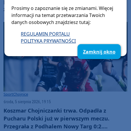
pojazd. Trwa szukanie sprawców, a burmistrz
Prosimy o zapoznanie się ze zmianami. Więcej
zapowiada montaż bramownicy
informacji na temat przetwarzania Twoich
danych osobowych znajdziesz tutaj:
REGULAMIN PORTALU
POLITYKA PRYWATNOŚCI
Zamknij okno
Sport
Chojnice
środa, 5 sierpnia 2026, 19:15
Koszmar Chojniczanki trwa. Odpadła z
Pucharu Polski już w pierwszym meczu.
Przegrała z Podhalem Nowy Targ 0:2.