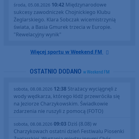
10:42
Międzynarodowe
środa, 05.08.2026
sukcesy zawodniczek Chojnickiego Klubu
Żeglarskiego. Klara Sobczak wicemistrzynią
świata, a Basia Gmurek trzecia w Europie.
"Rewelacyjny wynik"
Więcej sportu w Weekend FM
OSTATNIO DODANO
w Weekend FM
12:38
Strażacy wyciągnęli z
sobota, 08.08.2026
wody wędkarza, którego łódź przewróciła się
na Jeziorze Charzykowskim. Świadkowie
zdarzenia nie ruszyli z pomocą (FOTO)
09:03
Dziś (8.08) w
sobota, 08.08.2026
Charzykowach ostatni dzień Festiwalu Piosenki
Żeglarskiej. Wystąpią między innymi Chór