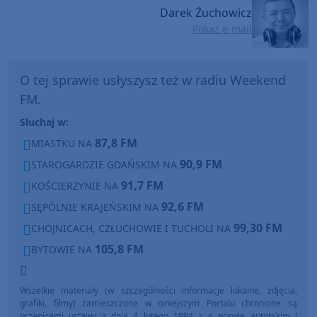
Darek Żuchowicz
Pokaż e-mail
O tej sprawie usłyszysz też w radiu Weekend
FM.
Słuchaj w:
87,8 FM
MIASTKU NA
90,9 FM
STAROGARDZIE GDAŃSKIM NA
91,7 FM
KOŚCIERZYNIE NA
92,6 FM
SĘPÓLNIE KRAJEŃSKIM NA
99,30 FM
CHOJNICACH, CZŁUCHOWIE I TUCHOLI NA
105,8 FM
BYTOWIE NA
Wszelkie materiały (w szczególności informacje lokalne, zdjęcia,
grafiki, filmy) zamieszczone w niniejszym Portalu chronione są
przepisami ustawy z dnia 4 lutego 1994 r. o prawie autorskim i