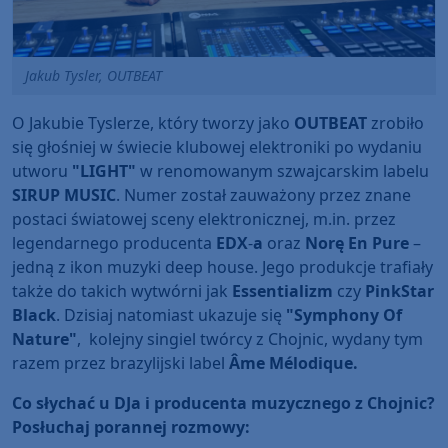
Jakub Tysler, OUTBEAT
O Jakubie Tyslerze, który tworzy jako
OUTBEAT
zrobiło
się głośniej w świecie klubowej elektroniki po wydaniu
utworu
"LIGHT"
w renomowanym szwajcarskim labelu
SIRUP MUSIC
. Numer został zauważony przez znane
postaci światowej sceny elektronicznej, m.in. przez
legendarnego producenta
EDX
-
a
oraz
Norę En Pure
–
jedną z ikon muzyki deep house. Jego produkcje trafiały
także do takich wytwórni jak
Essentializm
czy
PinkStar
Black
. Dzisiaj natomiast ukazuje się
"
Symphony Of
Nature"
,
kolejny singiel twórcy z Chojnic, wydany tym
razem przez brazylijski label
Âme Mélodique.
Co słychać u DJa i producenta muzycznego z Chojnic?
Posłuchaj porannej rozmowy: