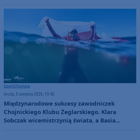
"Jesteśmy w totalnym dołku. Czujemy się
fatalnie"
Sport
Chojnice
środa, 5 sierpnia 2026, 10:42
Międzynarodowe sukcesy zawodniczek
Chojnickiego Klubu Żeglarskiego. Klara
Sobczak wicemistrzynią świata, a Basia
Gmurek trzecia w Europie. "Rewelacyjny
wynik"