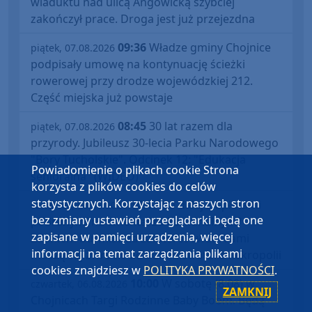
wiaduktu nad ulicą Angowicką szybciej
zakończył prace. Droga jest już przejezdna
09:36
Władze gminy Chojnice
piątek, 07.08.2026
podpisały umowę na kontynuację ścieżki
rowerowej przy drodze wojewódzkiej 212.
Część miejska już powstaje
08:45
30 lat razem dla
piątek, 07.08.2026
przyrody. Jubileusz 30-lecia Parku Narodowego
"Bory Tucholskie". Odcinek 12: "Edukacja
Powiadomienie o plikach cookie Strona
senioralna" (WIDEO)
korzysta z plików cookies do celów
statystycznych. Korzystając z naszych stron
14:17
Co dalej z opłatami
czwartek, 06.08.2026
bez zmiany ustawień przeglądarki będą one
pobranymi na cmentarzu komunalnym?
zapisane w pamięci urządzenia, więcej
Zdaniem burmistrza zainteresowani sami
informacji na temat zarządzania plikami
muszą się zwrócić do administratora nekropolii
cookies znajdziesz w
POLITYKA PRYWATNOŚCI
.
10:00
W sobotę (8.08) w
czwartek, 06.08.2026
ZAMKNIJ
Chojnicach Targi Rodzinne Baby Boom. Będą