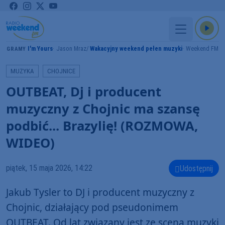
I'm Yours
Jason Mraz
Wakacyjny weekend pełen muzyki
Weekend FM
GRAMY
MUZYKA
CHOJNICE
OUTBEAT, Dj i producent
muzyczny z Chojnic ma szansę
podbić... Brazylię! (ROZMOWA,
WIDEO)
piątek, 15 maja 2026, 14:22
Udostępnij
Jakub Tysler to DJ i producent muzyczny z
Chojnic, działający pod pseudonimem
OUTBEAT. Od lat związany jest ze sceną muzyki