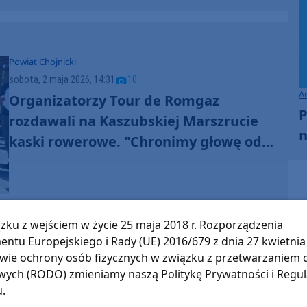
głowę" (WIDEO)
Powiat Chojnicki
sobota, 2 maja 2026, 14:31
10
A
Organizatorzy Tour de Romgaz
P
rozdawali na Kaszubskiej Marszrucie
n
kaski rowerowe. "Chronimy głowę od
wewnątrz i od zewnątrz" (RELACJA,
FOTO)
zku z wejściem w życie 25 maja 2018 r. Rozporządzenia
entu Europejskiego i Rady (UE) 2016/679 z dnia 27 kwietnia 
wie ochrony osób fizycznych w związku z przetwarzaniem
Gmina Chojnice
ych (RODO) zmieniamy naszą Politykę Prywatności i Regu
sobota, 24 maja 2025, 08:16
45
u.
Weekend na rowerze. W Małych