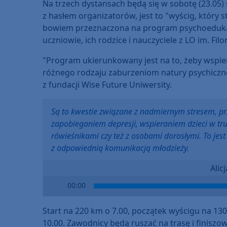
Na trzech dystansach będą się w sobotę (23.05)
z hasłem organizatorów, jest to "wyścig, który 
bowiem przeznaczona na program psychoedukacj
uczniowie, ich rodzice i nauczyciele z LO im. Fi
"Program ukierunkowany jest na to, żeby wspie
różnego rodzaju zaburzeniom natury psychiczne
z fundacji Wise Future Uniwersity.
Są to kwestie związane z nadmiernym stresem, pr
zapobieganiem depresji, wspieraniem dzieci w tru
rówieśnikami czy też z osobami dorosłymi. To jes
z odpowiednią komunikacją młodzieży.
Alic
Audio
00:00
Player
Start na 220 km o 7.00, początek wyścigu na 130
10.00. Zawodnicy będą ruszać na trasę i finiszo