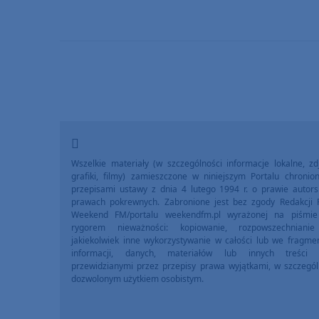
Wszelkie materiały (w szczególności informacje lokalne, zdj
grafiki, filmy) zamieszczone w niniejszym Portalu chronio
przepisami ustawy z dnia 4 lutego 1994 r. o prawie autors
prawach pokrewnych. Zabronione jest bez zgody Redakcji 
Weekend FM/portalu weekendfm.pl wyrażonej na piśmi
rygorem nieważności: kopiowanie, rozpowszechniani
jakiekolwiek inne wykorzystywanie w całości lub we fragme
informacji, danych, materiałów lub innych treści 
przewidzianymi przez przepisy prawa wyjątkami, w szczegól
dozwolonym użytkiem osobistym.