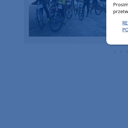
Prosim
przetw
R
PO