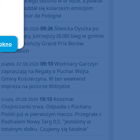
debiutanckiego sezonu w IV lidze, a powiat
t
bytowski oddał się kolarskim emocjom
podczas Tour de Pologne
09:26
Śliwicka Dyszka po
piątek, 07.08.2026
raz dziesiąty. Jutrzejszy (8.08) bieg w gminie
Śliwice zakończy Grand Prix Borów
 okno
Tucholskich
09:10
Wodniacy Garczyn
piątek, 07.08.2026
zapraszają na Regaty o Puchar Wójta
Gminy Kościerzyna. W ten weekend
impreza na jeziorze Wdzydze
19:15
Koszmar
środa, 05.08.2026
Chojniczanki trwa. Odpadła z Pucharu
Polski już w pierwszym meczu. Przegrała z
Podhalem Nowy Targ 0:2. "Jesteśmy w
totalnym dołku. Czujemy się fatalnie"