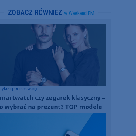
ZOBACZ RÓWNIEŻ
w Weekend FM
rtykuł sponsorowany
martwatch czy zegarek klasyczny –
o wybrać na prezent? TOP modele