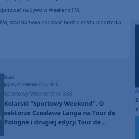
to
increase
lacjonować na żywo w Weekend FM.
or
d FM, stąd na żywo nadawać będzie nasza reporterka
decrease
volume.
Sport
piątek, 24 kwietnia 2026, 18:10
A
Sportowy Weekend nr 333
S
Kolarski "Sportowy Weekend". O
c
sektorze Czesława Langa na Tour de
Pologne i drugiej edycji Tour de
Romgaz - wyścigu, który "stawia na