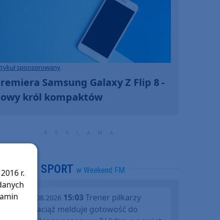
rtykuł sponsorowany
remiera Samsung Galaxy Z Flip 8 -
owy król kompaktów
SPORT
w Weekend FM
2016 r.
 danych
lamin
15:03
Trener piłkarzy
piątek, 07.08.2026
Rawysa Raciąż melduje gotowość do