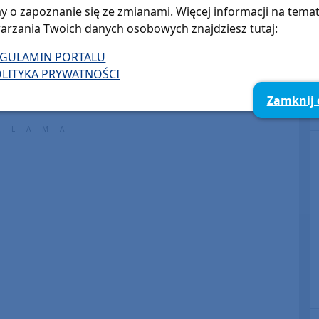
y o zapoznanie się ze zmianami. Więcej informacji na tema
Swornegaciach trwa charytatywny
arzania Twoich danych osobowych znajdziesz tutaj:
wyścig Tour de Romgaz (FOTO,
RELACJA)
EGULAMIN PORTALU
LITYKA PRYWATNOŚCI
Zamknij