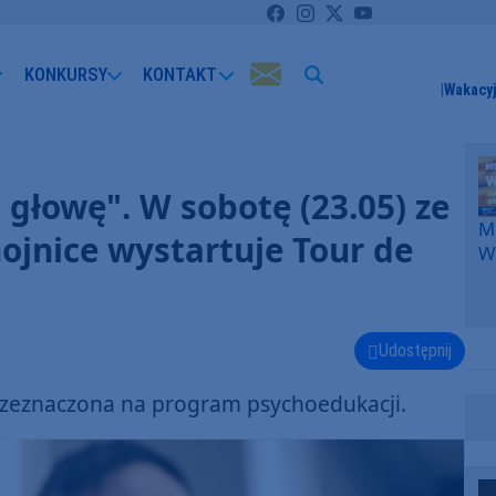
KONKURSY
KONTAKT
Wakacyj
 głowę". W sobotę (23.05) ze
Me
ojnice wystartuje Tour de
W
F
p
k
W
Udostępnij
F
rzeznaczona na program psychoedukacji.