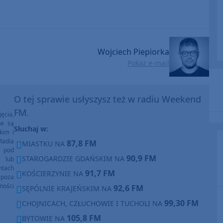
Wojciech Piepiorka
Pokaż e-mail
O tej sprawie usłyszysz też w radiu Weekend
FM.
ęcia,
ne są
Słuchaj w:
kim i
Radia
87,8 FM
MIASTKU NA
e pod
90,9 FM
STAROGARDZIE GDAŃSKIM NA
e lub
ntach
91,7 FM
KOŚCIERZYNIE NA
poza
ności
92,6 FM
SĘPÓLNIE KRAJEŃSKIM NA
99,30 FM
CHOJNICACH, CZŁUCHOWIE I TUCHOLI NA
105,8 FM
BYTOWIE NA