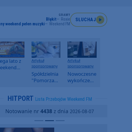
GRAMY
Błękit
Roxie
SŁUCHAJ
ny weekend pełen muzyki
Weekend FM
ga lato z
Artykuł
Artykuł
sponsorowany
sponsorowany
eekend
M -
Spółdzielnia
Nowoczesne
oranny
"Pomorzanka"
wykończenia
onkurs w
w
ścian.
eekend
Człuchowie
Dlaczego
HITPORT
Lista Przebojów Weekend FM
M
informuje o
SPC, WPC i
przetargach
fornir
Notowanie nr
4438
z dnia
2026-08-07
i ofertach
kamienny
najmu
zyskują na
popularności?