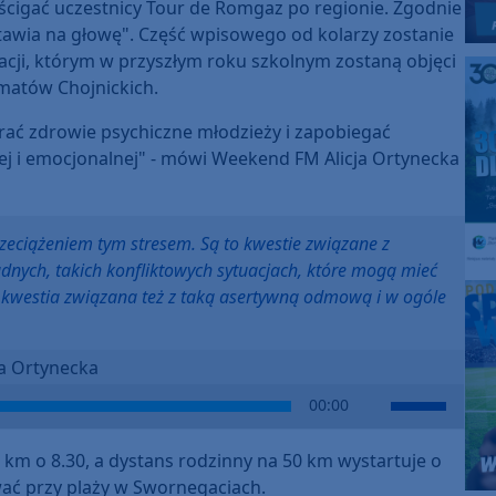
 ścigać uczestnicy Tour de Romgaz po regionie. Zgodnie
stawia na głowę". Część wpisowego od kolarzy zostanie
i, którym w przyszłym roku szkolnym zostaną objęci
lomatów Chojnickich.
rać zdrowie psychiczne młodzieży i zapobiegać
j i emocjonalnej" - mówi Weekend FM Alicja Ortynecka
zeciążeniem tym stresem. Są to kwestie związane z
dnych, takich konfliktowych sytuacjach, które mogą mieć
t kwestia związana też z taką asertywną odmową i w ogóle
ja Ortynecka
Use
00:00
Up/Down
Arrow
 km o 8.30, a dystans rodzinny na 50 km wystartuje o
keys
wać przy plaży w Swornegaciach.