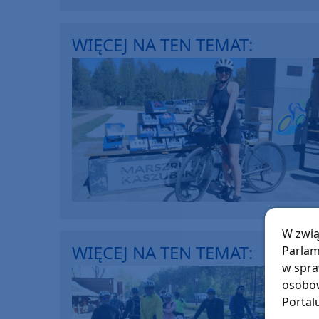
WIĘCEJ NA TEN TEMAT:
W zwią
WIĘCEJ NA TEN TEMAT:
Parlam
w spra
osobow
Portal