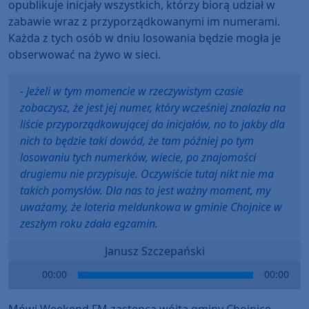
opublikuje inicjały wszystkich, którzy biorą udział w
zabawie wraz z przyporządkowanymi im numerami.
Każda z tych osób w dniu losowania będzie mogła je
obserwować na żywo w sieci.
- Jeżeli w tym momencie w rzeczywistym czasie
zobaczysz, że jest jej numer, który wcześniej znalazła na
liście przyporządkowującej do inicjałów, no to jakby dla
nich to będzie taki dowód, że tam później po tym
losowaniu tych numerków, wiecie, po znajomości
drugiemu nie przypisuje. Oczywiście tutaj nikt nie ma
takich pomysłów. Dla nas to jest ważny moment, my
uważamy, że loteria meldunkowa w gminie Chojnice w
zeszłym roku zdała egzamin.
Janusz Szczepański
Audio
00:00
00:00
Player
Mówi Weekend FM zastępca wójta gminy Chojnice