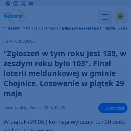
The Rhythm Of The Night
Sean Finn & Corona
Wakacyjny weekend pełen muzyki
Weekend
AMY
GMINA CHOJNICE
"Zgłoszeń w tym roku jest 139, w
zeszłym roku było 103". Finał
loterii meldunkowej w gminie
Chojnice. Losowanie w piątek 29
maja
poniedziałek, 25 maja 2026, 07:20
Udostępnij
W piątek (29.05.) komisja wylosuje też 20 osób
na listę rezerwową.