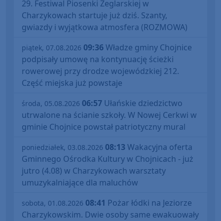
29. Festiwal Piosenki Żeglarskiej w
Charzykowach startuje już dziś. Szanty,
gwiazdy i wyjątkowa atmosfera (ROZMOWA)
09:36
Władze gminy Chojnice
piątek, 07.08.2026
podpisały umowę na kontynuację ścieżki
rowerowej przy drodze wojewódzkiej 212.
Część miejska już powstaje
06:57
Ułańskie dziedzictwo
środa, 05.08.2026
utrwalone na ścianie szkoły. W Nowej Cerkwi w
gminie Chojnice powstał patriotyczny mural
08:13
Wakacyjna oferta
poniedziałek, 03.08.2026
Gminnego Ośrodka Kultury w Chojnicach - już
jutro (4.08) w Charzykowach warsztaty
umuzykalniające dla maluchów
08:41
Pożar łódki na Jeziorze
sobota, 01.08.2026
Charzykowskim. Dwie osoby same ewakuowały