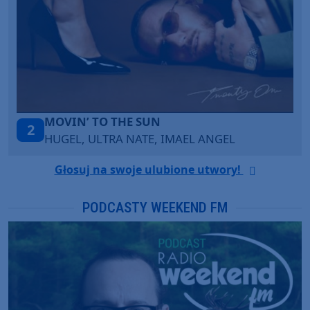
LEGENDARY LOVERS (SAVE ME)
3
KATY PERRY & CHIEF KEEF
Głosuj na swoje ulubione utwory!
PODCASTY WEEKEND FM