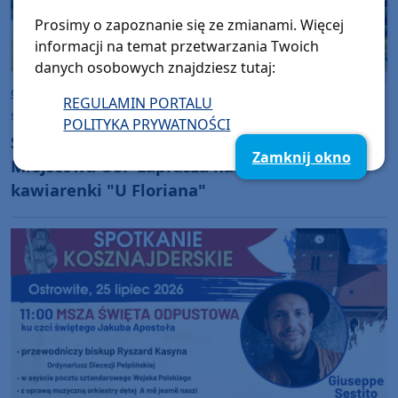
Prosimy o zapoznanie się ze zmianami. Więcej
informacji na temat przetwarzania Twoich
danych osobowych znajdziesz tutaj:
Gmina Chojnice
REGULAMIN PORTALU
sobota, 25 lipca 2026, 09:28
POLITYKA PRYWATNOŚCI
Strażacka niedziela (26.07) w Charzykowach.
Zamknij okno
Miejscowa OSP zaprasza na piknik i do
kawiarenki "U Floriana"