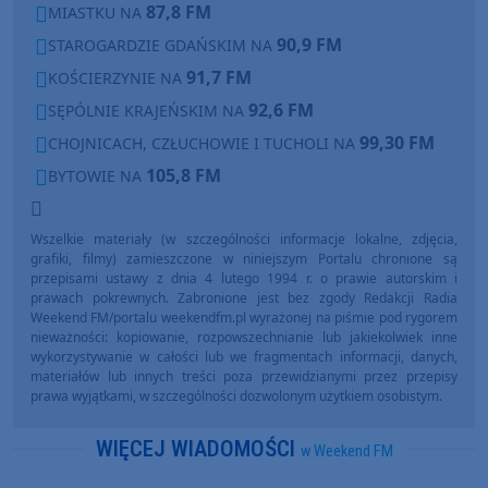
87,8 FM
MIASTKU NA
90,9 FM
STAROGARDZIE GDAŃSKIM NA
91,7 FM
KOŚCIERZYNIE NA
92,6 FM
SĘPÓLNIE KRAJEŃSKIM NA
99,30 FM
CHOJNICACH, CZŁUCHOWIE I TUCHOLI NA
105,8 FM
BYTOWIE NA
Wszelkie materiały (w szczególności informacje lokalne, zdjęcia,
grafiki, filmy) zamieszczone w niniejszym Portalu chronione są
przepisami ustawy z dnia 4 lutego 1994 r. o prawie autorskim i
prawach pokrewnych. Zabronione jest bez zgody Redakcji Radia
Weekend FM/portalu weekendfm.pl wyrażonej na piśmie pod rygorem
nieważności: kopiowanie, rozpowszechnianie lub jakiekolwiek inne
wykorzystywanie w całości lub we fragmentach informacji, danych,
materiałów lub innych treści poza przewidzianymi przez przepisy
prawa wyjątkami, w szczególności dozwolonym użytkiem osobistym.
WIĘCEJ WIADOMOŚCI
w Weekend FM