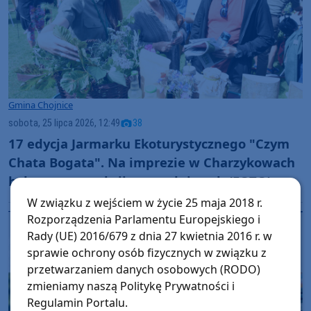
Gmina Chojnice
sobota, 25 lipca 2026, 12:49
38
17 edycja Jarmarku Ekoturystycznego "Czym
Chata Bogata". Na imprezie w Charzykowach
było sporo atrakcji przyrodniczych (FOTO)
W związku z wejściem w życie 25 maja 2018 r.
Rozporządzenia Parlamentu Europejskiego i
Rady (UE) 2016/679 z dnia 27 kwietnia 2016 r. w
sprawie ochrony osób fizycznych w związku z
przetwarzaniem danych osobowych (RODO)
zmieniamy naszą Politykę Prywatności i
Regulamin Portalu.