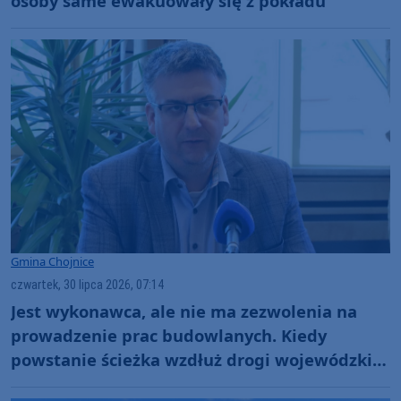
osoby same ewakuowały się z pokładu
Gmina Chojnice
czwartek, 30 lipca 2026, 07:14
Jest wykonawca, ale nie ma zezwolenia na
prowadzenie prac budowlanych. Kiedy
powstanie ścieżka wzdłuż drogi wojewódzkiej
nr 212 w gminie Chojnice?