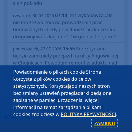
się z pokładu
07:14
Jest wykonawca, ale
czwartek, 30.07.2026
nie ma zezwolenia na prowadzenie prac
budowlanych. Kiedy powstanie ścieżka wzdłuż
drogi wojewódzkiej nr 212 w gminie Chojnice?
15:55
Przez tydzień
poniedziałek, 27.07.2026
będzie zamknięty przejazd na ulicy Angowickiej
w Chojnicach. Powodem remont wiaduktu nad
tą ulicą
Powiadomienie o plikach cookie Strona
korzysta z plików cookies do celów
statystycznych. Korzystając z naszych stron
bez zmiany ustawień przeglądarki będą one
zapisane w pamięci urządzenia, więcej
informacji na temat zarządzania plikami
cookies znajdziesz w
POLITYKA PRYWATNOŚCI
.
WIADOMOŚCI
ZAMKNIJ
BYTÓW