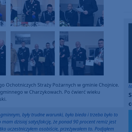
ego Ochotniczych Straży Pożarnych w gminie Chojnice.
A
zdu gminnego w Charzykowach. Po ćwierć wieku
S
ki.
c
gminnym, były trudne warunki, była bieda i trzeba było to
mam dzisiaj satysfakcję, że ponad 90 procent remiz jest
tko uczestniczyłem osobiście, przeżywałem to. Podjąłem