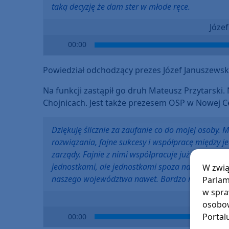
taką decyzję że dam ster w młode ręce.
Józe
Audio
00:00
Player
Powiedział odchodzący prezes Józef Januszewsk
Na funkcji zastąpił go druh Mateusz Przytarski
Chojnicach. Jest także prezesem OSP w Nowej C
Dziękuję ślicznie za zaufanie co do mojej osoby. M
rozwiązania, fajne sukcesy i współpracę między j
zarządy. Fajnie z nimi współpracuje już od dawi
jednostkami, ale jednostkami spoza naszego powia
W zwią
naszego województwa nawet. Bardzo mi się to p
Parlam
w spra
Mateu
osobow
Audio
Portal
00:00
Player