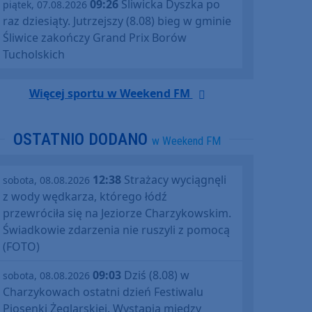
09:26
Śliwicka Dyszka po
piątek, 07.08.2026
raz dziesiąty. Jutrzejszy (8.08) bieg w gminie
Śliwice zakończy Grand Prix Borów
Tucholskich
Więcej sportu w Weekend FM
OSTATNIO DODANO
w Weekend FM
12:38
Strażacy wyciągnęli
sobota, 08.08.2026
z wody wędkarza, którego łódź
przewróciła się na Jeziorze Charzykowskim.
Świadkowie zdarzenia nie ruszyli z pomocą
(FOTO)
09:03
Dziś (8.08) w
sobota, 08.08.2026
Charzykowach ostatni dzień Festiwalu
Piosenki Żeglarskiej. Wystąpią między