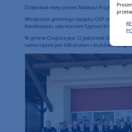
Prosim
Dziękował nowy prezes Mateusz Przytarski.
przetw
Wiceprezes gminnego związku OSP został Józe
R
Kwiatkowski, sekretarzem Szymon Król, a skarb
PO
W gminie Chojnice jest 12 jednostek OSP w ty
samorządzie jest 436 druhen i druhów, z czego w