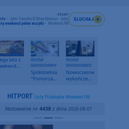
GRAMY
hts
John Travolta & Olivia Newton - John
SŁUCHAJ
ny weekend pełen muzyki
Weekend FM
ga lato z
Artykuł
Artykuł
sponsorowany
sponsorowany
eekend
M -
Spółdzielnia
Nowoczesne
oranny
"Pomorzanka"
wykończenia
onkurs w
w
ścian.
eekend
Człuchowie
Dlaczego
HITPORT
Lista Przebojów Weekend FM
M
informuje o
SPC, WPC i
przetargach
fornir
Notowanie nr
4438
z dnia
2026-08-07
i ofertach
kamienny
najmu
zyskują na
popularności?