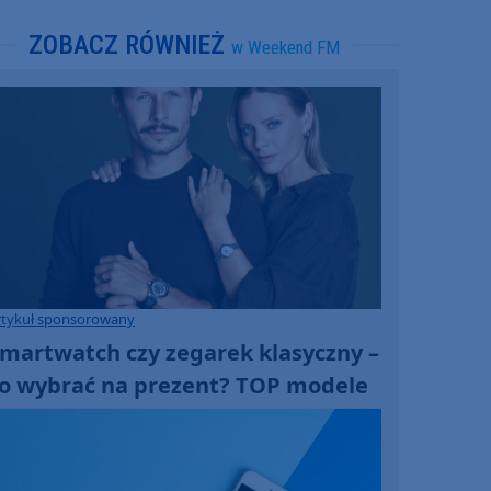
ZOBACZ RÓWNIEŻ
w Weekend FM
rtykuł sponsorowany
martwatch czy zegarek klasyczny –
o wybrać na prezent? TOP modele