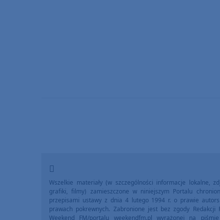
Wszelkie materiały (w szczególności informacje lokalne, zdj
grafiki, filmy) zamieszczone w niniejszym Portalu chronio
przepisami ustawy z dnia 4 lutego 1994 r. o prawie autors
prawach pokrewnych. Zabronione jest bez zgody Redakcji 
Weekend FM/portalu weekendfm.pl wyrażonej na piśmi