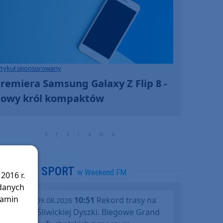
rtykuł sponsorowany
remiera Samsung Galaxy Z Flip 8 -
owy król kompaktów
SPORT
w Weekend FM
2016 r.
 danych
lamin
10:51
Rekord trasy na
niedziela, 09.08.2026
jubileusz Śliwickiej Dyszki. Biegowe Grand