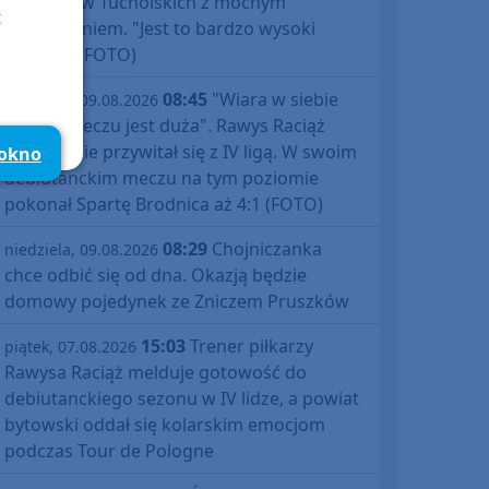
Prix Borów Tucholskich z mocnym
t
zakończeniem. "Jest to bardzo wysoki
poziom" (FOTO)
08:45
"Wiara w siebie
niedziela, 09.08.2026
po tym meczu jest duża". Rawys Raciąż
znakomicie przywitał się z IV ligą. W swoim
 okno
debiutanckim meczu na tym poziomie
pokonał Spartę Brodnica aż 4:1 (FOTO)
08:29
Chojniczanka
niedziela, 09.08.2026
chce odbić się od dna. Okazją będzie
domowy pojedynek ze Zniczem Pruszków
15:03
Trener piłkarzy
piątek, 07.08.2026
Rawysa Raciąż melduje gotowość do
debiutanckiego sezonu w IV lidze, a powiat
bytowski oddał się kolarskim emocjom
podczas Tour de Pologne