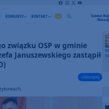
KONKURSY
KONTAKT
Summer Nig
Wakacyj
o związku OSP w gminie
Me
ózefa Januszewskiego zastąpił
W
F
O)
p
k
W
Udostępnij
F
rzykowach.