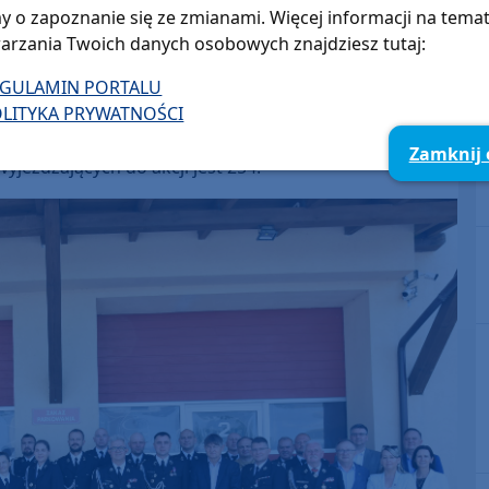
Arrow
y o zapoznanie się ze zmianami. Więcej informacji na tema
keys
arzania Twoich danych osobowych znajdziesz tutaj:
to
f Januszewski, komendantem gminnym Łukasz
EGULAMIN PORTALU
increase
niczką Marta Duszak.
LITYKA PRYWATNOŚCI
or
m 3 w Krajowym Systemie Ratowniczo-Gaśniczym. W
decrease
Zamknij
yjeżdżających do akcji jest 254.
volume.