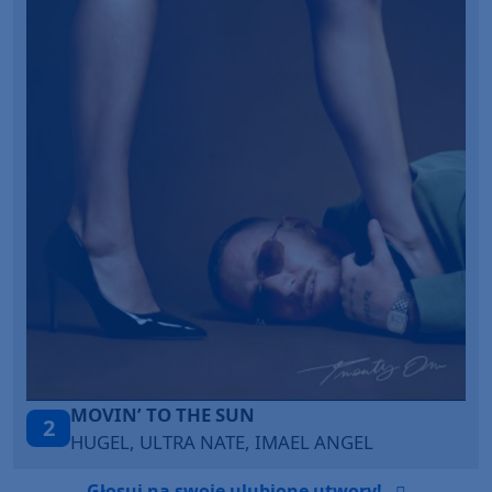
TAŃCZ!
3
BLETKA
Głosuj na swoje ulubione utwory!