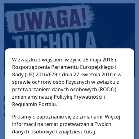
W związku z wejściem w życie 25 maja 2018 r.
Rozporządzenia Parlamentu Europejskiego i
Rady (UE) 2016/679 z dnia 27 kwietnia 2016 r. w
Tuchola
sprawie ochrony osób fizycznych w związku z
czwartek, 30 lipca 2026, 11:25
przetwarzaniem danych osobowych (RODO)
zmieniamy naszą Politykę Prywatności i
Już jutro (31.07) centrum Tucholi zmieni się w
Regulamin Portalu.
plan filmowy z początków II wojny światowej.
Ekipa filmu "Medalik" będzie kręcić miejskie
Prosimy o zapoznanie się ze zmianami. Więcej
zdjęcia plenerowe
informacji na temat przetwarzania Twoich
danych osobowych znajdziesz tutaj: