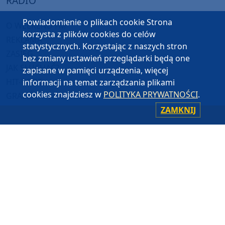
RADIO
Powiadomienie o plikach cookie Strona
O WEEKEND FM
korzysta z plików cookies do celów
REKLAMA
statystycznych. Korzystając z naszych stron
ZASIĘG
bez zmiany ustawień przeglądarki będą one
JAK SŁUCHAĆ?
zapisane w pamięci urządzenia, więcej
HIT-PORT
informacji na temat zarządzania plikami
cookies znajdziesz w
POLITYKA PRYWATNOŚCI
.
GRALIŚMY W WEEKEND FM
ZAMKNIJ
CZĘSTOTLIWOŚCI
87,8 FM
MIASTKO
90,9 FM
STAROGARD GDAŃSKI
91,7 FM
KOŚCIERZYNA
92,6 FM
SĘPÓLNO KRAJEŃSKIE
99,3 FM
CHOJNICE, CZŁUCHÓW, TUCHOLA
105,8 FM
BYTÓW