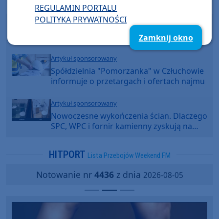
Poprzednia strona
Następna strona
REGULAMIN PORTALU
POLITYKA PRYWATNOŚCI
Mega lato z Weekend FM - poranny
konkurs w Weekend FM
Zamknij okno
Artykuł sponsorowany
Spółdzielnia "Pomorzanka" w Człuchowie
informuje o przetargach i ofertach najmu
Artykuł sponsorowany
Nowoczesne wykończenia ścian. Dlaczego
SPC, WPC i fornir kamienny zyskują na
popularności?
HITPORT
Lista Przebojów Weekend FM
Notowanie nr
4436
z dnia
2026-08-05