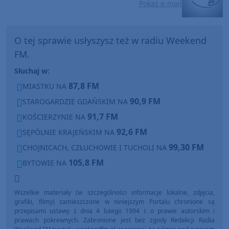
Pokaż e-mail
O tej sprawie usłyszysz też w radiu Weekend
FM.
Słuchaj w:
87,8 FM
MIASTKU NA
90,9 FM
STAROGARDZIE GDAŃSKIM NA
91,7 FM
KOŚCIERZYNIE NA
92,6 FM
SĘPÓLNIE KRAJEŃSKIM NA
99,30 FM
CHOJNICACH, CZŁUCHOWIE I TUCHOLI NA
105,8 FM
BYTOWIE NA
Wszelkie materiały (w szczególności informacje lokalne, zdjęcia,
grafiki, filmy) zamieszczone w niniejszym Portalu chronione są
przepisami ustawy z dnia 4 lutego 1994 r. o prawie autorskim i
prawach pokrewnych. Zabronione jest bez zgody Redakcji Radia