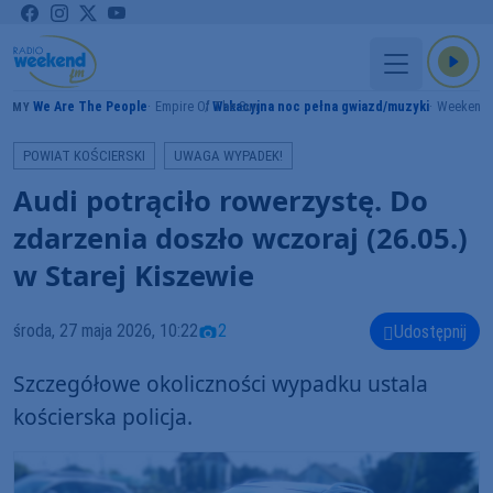
We Are The People
Empire Of The Sun
Wakacyjna noc pełna gwiazd/muzyki
Weekend
RAMY
POWIAT KOŚCIERSKI
UWAGA WYPADEK!
Audi potrąciło rowerzystę. Do
zdarzenia doszło wczoraj (26.05.)
w Starej Kiszewie
środa, 27 maja 2026, 10:22
2
Udostępnij
Szczegółowe okoliczności wypadku ustala
kościerska policja.