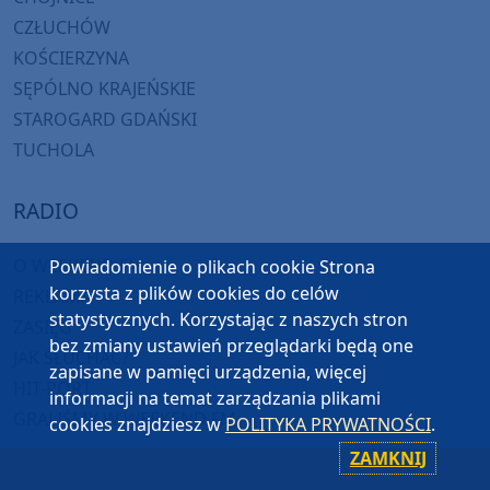
CZŁUCHÓW
KOŚCIERZYNA
SĘPÓLNO KRAJEŃSKIE
STAROGARD GDAŃSKI
TUCHOLA
RADIO
O WEEKEND FM
Powiadomienie o plikach cookie Strona
korzysta z plików cookies do celów
REKLAMA
statystycznych. Korzystając z naszych stron
ZASIĘG
bez zmiany ustawień przeglądarki będą one
JAK SŁUCHAĆ?
zapisane w pamięci urządzenia, więcej
HIT-PORT
informacji na temat zarządzania plikami
GRALIŚMY W WEEKEND FM
cookies znajdziesz w
POLITYKA PRYWATNOŚCI
.
ZAMKNIJ
CZĘSTOTLIWOŚCI