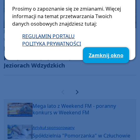
Prosimy o zapoznanie się ze zmianami. Więcej
informacji na temat przetwarzania Twoich
danych osobowych znajdziesz tutaj:
Powiat Kościerski
REGULAMIN PORTALU
wtorek, 14 lipca 2026, 09:53
5
POLITYKA PRYWATNOŚCI
Bezpieczeństwo na wodzie po nadzorem
Zamknij okno
policji i straży rybackiej. Kontrole służb na
Jeziorach Wdzydzkich
Poprzednia strona
Następna strona
Mega lato z Weekend FM - poranny
konkurs w Weekend FM
Artykuł sponsorowany
Spółdzielnia "Pomorzanka" w Człuchowie