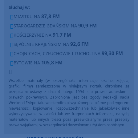
Słuchaj w:
87,8 FM
MIASTKU NA
90,9 FM
STAROGARDZIE GDAŃSKIM NA
91,7 FM
KOŚCIERZYNIE NA
92,6 FM
SĘPÓLNIE KRAJEŃSKIM NA
99,30 FM
CHOJNICACH, CZŁUCHOWIE I TUCHOLI NA
105,8 FM
BYTOWIE NA
Wszelkie materiały (w szczególności informacje lokalne, zdjęcia,
grafiki, filmy) zamieszczone w niniejszym Portalu chronione są
przepisami ustawy z dnia 4 lutego 1994 r. o prawie autorskim i
prawach pokrewnych. Zabronione jest bez zgody Redakcji Radia
Weekend FM/portalu weekendfm.pl wyrażonej na piśmie pod rygorem
nieważności: kopiowanie, rozpowszechnianie lub jakiekolwiek inne
wykorzystywanie w całości lub we fragmentach informacji, danych,
materiałów lub innych treści poza przewidzianymi przez przepisy
prawa wyjątkami, w szczególności dozwolonym użytkiem osobistym.