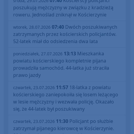
07:40
Kościerscy policjanci
środa, 29.07.2026
poszukują mężczyzny w związku z kradzieżą
roweru. Jednoślad zniknął w Kościerzynie
07:40
Dwóch poszukiwanych
wtorek, 28.07.2026
zatrzymanych przez kościerskich policjantów.
52-latek miał do odsiedzenia dwa lata
13:13
Mieszkanka
poniedziałek, 27.07.2026
powiatu kościerskiego kompletnie pijana
prowadziła samochód. 44-latka już straciła
prawo jazdy
11:57
18-latka z powiatu
czwartek, 23.07.2026
kościerskiego zaniepokoiła się losem leżącego
w lesie mężczyzny i wezwała policję. Okazało
się, że 44-latek był poszukiwany
11:30
Policjant po służbie
czwartek, 23.07.2026
zatrzymał pijanego kierowcę w Kościerzynie.