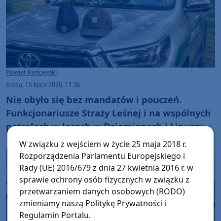
Powiat Kościerski
środa, 15 lipca 2026, 11:36
Nie obyło się bez mandatów i pouczeń.
Funkcjonariusze Straży Leśnej i na wspólnych
patrolach w lasach w Dziemianach i Lipuszu
W związku z wejściem w życie 25 maja 2018 r.
Rozporządzenia Parlamentu Europejskiego i
Rady (UE) 2016/679 z dnia 27 kwietnia 2016 r. w
sprawie ochrony osób fizycznych w związku z
przetwarzaniem danych osobowych (RODO)
zmieniamy naszą Politykę Prywatności i
Regulamin Portalu.