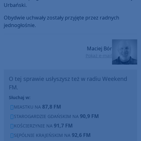
Urbański.
Obydwie uchwały zostały przyjęte przez radnych
jednogłośnie.
Maciej Bór
Pokaż e-mail
O tej sprawie usłyszysz też w radiu Weekend
FM.
Słuchaj w:
87,8 FM
MIASTKU NA
90,9 FM
STAROGARDZIE GDAŃSKIM NA
91,7 FM
KOŚCIERZYNIE NA
92,6 FM
SĘPÓLNIE KRAJEŃSKIM NA