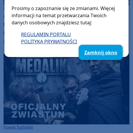
Prosimy o zapoznanie się ze zmianami. Więcej
Powiat Tucholski
informacji na temat przetwarzania Twoich
poniedziałek, 6 lipca 2026, 08:48
24
danych osobowych znajdziesz tutaj:
W sobotę (04.07) w lasach pod Tucholą ekipa
filmu "Medalik. Pięciu z borów"
REGULAMIN PORTALU
zorganizowała kolejny plan zdjęciowy (FOTO,
POLITYKA PRYWATNOŚCI
RELACJA)
Zamknij okno
Powiat Tucholski