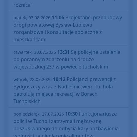
różnica"
11:06
Projektanci przebudowy
piątek, 07.08.2026
drogi powiatowej Bysław-Lubiewo
zorganizowali konsultacje społeczne z
mieszkańcami
13:31
Są policyjne ustalenia
czwartek, 30.07.2026
po porannym zdarzeniu na drodze
wojewódzkiej 237 w powiecie tucholskim
10:12
Policjanci prewencji z
wtorek, 28.07.2026
Bydgoszczy wraz z Nadleśnictwem Tuchola
patrolują miejsca rekreacji w Borach
Tucholskich
10:30
Funkcjonariusze
poniedziałek, 27.07.2026
policji w Tucholi zatrzymali mężczyznę
poszukiwanego do odbycia kary pozbawienia
wolności za niepłacenie alimentów