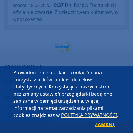
10:37
Dni Borów Tucholskich
sobota, 18.07.2026
oficjalnie otwarte. Z dziedzictwem kulturowym
Unesco w tle
WIADOMOŚCI
Powiadomienie o plikach cookie Strona
korzysta z plików cookies do celów
BYTÓW
statystycznych. Korzystając z naszych stron
CHOJNICE
bez zmiany ustawień przeglądarki będą one
CZŁUCHÓW
zapisane w pamięci urządzenia, więcej
KOŚCIERZYNA
informacji na temat zarządzania plikami
SĘPÓLNO KRAJEŃSKIE
cookies znajdziesz w
POLITYKA PRYWATNOŚCI
.
STAROGARD GDAŃSKI
ZAMKNIJ
TUCHOLA