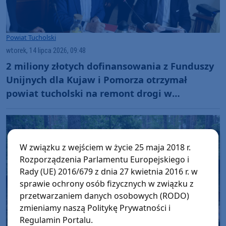
Powiat Tucholski
wtorek, 14 lipca 2026, 09:48
2 miliony złotych dofinansowania z Funduszy
Unijnych dla Kujaw i Pomorza otrzymał
powiat tucholski na remont drogi w
Trzebcinach
W związku z wejściem w życie 25 maja 2018 r.
Rozporządzenia Parlamentu Europejskiego i
Rady (UE) 2016/679 z dnia 27 kwietnia 2016 r. w
sprawie ochrony osób fizycznych w związku z
przetwarzaniem danych osobowych (RODO)
zmieniamy naszą Politykę Prywatności i
Regulamin Portalu.