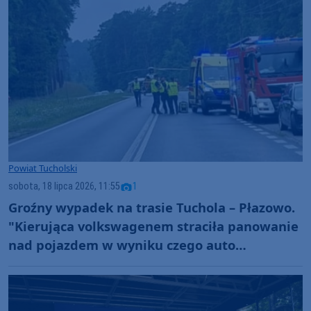
Powiat Tucholski
sobota, 18 lipca 2026, 11:55
1
Groźny wypadek na trasie Tuchola – Płazowo.
"Kierująca volkswagenem straciła panowanie
nad pojazdem w wyniku czego auto
dachowało" AKTUALIZACJA