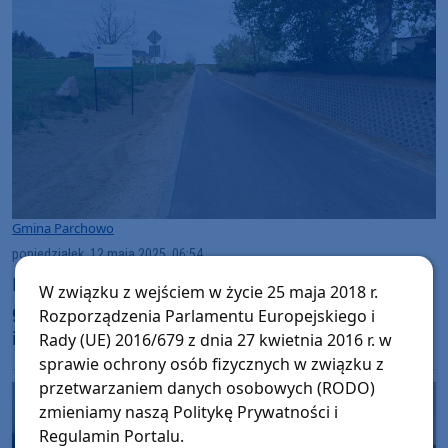
Gmina Parchowo
poniedziałek, 12 maja 2025, 06:54
Powstała nowa droga Gołczewo-Jamno, w
W związku z wejściem w życie 25 maja 2018 r.
gminie Parchowo. Zakończyła się także
Rozporządzenia Parlamentu Europejskiego i
inwestycja powiatowa w tym samorządzie
Rady (UE) 2016/679 z dnia 27 kwietnia 2016 r. w
sprawie ochrony osób fizycznych w związku z
przetwarzaniem danych osobowych (RODO)
zmieniamy naszą Politykę Prywatności i
Regulamin Portalu.