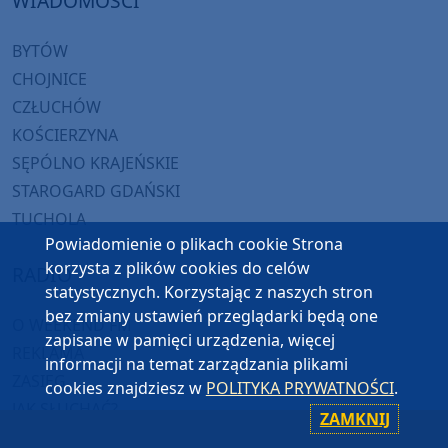
WIADOMOŚCI
BYTÓW
CHOJNICE
CZŁUCHÓW
KOŚCIERZYNA
SĘPÓLNO KRAJEŃSKIE
STAROGARD GDAŃSKI
TUCHOLA
Powiadomienie o plikach cookie Strona
korzysta z plików cookies do celów
RADIO
statystycznych. Korzystając z naszych stron
bez zmiany ustawień przeglądarki będą one
O WEEKEND FM
zapisane w pamięci urządzenia, więcej
REKLAMA
informacji na temat zarządzania plikami
ZASIĘG
cookies znajdziesz w
POLITYKA PRYWATNOŚCI
.
JAK SŁUCHAĆ?
ZAMKNIJ
HIT-PORT