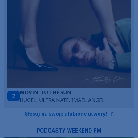
LEGENDARY LOVERS (SAVE ME)
3
KATY PERRY & CHIEF KEEF
Głosuj na swoje ulubione utwory!
PODCASTY WEEKEND FM