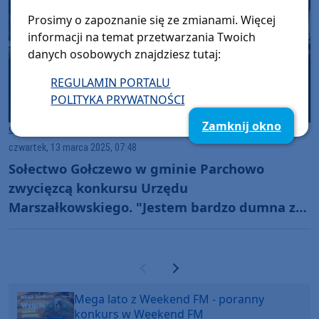
Prosimy o zapoznanie się ze zmianami. Więcej
informacji na temat przetwarzania Twoich
danych osobowych znajdziesz tutaj:
REGULAMIN PORTALU
POLITYKA PRYWATNOŚCI
Zamknij okno
Gmina Parchowo
czwartek, 13 marca 2025, 07:48
Sołectwo Gołczewo w gminie Parchowo
zwycięzcą konkursu Urzędu
Marszałkowskiego. "Jestem bardzo dumna z
mieszkańców"
Poprzednia strona
Następna strona
Mega lato z Weekend FM - poranny
konkurs w Weekend FM