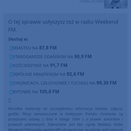
Pokaż e-mail
O tej sprawie usłyszysz też w radiu Weekend
FM.
Słuchaj w:
87,8 FM
MIASTKU NA
90,9 FM
STAROGARDZIE GDAŃSKIM NA
91,7 FM
KOŚCIERZYNIE NA
92,6 FM
SĘPÓLNIE KRAJEŃSKIM NA
99,30 FM
CHOJNICACH, CZŁUCHOWIE I TUCHOLI NA
105,8 FM
BYTOWIE NA
Wszelkie materiały (w szczególności informacje lokalne, zdjęcia,
grafiki, filmy) zamieszczone w niniejszym Portalu chronione są
przepisami ustawy z dnia 4 lutego 1994 r. o prawie autorskim i
prawach pokrewnych. Zabronione jest bez zgody Redakcji Radia
Weekend FM/portalu weekendfm.pl wyrażonej na piśmie pod rygorem