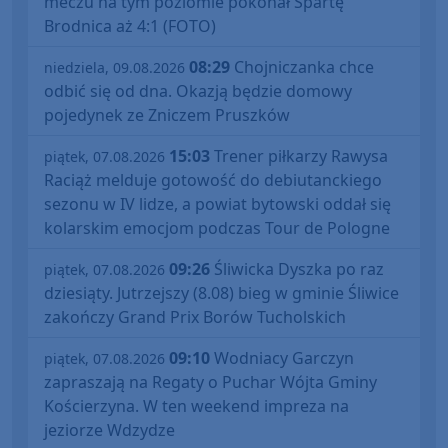
meczu na tym poziomie pokonał Spartę
Brodnica aż 4:1 (FOTO)
08:29
Chojniczanka chce
niedziela, 09.08.2026
odbić się od dna. Okazją będzie domowy
pojedynek ze Zniczem Pruszków
15:03
Trener piłkarzy Rawysa
piątek, 07.08.2026
Raciąż melduje gotowość do debiutanckiego
sezonu w IV lidze, a powiat bytowski oddał się
kolarskim emocjom podczas Tour de Pologne
09:26
Śliwicka Dyszka po raz
piątek, 07.08.2026
dziesiąty. Jutrzejszy (8.08) bieg w gminie Śliwice
zakończy Grand Prix Borów Tucholskich
09:10
Wodniacy Garczyn
piątek, 07.08.2026
zapraszają na Regaty o Puchar Wójta Gminy
Kościerzyna. W ten weekend impreza na
jeziorze Wdzydze