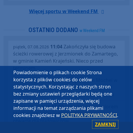
Więcej sportu w Weekend FM
OSTATNIO DODANO
w Weekend FM
11:04
Zakończyła się budowa
piątek, 07.08.2026
ścieżki rowerowej z Jerzmionek do Zamartego,
w gminie Kamień Krajeński. Nieco przed
terminem
Powiadomienie o plikach cookie Strona
korzysta z plików cookies do celów
08:11
Nad jeziorem Mochel w
sobota, 01.08.2026
statystycznych. Korzystając z naszych stron
Kamieniu Krajeńskim jutro (02.08) kolejny
bez zmiany ustawień przeglądarki będą one
turniej w beach soccera o puchar burmistrza
zapisane w pamięci urządzenia, więcej
17:00
Kąpielisko nad jeziorem
wtorek, 28.07.2026
informacji na temat zarządzania plikami
Mochel w Kamieniu Krajeńskim ponownie
cookies znajdziesz w
POLITYKA PRYWATNOŚCI
.
otwarte dla plażowiczów
ZAMKNIJ
08:03
W amfiteatrze nad