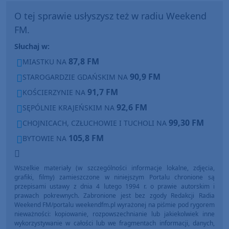
O tej sprawie usłyszysz też w radiu Weekend
FM.
Słuchaj w:
87,8 FM
MIASTKU NA
90,9 FM
STAROGARDZIE GDAŃSKIM NA
91,7 FM
KOŚCIERZYNIE NA
92,6 FM
SĘPÓLNIE KRAJEŃSKIM NA
99,30 FM
CHOJNICACH, CZŁUCHOWIE I TUCHOLI NA
105,8 FM
BYTOWIE NA
Wszelkie materiały (w szczególności informacje lokalne, zdjęcia,
grafiki, filmy) zamieszczone w niniejszym Portalu chronione są
przepisami ustawy z dnia 4 lutego 1994 r. o prawie autorskim i
prawach pokrewnych. Zabronione jest bez zgody Redakcji Radia
Weekend FM/portalu weekendfm.pl wyrażonej na piśmie pod rygorem
nieważności: kopiowanie, rozpowszechnianie lub jakiekolwiek inne
wykorzystywanie w całości lub we fragmentach informacji, danych,