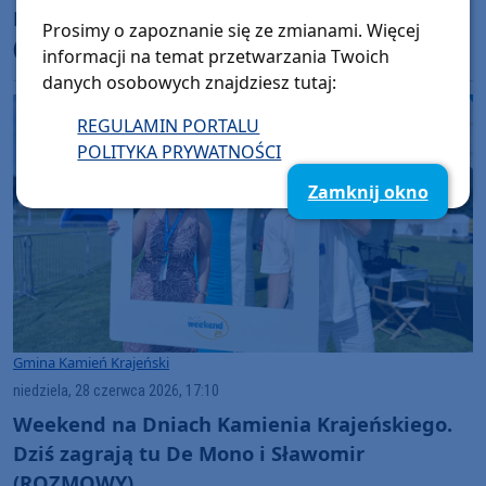
Krajeńskim huczne obchody święta miasta
Prosimy o zapoznanie się ze zmianami. Więcej
(FOTO, RELACJA)
informacji na temat przetwarzania Twoich
danych osobowych znajdziesz tutaj:
REGULAMIN PORTALU
POLITYKA PRYWATNOŚCI
Zamknij okno
Gmina Kamień Krajeński
niedziela, 28 czerwca 2026, 17:10
Weekend na Dniach Kamienia Krajeńskiego.
Dziś zagrają tu De Mono i Sławomir
(ROZMOWY)