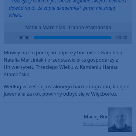
- Dzisiejszy dzień to jest nasze wspólne święto i pewnie i
dowód na to, że zapał akademicki, pasja nie znają
wieku.
Natalia Marciniak i Hanna Atamańska
Audio
00:00
00:00
Player
Mówiły na rozpoczęciu imprezy burmistrz Kamienia
Natalia Marciniak i przedstawicielka gospodarzy z
Uniwersytetu Trzeciego Wieku w Kamieniu Hanna
Atamańska.
Według wcześniej ustalonego harmonogramu, kolejne
Juwenalia za rok powinny odbyć się w Więcborku.
Maciej Bór
Pokaż e-mail