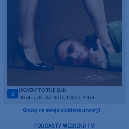
LEGENDARY LOVERS (SAVE ME)
3
KATY PERRY & CHIEF KEEF
Głosuj na swoje ulubione utwory!
PODCASTY WEEKEND FM