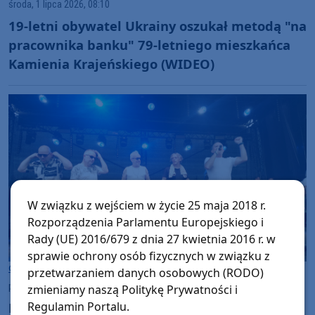
środa, 1 lipca 2026, 08:10
19-letni obywatel Ukrainy oszukał metodą "na
pracownika banku" 79-letniego mieszkańca
Kamienia Krajeńskiego (WIDEO)
W związku z wejściem w życie 25 maja 2018 r.
Rozporządzenia Parlamentu Europejskiego i
Rady (UE) 2016/679 z dnia 27 kwietnia 2016 r. w
sprawie ochrony osób fizycznych w związku z
Gmina Kamień Krajeński
przetwarzaniem danych osobowych (RODO)
poniedziałek, 29 czerwca 2026, 09:06
20
zmieniamy naszą Politykę Prywatności i
Przez cały weekend trwały w Kamieniu
Regulamin Portalu.