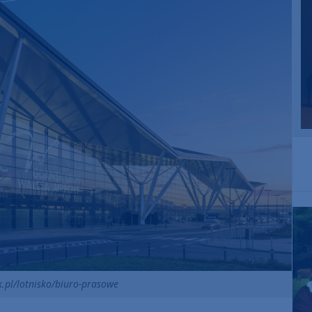
k.pl/lotnisko/biuro-prasowe