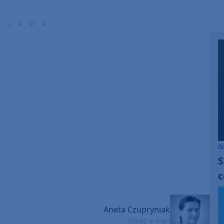
A
S
c
Aneta Czupryniak
Pokaż e-mail