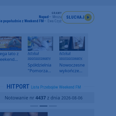
GRAMY
Napad
Mrozu
SŁUCHAJ
ie popołudnie z Weekend FM
Ewa Czyż
ga lato z
Artykuł
Artykuł
sponsorowany
sponsorowany
eekend
M -
Spółdzielnia
Nowoczesne
oranny
"Pomorzanka"
wykończenia
onkurs w
w
ścian.
eekend
Człuchowie
Dlaczego
HITPORT
Lista Przebojów Weekend FM
M
informuje o
SPC, WPC i
przetargach
fornir
Notowanie nr
4437
z dnia
2026-08-06
i ofertach
kamienny
najmu
zyskują na
popularności?