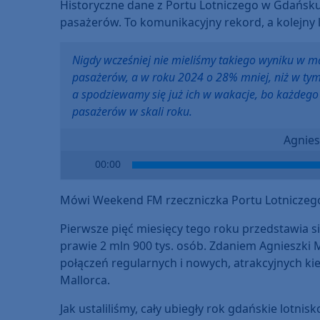
Historyczne dane z Portu Lotniczego w Gdańsku 
pasażerów. To komunikacyjny rekord, a kolejny l
Nigdy wcześniej nie mieliśmy takiego wyniku w m
pasażerów, a w roku 2024 o 28% mniej, niż w tym
a spodziewamy się już ich w wakacje, bo każdego rok
pasażerów w skali roku.
Agnies
Audio
00:00
Player
Mówi Weekend FM rzeczniczka Portu Lotniczeg
Pierwsze pięć miesięcy tego roku przedstawia si
prawie 2 mln 900 tys. osób. Zdaniem Agnieszki 
połączeń regularnych i nowych, atrakcyjnych ki
Mallorca.
Jak ustaliliśmy, cały ubiegły rok gdańskie lotn