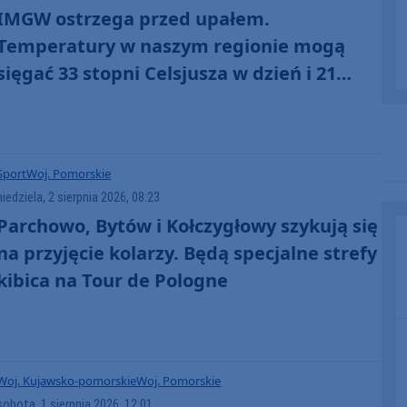
IMGW ostrzega przed upałem.
Temperatury w naszym regionie mogą
sięgać 33 stopni Celsjusza w dzień i 21
stopni w nocy
Sport
Woj. Pomorskie
niedziela, 2 sierpnia 2026, 08:23
Parchowo, Bytów i Kołczygłowy szykują się
na przyjęcie kolarzy. Będą specjalne strefy
kibica na Tour de Pologne
Woj. Kujawsko-pomorskie
Woj. Pomorskie
sobota, 1 sierpnia 2026, 12:01