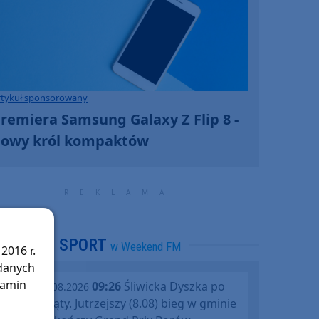
rtykuł sponsorowany
remiera Samsung Galaxy Z Flip 8 -
owy król kompaktów
SPORT
w Weekend FM
2016 r.
 danych
lamin
09:26
Śliwicka Dyszka po
piątek, 07.08.2026
raz dziesiąty. Jutrzejszy (8.08) bieg w gminie