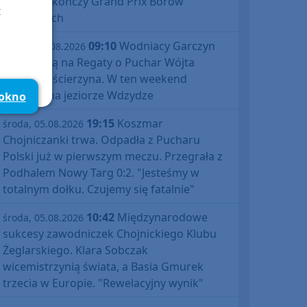
Śliwice zakończy Grand Prix Borów
t
Tucholskich
09:10
Wodniacy Garczyn
piątek, 07.08.2026
zapraszają na Regaty o Puchar Wójta
Gminy Kościerzyna. W ten weekend
impreza na jeziorze Wdzydze
 okno
19:15
Koszmar
środa, 05.08.2026
Chojniczanki trwa. Odpadła z Pucharu
Polski już w pierwszym meczu. Przegrała z
Podhalem Nowy Targ 0:2. "Jesteśmy w
totalnym dołku. Czujemy się fatalnie"
10:42
Międzynarodowe
środa, 05.08.2026
sukcesy zawodniczek Chojnickiego Klubu
Żeglarskiego. Klara Sobczak
wicemistrzynią świata, a Basia Gmurek
trzecia w Europie. "Rewelacyjny wynik"