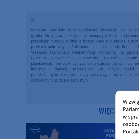
Wszelkie materiały (w szczególności informacje lokalne, zdj
grafiki, filmy) zamieszczone w niniejszym Portalu chronio
przepisami ustawy z dnia 4 lutego 1994 r. o prawie autors
prawach pokrewnych. Zabronione jest bez zgody Redakcji 
Weekend FM/portalu weekendfm.pl wyrażonej na piśmi
rygorem nieważności: kopiowanie, rozpowszechniani
jakiekolwiek inne wykorzystywanie w całości lub we fragme
informacji, danych, materiałów lub innych treści 
przewidzianymi przez przepisy prawa wyjątkami, w szczegól
dozwolonym użytkiem osobistym.
W zwią
Parlam
WIĘCEJ WIA
w spra
osobow
Portal