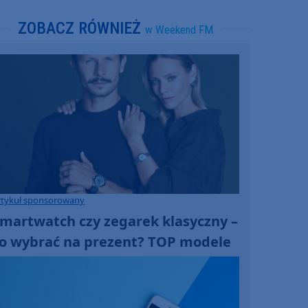
ZOBACZ RÓWNIEŻ
w Weekend FM
rtykuł sponsorowany
martwatch czy zegarek klasyczny –
o wybrać na prezent? TOP modele