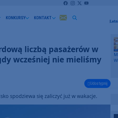
KONKURSY
KONTAKT
Letn
ordową liczbą pasażerów w
Me
dy wcześniej nie mieliśmy
W
F
p
k
W
Udostępnij
F
sko spodziewa się zaliczyć już w wakacje.