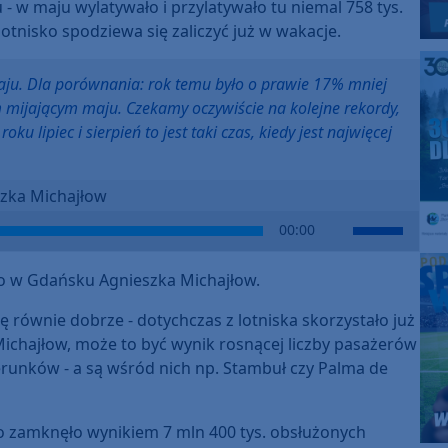
- w maju wylatywało i przylatywało tu niemal 758 tys.
otnisko spodziewa się zaliczyć już w wakacje.
aju. Dla porównania: rok temu było o prawie 17% mniej
 mijającym maju. Czekamy oczywiście na kolejne rekordy,
u lipiec i sierpień to jest taki czas, kiedy jest najwięcej
zka Michajłow
Use
00:00
Up/Down
Arrow
o w Gdańsku Agnieszka Michajłow.
keys
to
ę równie dobrze - dotychczas z lotniska skorzystało już
increase
Michajłow, może to być wynik rosnącej liczby pasażerów
or
erunków - a są wśród nich np. Stambuł czy Palma de
decrease
volume.
isko zamknęło wynikiem 7 mln 400 tys. obsłużonych