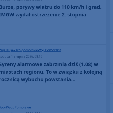
Burze, porywy wiatru do 110 km/h i grad.
IMGW wydał ostrzeżenie 2. stopnia
Woj. Kujawsko-pomorskie
Woj. Pomorskie
sobota, 1 sierpnia 2026, 08:16
Syreny alarmowe zabrzmią dziś (1.08) w
miastach regionu. To w związku z kolejną
rocznicą wybuchu powstania
warszawskiego
Sport
Woj. Pomorskie