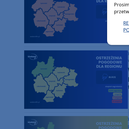
Prosim
przetw
R
PO