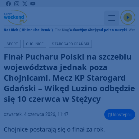
'm Not Rich ( Hitimpulse Remix )
The King's Son Feat. Shaggy
Wakacyjny weekend pełen muzyki
Weeke
SPORT
CHOJNICE
STAROGARD GDAŃSKI
Finał Pucharu Polski na szczeblu
województwa jednak poza
Chojnicami. Mecz KP Starogard
Gdański – Wikęd Luzino odbędzie
się 10 czerwca w Stężycy
czwartek, 4 czerwca 2026, 11:47
Udostępnij
Chojnice postarają się o finał za rok.