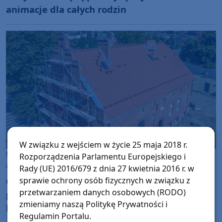
animacje dla całych rodzin
W związku z wejściem w życie 25 maja 2018 r.
Gmina Brusy
Rozporządzenia Parlamentu Europejskiego i
czwartek, 6 sierpnia 2026, 09:01
Rady (UE) 2016/679 z dnia 27 kwietnia 2016 r. w
Gmina Brusy remontuje budynek dawnej
sprawie ochrony osób fizycznych w związku z
przetwarzaniem danych osobowych (RODO)
pastorówki w Kosobudach. Odnowa zabytku
zmieniamy naszą Politykę Prywatności i
kosztuje ponad 1 mln zł
Regulamin Portalu.