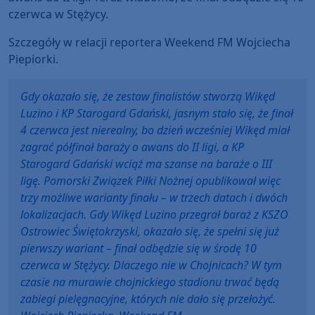
czerwca w Stężycy.
Szczegóły w relacji reportera Weekend FM Wojciecha
Piepiorki.
Gdy okazało się, że zestaw finalistów stworzą Wikęd
Luzino i KP Starogard Gdański, jasnym stało się, że finał
4 czerwca jest nierealny, bo dzień wcześniej Wikęd miał
zagrać półfinał baraży o awans do II ligi, a KP
Starogard Gdański wciąż ma szanse na baraże o III
ligę. Pomorski Związek Piłki Nożnej opublikował więc
trzy możliwe warianty finału – w trzech datach i dwóch
lokalizacjach. Gdy Wikęd Luzino przegrał baraż z KSZO
Ostrowiec Świętokrzyski, okazało się, że spełni się już
pierwszy wariant – finał odbędzie się w środę 10
czerwca w Stężycy. Dlaczego nie w Chojnicach? W tym
czasie na murawie chojnickiego stadionu trwać będą
zabiegi pielęgnacyjne, których nie dało się przełożyć.