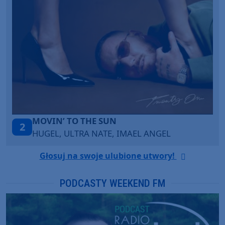
LEGENDARY LOVERS (SAVE ME)
3
KATY PERRY & CHIEF KEEF
Głosuj na swoje ulubione utwory!
PODCASTY WEEKEND FM