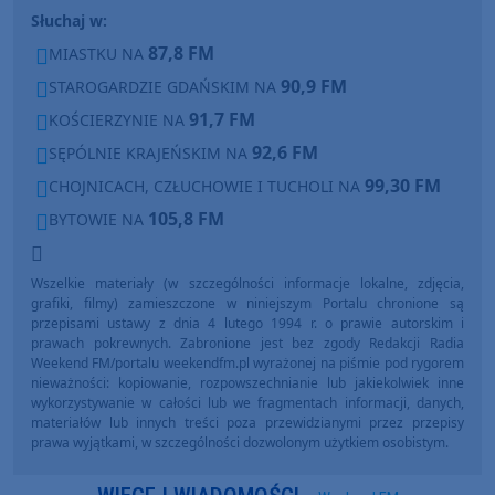
Słuchaj w:
87,8 FM
MIASTKU NA
90,9 FM
STAROGARDZIE GDAŃSKIM NA
91,7 FM
KOŚCIERZYNIE NA
92,6 FM
SĘPÓLNIE KRAJEŃSKIM NA
99,30 FM
CHOJNICACH, CZŁUCHOWIE I TUCHOLI NA
105,8 FM
BYTOWIE NA
Wszelkie materiały (w szczególności informacje lokalne, zdjęcia,
grafiki, filmy) zamieszczone w niniejszym Portalu chronione są
przepisami ustawy z dnia 4 lutego 1994 r. o prawie autorskim i
prawach pokrewnych. Zabronione jest bez zgody Redakcji Radia
Weekend FM/portalu weekendfm.pl wyrażonej na piśmie pod rygorem
nieważności: kopiowanie, rozpowszechnianie lub jakiekolwiek inne
wykorzystywanie w całości lub we fragmentach informacji, danych,
materiałów lub innych treści poza przewidzianymi przez przepisy
prawa wyjątkami, w szczególności dozwolonym użytkiem osobistym.