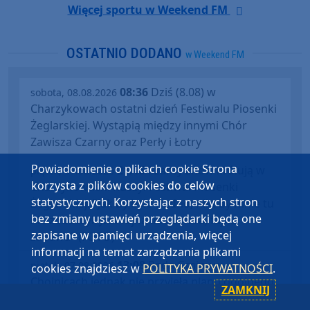
Więcej sportu w Weekend FM
OSTATNIO DODANO
w Weekend FM
08:36
Dziś (8.08) w
sobota, 08.08.2026
Charzykowach ostatni dzień Festiwalu Piosenki
Żeglarskiej. Wystąpią między innymi Chór
Zawisza Czarny oraz Perły i Łotry
Powiadomienie o plikach cookie Strona
21:15
Szanty znów królują w
piątek, 07.08.2026
korzysta z plików cookies do celów
Charzykowach. Ruszył Festiwal Piosenki
statystycznych. Korzystając z naszych stron
Żeglarskiej. "Jak by było nudno, nikt by mnie tu
bez zmiany ustawień przeglądarki będą one
nie zobaczył. Jest fajna atmosfera, fajna
zapisane w pamięci urządzenia, więcej
zabawa" (FOTO)
informacji na temat zarządzania plikami
13:08
Rada Gminy w
piątek, 07.08.2026
cookies znajdziesz w
POLITYKA PRYWATNOŚCI
.
Chojnicach jednak nie przyjęła planu ogólnego.
ZAMKNIJ
Decyzja została odsunięta w czasie