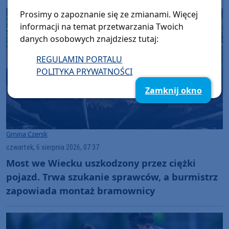
Prosimy o zapoznanie się ze zmianami. Więcej
informacji na temat przetwarzania Twoich
danych osobowych znajdziesz tutaj:
REGULAMIN PORTALU
POLITYKA PRYWATNOŚCI
Zamknij okno
Gmina Czersk
czwartek, 6 sierpnia 2026, 07:37
Most we Wiecku uszkodzony przez ciężki
pojazd. Trwa szukanie sprawców, a burmistrz
zapowiada montaż bramownicy