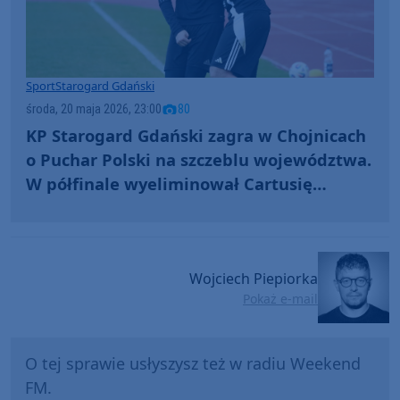
Sport
Starogard Gdański
środa, 20 maja 2026, 23:00
80
KP Starogard Gdański zagra w Chojnicach
o Puchar Polski na szczeblu województwa.
W półfinale wyeliminował Cartusię
Kartuzy. "Mecz walki, zaangażowania"
(FOTO)
Wojciech Piepiorka
Pokaż e-mail
O tej sprawie usłyszysz też w radiu Weekend
FM.