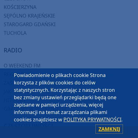
KOŚCIERZYNA
SĘPÓLNO KRAJEŃSKIE
STAROGARD GDAŃSKI
TUCHOLA
RADIO
O WEEKEND FM
REKLAMA
Powiadomienie o plikach cookie Strona
korzysta z plików cookies do celów
ZASIĘG
statystycznych. Korzystając z naszych stron
JAK SŁUCHAĆ?
bez zmiany ustawień przeglądarki będą one
HIT-PORT
zapisane w pamięci urządzenia, więcej
GRALIŚMY W WEEKEND FM
informacji na temat zarządzania plikami
cookies znajdziesz w
POLITYKA PRYWATNOŚCI
.
CZĘSTOTLIWOŚCI
ZAMKNIJ