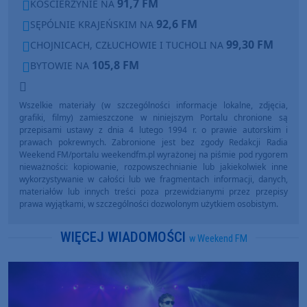
91,7 FM
KOŚCIERZYNIE NA
92,6 FM
SĘPÓLNIE KRAJEŃSKIM NA
99,30 FM
CHOJNICACH, CZŁUCHOWIE I TUCHOLI NA
105,8 FM
BYTOWIE NA
Wszelkie materiały (w szczególności informacje lokalne, zdjęcia,
grafiki, filmy) zamieszczone w niniejszym Portalu chronione są
przepisami ustawy z dnia 4 lutego 1994 r. o prawie autorskim i
prawach pokrewnych. Zabronione jest bez zgody Redakcji Radia
Weekend FM/portalu weekendfm.pl wyrażonej na piśmie pod rygorem
nieważności: kopiowanie, rozpowszechnianie lub jakiekolwiek inne
wykorzystywanie w całości lub we fragmentach informacji, danych,
materiałów lub innych treści poza przewidzianymi przez przepisy
prawa wyjątkami, w szczególności dozwolonym użytkiem osobistym.
WIĘCEJ WIADOMOŚCI
w Weekend FM