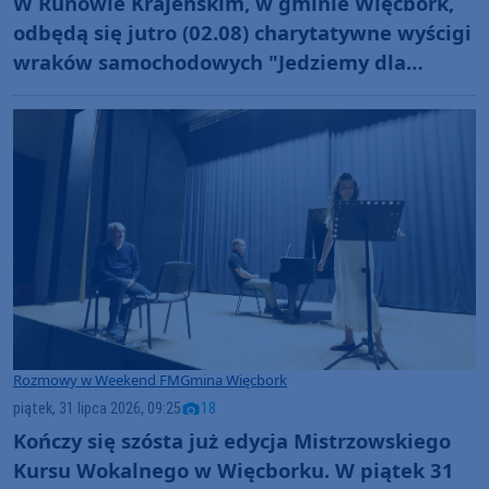
W Runowie Krajeńskim, w gminie Więcbork,
odbędą się jutro (02.08) charytatywne wyścigi
wraków samochodowych "Jedziemy dla
Fabiana"
Rozmowy w Weekend FM
Gmina Więcbork
piątek, 31 lipca 2026, 09:25
18
Kończy się szósta już edycja Mistrzowskiego
Kursu Wokalnego w Więcborku. W piątek 31