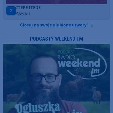
TEDE
ONE CALL 
3
LOUD LUXU
Głosuj na swoje ulubione utwory!
PODCASTY WEEKEND FM