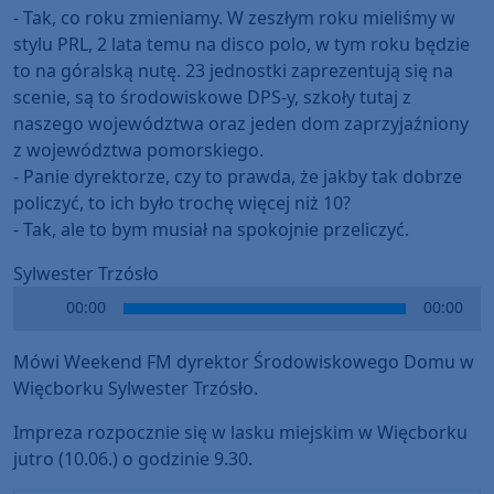
- Tak, co roku zmieniamy. W zeszłym roku mieliśmy w
stylu PRL, 2 lata temu na disco polo, w tym roku będzie
to na góralską nutę. 23 jednostki zaprezentują się na
scenie, są to środowiskowe DPS-y, szkoły tutaj z
naszego województwa oraz jeden dom zaprzyjaźniony
z województwa pomorskiego.
- Panie dyrektorze, czy to prawda, że jakby tak dobrze
policzyć, to ich było trochę więcej niż 10?
- Tak, ale to bym musiał na spokojnie przeliczyć.
Sylwester Trzósło
Audio
00:00
00:00
Player
Mówi Weekend FM dyrektor Środowiskowego Domu w
Więcborku Sylwester Trzósło.
Impreza rozpocznie się w lasku miejskim w Więcborku
jutro (10.06.) o godzinie 9.30.