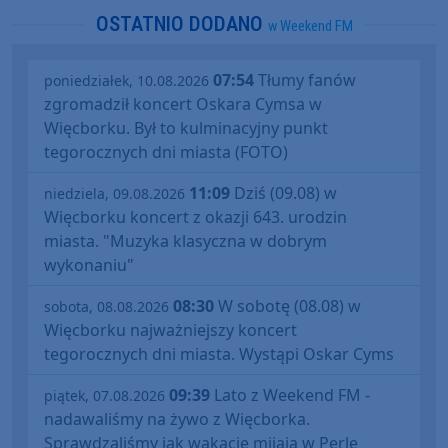
OSTATNIO DODANO
w Weekend FM
07:54
Tłumy fanów
poniedziałek, 10.08.2026
zgromadził koncert Oskara Cymsa w
Więcborku. Był to kulminacyjny punkt
tegorocznych dni miasta (FOTO)
11:09
Dziś (09.08) w
niedziela, 09.08.2026
Więcborku koncert z okazji 643. urodzin
miasta. "Muzyka klasyczna w dobrym
wykonaniu"
08:30
W sobotę (08.08) w
sobota, 08.08.2026
Więcborku najważniejszy koncert
tegorocznych dni miasta. Wystąpi Oskar Cyms
09:39
Lato z Weekend FM -
piątek, 07.08.2026
nadawaliśmy na żywo z Więcborka.
Sprawdzaliśmy jak wakacje mijają w Perle