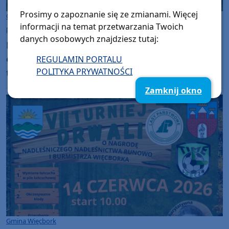
Prosimy o zapoznanie się ze zmianami. Więcej
Gmina Więcbork
informacji na temat przetwarzania Twoich
poniedziałek, 15 czerwca 2026, 08:55
16
danych osobowych znajdziesz tutaj:
Buczkowiaki z miejscowości Wielki Buczek
okazali się najlepsi na wczorajszym (14.06)
REGULAMIN PORTALU
turnieju drwali w Lubczy (FOTO)
POLITYKA PRYWATNOŚCI
Zamknij okno
Gmina Więcbork