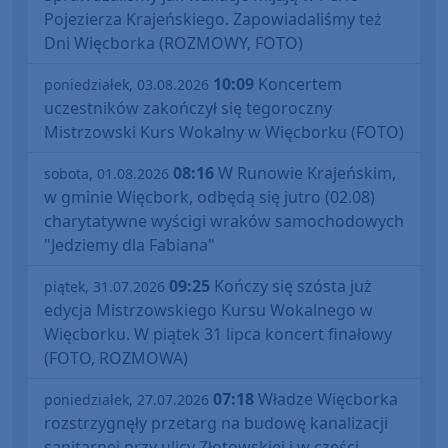
Pojezierza Krajeńskiego. Zapowiadaliśmy też
Dni Więcborka (ROZMOWY, FOTO)
10:09
Koncertem
poniedziałek, 03.08.2026
uczestników zakończył się tegoroczny
Mistrzowski Kurs Wokalny w Więcborku (FOTO)
08:16
W Runowie Krajeńskim,
sobota, 01.08.2026
w gminie Więcbork, odbędą się jutro (02.08)
charytatywne wyścigi wraków samochodowych
"Jedziemy dla Fabiana"
09:25
Kończy się szósta już
piątek, 31.07.2026
edycja Mistrzowskiego Kursu Wokalnego w
Więcborku. W piątek 31 lipca koncert finałowy
(FOTO, ROZMOWA)
07:18
Władze Więcborka
poniedziałek, 27.07.2026
rozstrzygnęły przetarg na budowę kanalizacji
sanitarnej przy ulicy Złotowskiej i w części