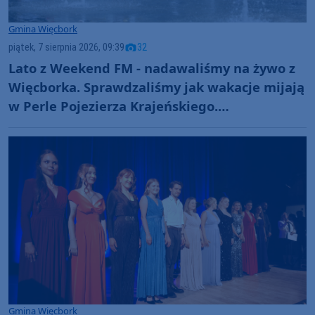
Gmina Więcbork
piątek, 7 sierpnia 2026, 09:39
32
Lato z Weekend FM - nadawaliśmy na żywo z
Więcborka. Sprawdzaliśmy jak wakacje mijają
w Perle Pojezierza Krajeńskiego.
Zapowiadaliśmy też Dni Więcborka
(ROZMOWY, FOTO)
Gmina Więcbork