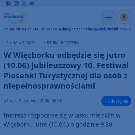
Jak Nie My To Kto
Mrozu Feat. Tomson
Wakacyjna noc pełna gwiazd/muzyki
Weekend
RAMY
GMINA WIĘCBORK
KULTURA I ROZRYWKA
W Więcborku odbędzie się jutro
(10.06) jubileuszowy 10. Festiwal
Piosenki Turystycznej dla osób z
niepełnosprawnościami
wtorek, 9 czerwca 2026, 08:36
Udostępnij
Impreza rozpocznie się w lasku miejskim w
Więcborku jutro (10.06.) o godzinie 9.30.