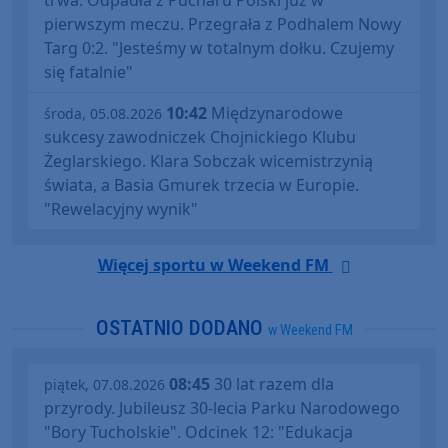
trwa. Odpadła z Pucharu Polski już w
pierwszym meczu. Przegrała z Podhalem Nowy
Targ 0:2. "Jesteśmy w totalnym dołku. Czujemy
się fatalnie"
10:42
Międzynarodowe
środa, 05.08.2026
sukcesy zawodniczek Chojnickiego Klubu
Żeglarskiego. Klara Sobczak wicemistrzynią
świata, a Basia Gmurek trzecia w Europie.
"Rewelacyjny wynik"
Więcej sportu w Weekend FM
OSTATNIO DODANO
w Weekend FM
08:45
30 lat razem dla
piątek, 07.08.2026
przyrody. Jubileusz 30-lecia Parku Narodowego
"Bory Tucholskie". Odcinek 12: "Edukacja