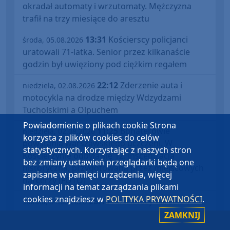
okradał automaty i wrzutomaty. Mężczyzna
trafił na trzy miesiące do aresztu
13:31
Kościerscy policjanci
środa, 05.08.2026
uratowali 71-latka. Senior przez kilkanaście
godzin był uwięziony pod ciężkim regałem
22:12
Zderzenie auta i
niedziela, 02.08.2026
motocykla na drodze między Wdzydzami
Tucholskimi a Olpuchem
Powiadomienie o plikach cookie Strona
11:25
Bohaterowie
niedziela, 02.08.2026
korzysta z plików cookies do celów
powstania warszawskiego uczczeni. W
statystycznych. Korzystając z naszych stron
Kościerzynie odbyła się 12. inscenizacja
bez zmiany ustawień przeglądarki będą one
historyczna, przygotowana przez miejscowych
zapisane w pamięci urządzenia, więcej
harcerzy (FOTO)
informacji na temat zarządzania plikami
cookies znajdziesz w
POLITYKA PRYWATNOŚCI
.
08:15
Kościerscy harcerze
sobota, 01.08.2026
uczczą 82. rocznicę wybuchu powstania
ZAMKNIJ
warszawskiego. Inscenizacja dziś (1.08) na