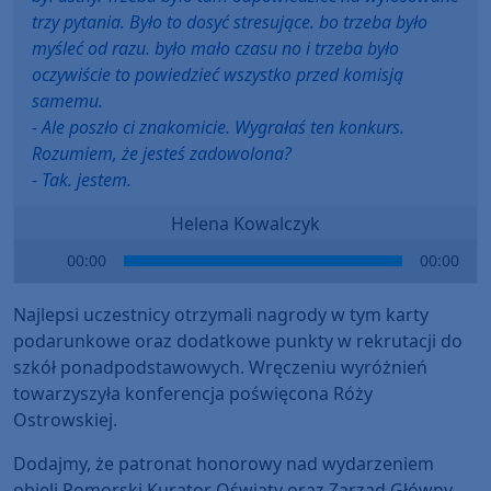
trzy pytania. Było to dosyć stresujące. bo trzeba było
myśleć od razu. było mało czasu no i trzeba było
oczywiście to powiedzieć wszystko przed komisją
samemu.
- Ale poszło ci znakomicie. Wygrałaś ten konkurs.
Rozumiem, że jesteś zadowolona?
- Tak. jestem.
Helena Kowalczyk
Audio
00:00
00:00
Player
Najlepsi uczestnicy otrzymali nagrody w tym karty
podarunkowe oraz dodatkowe punkty w rekrutacji do
szkół ponadpodstawowych. Wręczeniu wyróżnień
towarzyszyła konferencja poświęcona Róży
Ostrowskiej.
Dodajmy, że patronat honorowy nad wydarzeniem
objęli Pomorski Kurator Oświaty oraz Zarząd Główny