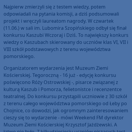
Najpierw zmierzyli się z testem wiedzy, potem
odpowiadali na pytania komisji, a dziś podsumowali
projekt i wręczyli laureatom nagrody. W czwartek
(11.06.) w sali im. Lubomira Szopińskiego odbył się finał
konkursu Kaszubi Wczoraj i Dziś. To największy konkurs
wiedzy o Kaszubach skierowany do uczniów klas VI, VII i
VIII szkół podstawowych z terenu województwa
pomorskiego.
Organizatorem wydarzenia jest Muzeum Ziemi
Kościerskiej. Tegoroczną - 16 już - edycję konkursu
poświęcono Róży Ostrowskiej -, pisarce związanej z
kulturą Kaszub i Pomorza, felietonistce i recenzentce
teatralnej. Do konkursu przystąpili uczniowie z 30 szkół
z terenu całego województwa pomorskiego od Łeby po
Chojnice, co dowodzi, jak ogromnym zainteresowaniem
cieszy się to wydarzenie - mówi Weekend FM dyrektor
Muzeum Ziemi Kościerskiej Krzysztof Jażdżewski. A
łatwo nie było. Z kilkudziesięciu uczniów piszących test,