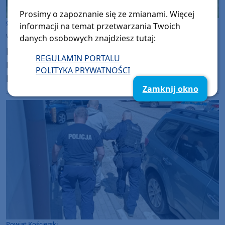
Prosimy o zapoznanie się ze zmianami. Więcej
Gmina Kościerzyna
informacji na temat przetwarzania Twoich
wtorek, 28 lipca 2026, 16:26
danych osobowych znajdziesz tutaj:
Dachowanie busa na krajowej dwudziestce w
REGULAMIN PORTALU
Kłobuczynie w powiecie kościerskim.
POLITYKA PRYWATNOŚCI
Kierująca trafiła do szpitala
Zamknij okno
Powiat Kościerski