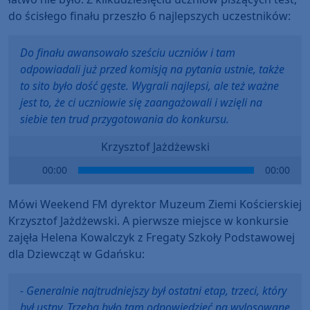
do ścisłego finału przeszło 6 najlepszych uczestników:
Do finału awansowało sześciu uczniów i tam
odpowiadali już przed komisją na pytania ustnie, także
to sito było dość gęste. Wygrali najlepsi, ale też ważne
jest to, że ci uczniowie się zaangażowali i wzięli na
siebie ten trud przygotowania do konkursu.
Krzysztof Jażdżewski
Audio
00:00
00:00
Player
Mówi Weekend FM dyrektor Muzeum Ziemi Kościerskiej
Krzysztof Jażdżewski. A pierwsze miejsce w konkursie
zajęła Helena Kowalczyk z Fregaty Szkoły Podstawowej
dla Dziewcząt w Gdańsku:
- Generalnie najtrudniejszy był ostatni etap, trzeci, który
był ustny. Trzeba było tam odpowiedzieć na wylosowane