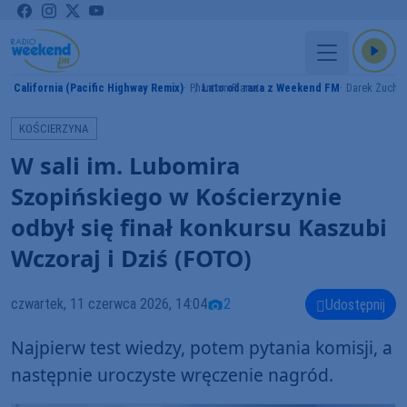
California (Pacific Highway Remix)
Phantom Planet
Lato od rana z Weekend FM
Darek Żucho
MY
KOŚCIERZYNA
W sali im. Lubomira
Szopińskiego w Kościerzynie
odbył się finał konkursu Kaszubi
Wczoraj i Dziś (FOTO)
czwartek, 11 czerwca 2026, 14:04
2
Udostępnij
Najpierw test wiedzy, potem pytania komisji, a
następnie uroczyste wręczenie nagród.