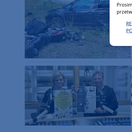
Prosim
przetw
R
PO