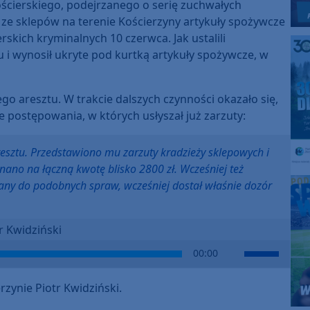
kościerskiego, podejrzanego o serię zuchwałych
 ze sklepów na terenie Kościerzyny artykuły spożywcze
rskich kryminalnych 10 czerwca. Jak ustalili
u i wynosił ukryte pod kurtką artykuły spożywcze, w
ego aresztu. W trakcie dalszych czynności okazało się,
 postępowania, w których usłyszał już zarzuty:
resztu. Przedstawiono mu zarzuty kradzieży sklepowych i
ano na łączną kwotę blisko 2800 zł. Wcześniej też
any do podobnych spraw, wcześniej dostał właśnie dozór
r Kwidziński
Use
00:00
Up/Down
Arrow
ynie Piotr Kwidziński.
keys