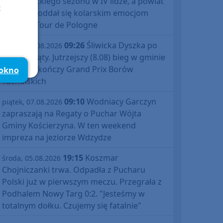
debiutanckiego sezonu w IV lidze, a powiat
t
bytowski oddał się kolarskim emocjom
podczas Tour de Pologne
09:26
Śliwicka Dyszka po
piątek, 07.08.2026
raz dziesiąty. Jutrzejszy (8.08) bieg w gminie
Śliwice zakończy Grand Prix Borów
 okno
Tucholskich
09:10
Wodniacy Garczyn
piątek, 07.08.2026
zapraszają na Regaty o Puchar Wójta
Gminy Kościerzyna. W ten weekend
impreza na jeziorze Wdzydze
19:15
Koszmar
środa, 05.08.2026
Chojniczanki trwa. Odpadła z Pucharu
Polski już w pierwszym meczu. Przegrała z
Podhalem Nowy Targ 0:2. "Jesteśmy w
totalnym dołku. Czujemy się fatalnie"