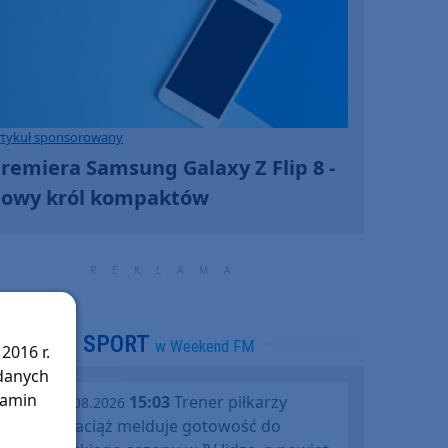
rtykuł sponsorowany
remiera Samsung Galaxy Z Flip 8 -
owy król kompaktów
SPORT
w Weekend FM
2016 r.
 danych
lamin
15:03
Trener piłkarzy
piątek, 07.08.2026
Rawysa Raciąż melduje gotowość do