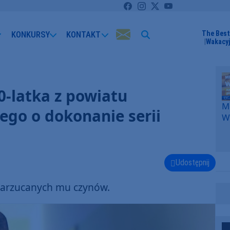
KONKURSY
KONTAKT
The Best
Wakacyj
0-latka z powiatu
Me
ego o dokonanie serii
W
F
p
k
W
Udostępnij
F
 zarzucanych mu czynów.