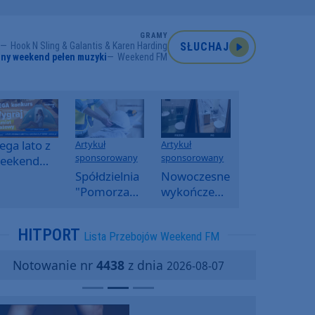
GRAMY
Hook N Sling & Galantis & Karen Harding
SŁUCHAJ
ny weekend pełen muzyki
Weekend FM
ga lato z
Artykuł
Artykuł
sponsorowany
sponsorowany
eekend
M -
Spółdzielnia
Nowoczesne
oranny
"Pomorzanka"
wykończenia
onkurs w
w
ścian.
eekend
Człuchowie
Dlaczego
HITPORT
Lista Przebojów Weekend FM
M
informuje o
SPC, WPC i
przetargach
fornir
Notowanie nr
4438
z dnia
2026-08-07
i ofertach
kamienny
najmu
zyskują na
popularności?