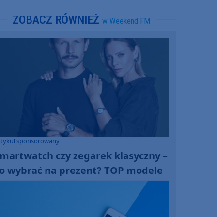
ZOBACZ RÓWNIEŻ
w Weekend FM
rtykuł sponsorowany
martwatch czy zegarek klasyczny –
o wybrać na prezent? TOP modele