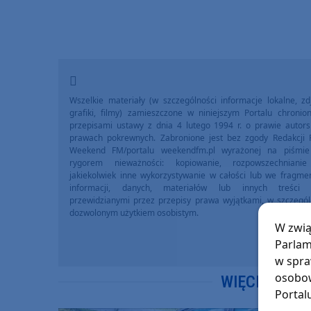
Wszelkie materiały (w szczególności informacje lokalne, zdj
grafiki, filmy) zamieszczone w niniejszym Portalu chronio
przepisami ustawy z dnia 4 lutego 1994 r. o prawie autors
prawach pokrewnych. Zabronione jest bez zgody Redakcji 
Weekend FM/portalu weekendfm.pl wyrażonej na piśmi
rygorem nieważności: kopiowanie, rozpowszechniani
jakiekolwiek inne wykorzystywanie w całości lub we fragme
informacji, danych, materiałów lub innych treści 
przewidzianymi przez przepisy prawa wyjątkami, w szczegól
dozwolonym użytkiem osobistym.
W zwią
Parlam
w spra
osobow
WIĘCEJ WIA
Portal