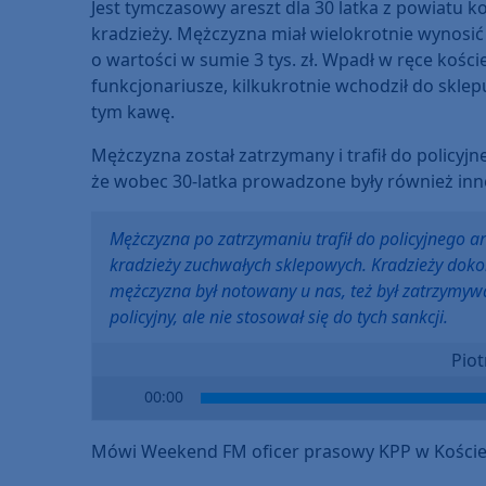
Jest tymczasowy areszt dla 30 latka z powiatu 
kradzieży. Mężczyzna miał wielokrotnie wynosić
o wartości w sumie 3 tys. zł. Wpadł w ręce koście
funkcjonariusze, kilkukrotnie wchodził do sklep
tym kawę.
Mężczyzna został zatrzymany i trafił do policyjn
że wobec 30-latka prowadzone były również inne
Mężczyzna po zatrzymaniu trafił do policyjnego a
kradzieży zuchwałych sklepowych. Kradzieży dokon
mężczyzna był notowany u nas, też był zatrzymyw
policyjny, ale nie stosował się do tych sankcji.
Piot
Audio
00:00
Player
Mówi Weekend FM oficer prasowy KPP w Kościerz