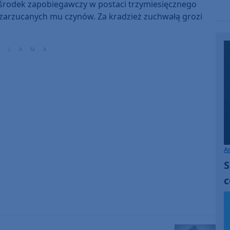
to
a środek zapobiegawczy w postaci trzymiesięcznego
increase
 zarzucanych mu czynów. Za kradzież zuchwałą grozi
or
decrease
volume.
A
S
c