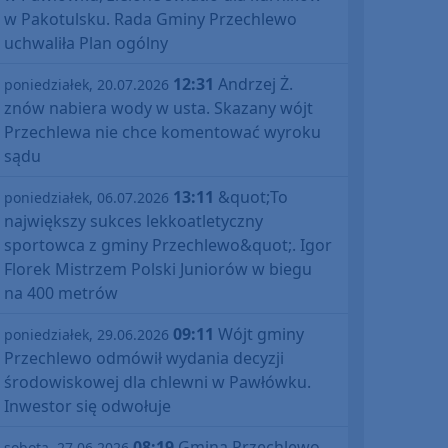
w Pakotulsku. Rada Gminy Przechlewo
uchwaliła Plan ogólny
12:31
Andrzej Ż.
poniedziałek, 20.07.2026
znów nabiera wody w usta. Skazany wójt
Przechlewa nie chce komentować wyroku
sądu
13:11
&quot;To
poniedziałek, 06.07.2026
największy sukces lekkoatletyczny
sportowca z gminy Przechlewo&quot;. Igor
Florek Mistrzem Polski Juniorów w biegu
na 400 metrów
09:11
Wójt gminy
poniedziałek, 29.06.2026
Przechlewo odmówił wydania decyzji
środowiskowej dla chlewni w Pawłówku.
Inwestor się odwołuje
08:19
Gmina Przechlewo
sobota, 27.06.2026