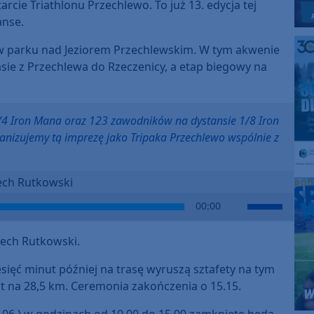
rcie Triathlonu Przechlewo. To już 13. edycja tej
anse.
 w parku nad Jeziorem Przechlewskim. W tym akwenie
rasie z Przechlewa do Rzeczenicy, a etap biegowy na
/4 Iron Mana oraz 123 zawodników na dystansie 1/8 Iron
anizujemy tą imprezę jako Tripaka Przechlewo wspólnie z
ech Rutkowski
Use
00:00
Up/Down
Arrow
ech Rutkowski.
keys
to
esięć minut później na trasę wyruszą sztafety na tym
increase
art na 28,5 km. Ceremonia zakończenia o 15.15.
or
14.06.) w godzinach od 10.00 do 15.00 zamknięte będą