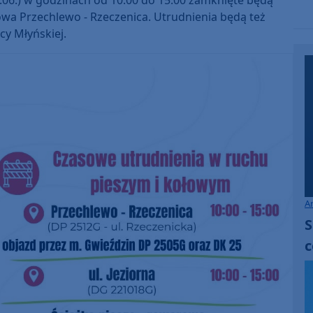
decrease
owa Przechlewo - Rzeczenica. Utrudnienia będą też
volume.
cy Młyńskiej.
A
S
c