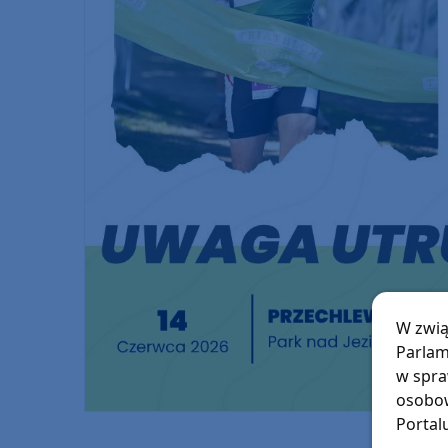
W zwią
Parlam
w spra
osobow
Portal