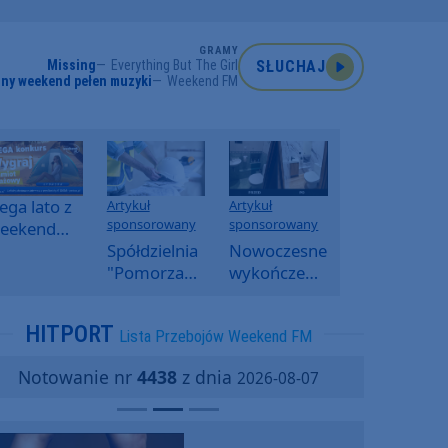
GRAMY
Missing
Everything But The Girl
SŁUCHAJ
ny weekend pełen muzyki
Weekend FM
ga lato z
Artykuł
Artykuł
sponsorowany
sponsorowany
eekend
M -
Spółdzielnia
Nowoczesne
oranny
"Pomorzanka"
wykończenia
onkurs w
w
ścian.
eekend
Człuchowie
Dlaczego
HITPORT
Lista Przebojów Weekend FM
M
informuje o
SPC, WPC i
przetargach
fornir
Notowanie nr
4438
z dnia
2026-08-07
i ofertach
kamienny
najmu
zyskują na
popularności?