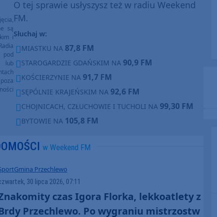
O tej sprawie usłyszysz też w radiu Weekend
FM.
ęcia,
ne są
Słuchaj w:
kim i
Radia
87,8 FM
MIASTKU NA
e pod
90,9 FM
STAROGARDZIE GDAŃSKIM NA
e lub
ntach
91,7 FM
KOŚCIERZYNIE NA
poza
ności
92,6 FM
SĘPÓLNIE KRAJEŃSKIM NA
99,30 FM
CHOJNICACH, CZŁUCHOWIE I TUCHOLI NA
105,8 FM
BYTOWIE NA
DOMOŚCI
w Weekend FM
Sport
Gmina Przechlewo
czwartek, 30 lipca 2026, 07:11
Znakomity czas Igora Florka, lekkoatlety z
Brdy Przechlewo. Po wygraniu mistrzostw