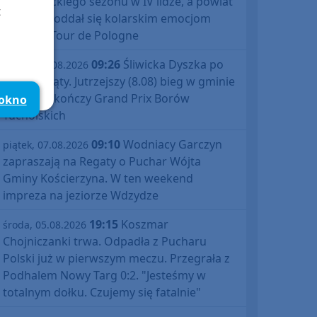
debiutanckiego sezonu w IV lidze, a powiat
t
bytowski oddał się kolarskim emocjom
podczas Tour de Pologne
09:26
Śliwicka Dyszka po
piątek, 07.08.2026
raz dziesiąty. Jutrzejszy (8.08) bieg w gminie
Śliwice zakończy Grand Prix Borów
 okno
Tucholskich
09:10
Wodniacy Garczyn
piątek, 07.08.2026
zapraszają na Regaty o Puchar Wójta
Gminy Kościerzyna. W ten weekend
impreza na jeziorze Wdzydze
19:15
Koszmar
środa, 05.08.2026
Chojniczanki trwa. Odpadła z Pucharu
Polski już w pierwszym meczu. Przegrała z
Podhalem Nowy Targ 0:2. "Jesteśmy w
totalnym dołku. Czujemy się fatalnie"