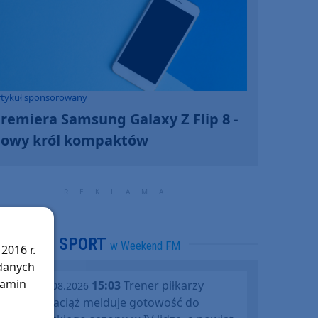
rtykuł sponsorowany
remiera Samsung Galaxy Z Flip 8 -
owy król kompaktów
SPORT
w Weekend FM
2016 r.
 danych
lamin
15:03
Trener piłkarzy
piątek, 07.08.2026
Rawysa Raciąż melduje gotowość do