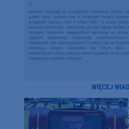
Wszelkie materiały (w szczególności informacje lokalne, zdj
grafiki, filmy) zamieszczone w niniejszym Portalu chronio
przepisami ustawy z dnia 4 lutego 1994 r. o prawie autors
prawach pokrewnych. Zabronione jest bez zgody Redakcji 
Weekend FM/portalu weekendfm.pl wyrażonej na piśmi
rygorem nieważności: kopiowanie, rozpowszechniani
jakiekolwiek inne wykorzystywanie w całości lub we fragme
informacji, danych, materiałów lub innych treści 
przewidzianymi przez przepisy prawa wyjątkami, w szczegól
dozwolonym użytkiem osobistym.
WIĘCEJ WIA