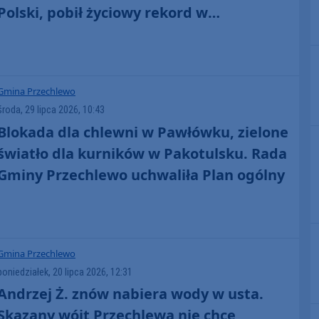
Polski, pobił życiowy rekord w
Mistrzostwach Europy
Gmina Przechlewo
środa, 29 lipca 2026, 10:43
Blokada dla chlewni w Pawłówku, zielone
światło dla kurników w Pakotulsku. Rada
Gminy Przechlewo uchwaliła Plan ogólny
Gmina Przechlewo
poniedziałek, 20 lipca 2026, 12:31
Andrzej Ż. znów nabiera wody w usta.
Skazany wójt Przechlewa nie chce