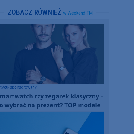
ZOBACZ RÓWNIEŻ
w Weekend FM
rtykuł sponsorowany
martwatch czy zegarek klasyczny –
o wybrać na prezent? TOP modele