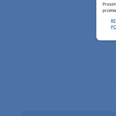
Prosim
przetw
R
PO