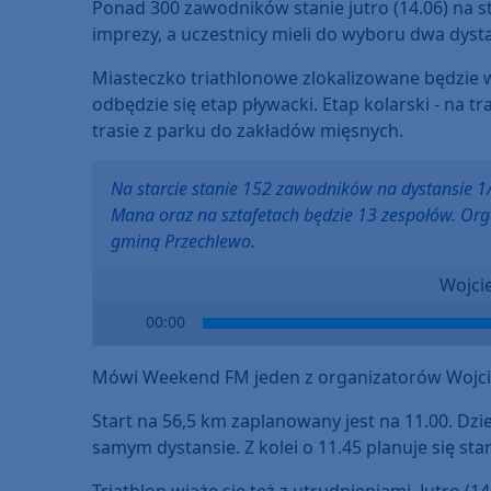
Ponad 300 zawodników stanie jutro (14.06) na sta
imprezy, a uczestnicy mieli do wyboru dwa dyst
Miasteczko triathlonowe zlokalizowane będzie
odbędzie się etap pływacki. Etap kolarski - na t
trasie z parku do zakładów mięsnych.
Na starcie stanie 152 zawodników na dystansie 1
Mana oraz na sztafetach będzie 13 zespołów. Org
gminą Przechlewo.
Wojci
Audio
00:00
Player
Mówi Weekend FM jeden z organizatorów Wojci
Start na 56,5 km zaplanowany jest na 11.00. Dzi
samym dystansie. Z kolei o 11.45 planuje się st
Triathlon wiąże się też z utrudnieniami. Jutro (