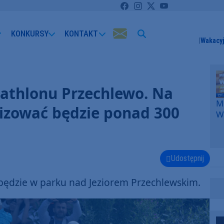
KONKURSY
KONTAKT
Wakacyj
iathlonu Przechlewo. Na
Me
izować będzie ponad 300
W
F
p
k
W
Udostępnij
F
będzie w parku nad Jeziorem Przechlewskim.